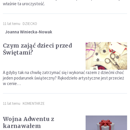
właśnie ta uroczystość.
11 lat temu
DZIECKO
Joanna Winiecka-Nowak
Czym zająć dzieci przed
Świętami?
A gdyby tak na chwilę zatrzymać się i wykonać razem z dziećmi choć
jeden podarunek świąteczny? Rękodzieło artystyczne jest przecież
w cenie…
11 lat temu
KOMENTARZE
Wojna Adwentu z
karnawałem