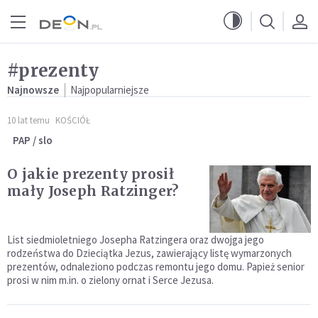
Przejdź do menu głównego
Przejdź do treści
#prezenty
Najnowsze
Najpopularniejsze
10 lat temu
KOŚCIÓŁ
PAP / slo
O jakie prezenty prosił
mały Joseph Ratzinger?
List siedmioletniego Josepha Ratzingera oraz dwojga jego
rodzeństwa do Dzieciątka Jezus, zawierający listę wymarzonych
prezentów, odnaleziono podczas remontu jego domu. Papież senior
prosi w nim m.in. o zielony ornat i Serce Jezusa.