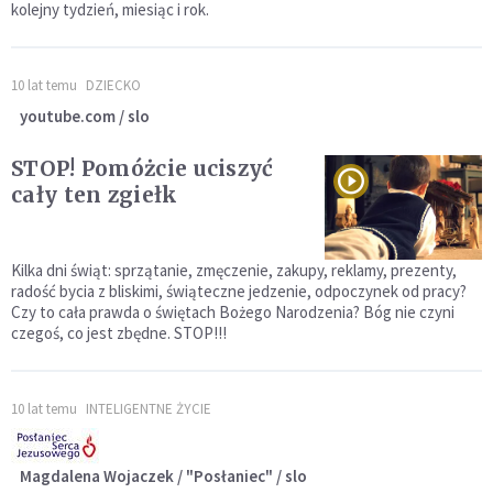
kolejny tydzień, miesiąc i rok.
10 lat temu
DZIECKO
youtube.com / slo
STOP! Pomóżcie uciszyć
cały ten zgiełk
Kilka dni świąt: sprzątanie, zmęczenie, zakupy, reklamy, prezenty,
radość bycia z bliskimi, świąteczne jedzenie, odpoczynek od pracy?
Czy to cała prawda o świętach Bożego Narodzenia? Bóg nie czyni
czegoś, co jest zbędne. STOP!!!
10 lat temu
INTELIGENTNE ŻYCIE
Magdalena Wojaczek / "Posłaniec" / slo