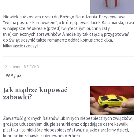
Niewiele już zostało czasu do Bożego Narodzenia. Przysłowiowa
"wojna postu z karnawałem", o której śpiewał Jacek Kaczmarski, trwa
w najlepsze. W okresie (przed)świątecznym puchną listy
(nie)koniecznych sprawunków. A może by tak częścią przygotowań
do Świąt uczynić także remanent: oddać komuś choć kilka,
kilkanaście rzeczy?
12 lat temu
DZIECKO
PAP / pz
Jak mądrze kupować
zabawki?
Zawartość groźnych ftalanów lub innych niebezpiecznych związków,
grożące uduszeniem długie sznurki oraz odpadające ostre kawałki
plastiku - to niektóre niebezpieczeństwa, na jakie narażamy dzieci,
kupując im zabawki z niepewnego źródła.