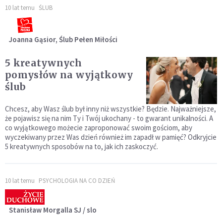
10 lat temu
ŚLUB
Joanna Gąsior, Ślub Pełen Miłości
5 kreatywnych
pomysłów na wyjątkowy
ślub
Chcesz, aby Wasz ślub był inny niż wszystkie? Będzie. Najważniejsze,
że pojawisz się na nim Ty i Twój ukochany - to gwarant unikalności. A
co wyjątkowego możecie zaproponować swoim gościom, aby
wyczekiwany przez Was dzień również im zapadł w pamięć? Odkryjcie
5 kreatywnych sposobów na to, jak ich zaskoczyć.
10 lat temu
PSYCHOLOGIA NA CO DZIEŃ
Stanisław Morgalla SJ / slo