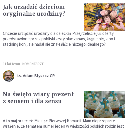
Jak urządzić dzieciom
oryginalne urodziny?
Chcecie urządzić urodziny dla dziecka? Przejrzeliście już oferty
przedstawione przez pobliski kryty plac zabaw, kręgielnię, kino i
stadninę koni, ale nadal nie znaleźliście niczego idealnego?
11 lat temu
KOMENTARZE
ks. Adam Błyszcz CR
Na święto wiary prezent
z sensem i dla sensu
A to maj przecież. Miesiąc Pierwszej Komunii. Mam nieprzeparte
wrażenie, że tematem numer jeden w większości polskich rodzin jest