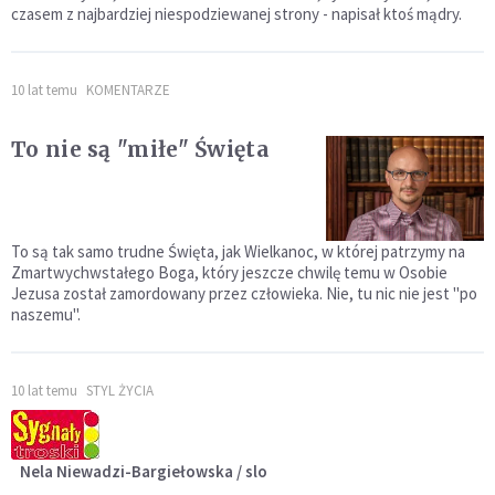
czasem z najbardziej niespodziewanej strony - napisał ktoś mądry.
10 lat temu
KOMENTARZE
To nie są "miłe" Święta
To są tak samo trudne Święta, jak Wielkanoc, w której patrzymy na
Zmartwychwstałego Boga, który jeszcze chwilę temu w Osobie
Jezusa został zamordowany przez człowieka. Nie, tu nic nie jest "po
naszemu".
10 lat temu
STYL ŻYCIA
Nela Niewadzi-Bargiełowska / slo