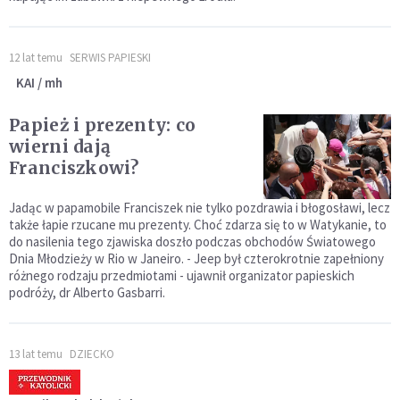
12 lat temu
SERWIS PAPIESKI
KAI / mh
Papież i prezenty: co
wierni dają
Franciszkowi?
Jadąc w papamobile Franciszek nie tylko pozdrawia i błogosławi, lecz
także łapie rzucane mu prezenty. Choć zdarza się to w Watykanie, to
do nasilenia tego zjawiska doszło podczas obchodów Światowego
Dnia Młodzieży w Rio w Janeiro. - Jeep był czterokrotnie zapełniony
różnego rodzaju przedmiotami - ujawnił organizator papieskich
podróży, dr Alberto Gasbarri.
13 lat temu
DZIECKO