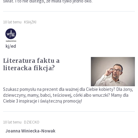
świat. I to nie dlatego, że miała tylko jedno oko.
10 lat temu
KSIĄŻKI
kj/ed
Literatura faktu a
literacka fikcja?
Szukasz pomysłu na prezent dla ważnej dla Ciebie kobiety? Dla żony,
dziewczyny, mamy, babci, teściowej, córki albo wnuczki? Mamy dla
Ciebie 3 inspiracje i świąteczną promocję!
10 lat temu
DZIECKO
Joanna Winiecka-Nowak