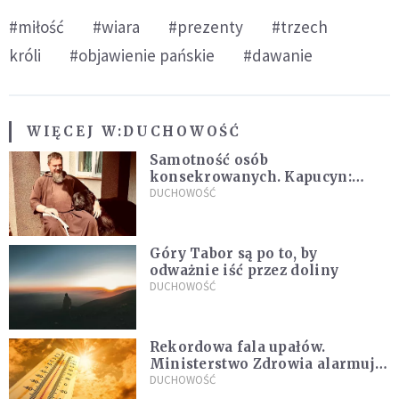
#miłość
#wiara
#prezenty
#trzech
króli
#objawienie pańskie
#dawanie
WIĘCEJ W:
DUCHOWOŚĆ
Samotność osób
konsekrowanych. Kapucyn:
Życie w pojedynkę rzadko jest
DUCHOWOŚĆ
sielanką
Góry Tabor są po to, by
odważnie iść przez doliny
DUCHOWOŚĆ
Rekordowa fala upałów.
Ministerstwo Zdrowia alarmuje
po doświadczeniach z czerwca
DUCHOWOŚĆ