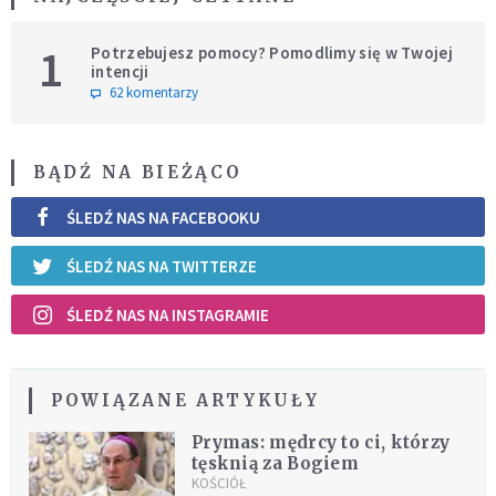
1
Potrzebujesz pomocy? Pomodlimy się w Twojej
intencji
62 komentarzy
BĄDŹ NA BIEŻĄCO
ŚLEDŹ NAS NA FACEBOOKU
ŚLEDŹ NAS NA TWITTERZE
ŚLEDŹ NAS NA INSTAGRAMIE
POWIĄZANE ARTYKUŁY
Prymas: mędrcy to ci, którzy
tęsknią za Bogiem
KOŚCIÓŁ