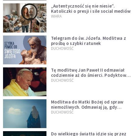
„Autentyczność się nie niesie”.
Katoliczki o presji i sile social mediów
WIARA
Telegram do św. Józefa. Modlitwa z
prośbą o szybki ratunek
DUCHOWOŚĆ
Tę modlitwę Jan Paweł II odmawiał
codziennie aż do śmierci. Podyktował
mu ją ojciec
DUCHOWOŚĆ
Modlitwa do Matki Bożej od spraw
niemożliwych. Odmawiaj ją, gdy
wszystko idzie źle
DUCHOWOŚĆ
Do wielkiego światła idzie się przez