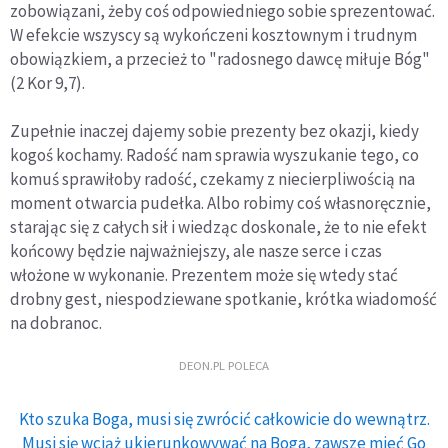
zobowiązani, żeby coś odpowiedniego sobie sprezentować.
W efekcie wszyscy są wykończeni kosztownym i trudnym
obowiązkiem, a przecież to "radosnego dawcę miłuje Bóg"
(2 Kor 9,7).
Zupełnie inaczej dajemy sobie prezenty bez okazji, kiedy
kogoś kochamy. Radość nam sprawia wyszukanie tego, co
komuś sprawiłoby radość, czekamy z niecierpliwością na
moment otwarcia pudełka. Albo robimy coś własnoręcznie,
starając się z całych sił i wiedząc doskonale, że to nie efekt
końcowy będzie najważniejszy, ale nasze serce i czas
włożone w wykonanie. Prezentem może się wtedy stać
drobny gest, niespodziewane spotkanie, krótka wiadomość
na dobranoc.
DEON.PL POLECA
Kto szuka Boga, musi się zwrócić całkowicie do wewnątrz.
Musi się wciąż ukierunkowywać na Boga, zawsze mieć Go