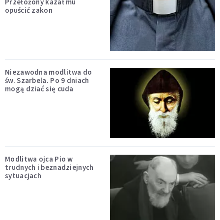
Przełożony kazał mu
opuścić zakon
Niezawodna modlitwa do
św. Szarbela. Po 9 dniach
mogą dziać się cuda
Modlitwa ojca Pio w
trudnych i beznadziejnych
sytuacjach