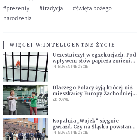
#prezenty
#tradycja
#święta bożego
narodzenia
WIĘCEJ W:
INTELIGENTNE ŻYCIE
Uczestniczył w egzekucjach. Pod
wpływem słów papieża zmienił
zdanie
INTELIGENTNE ŻYCIE
Dlaczego Polacy żyją krócej niż
mieszkańcy Europy Zachodniej?
Ekspertka wskazuje główne
ZDROWIE
przyczyny
Kopalnia „Wujek” sięgnie
gwiazd. Czy na Śląsku powstanie
„Dolina Krzemowa”?
INTELIGENTNE ŻYCIE