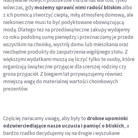
Nabywanie nowych produktów ma dla nas wartość tylko
wówczas, gdy
możemy sprawić nimi radość bliskim
albo
z ich pomocą stworzyć ciepłą, miłą atmosferę domową, ale
niekoniecznie musi to być podyktowane obowiązującą
modą. Dlatego też na przedświąteczne zakupy wydajemy
co roku podobną sumę pieniędzy i przeznaczamy je przede
wszystkim na choinkę, wystrój domu lub mieszkania oraz
niezbędne produkty do zaopatrzenia wigilijnego stołu. Z
większymi wydatkami muszą się liczyć tylko te osoby, które
organizują świąteczne przyjęcie dla szerszej rodziny czy
grona przyjaciół. Z biegiem lat przywiązujemy również
mniejszą wagę do materialnej wartości choinkowych
prezentów.
Częściej zwracamy uwagę, aby były to
drobne upominki
odzwierciedlające nasze uczucia i pamięć o bliskich
, a
bardzo rzadko decydujemy się na drogie i wyszukane