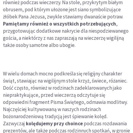
również podczas wieczerzy. Na stole, przykrytym białym
obrusem, pod którym ułożone jest siano symbolizujące
żłóbek Pana Jezusa, zwykle stawiamy dwanaście potraw.
Pamiętamy również o wszystkich potrzebujących
,
przygotowując dodatkowe nakrycie dla niespodziewanego
gościa, a niektórzy z nas zapraszają na wieczerzę wigilijną
także osoby samotne albo ubogie.
W wielu domach mocno podkreśla się religijny charakter
świąt, stawiając na wigilijnym stole krzyż, świece, różaniec.
Dość często, również w rodzinach zadeklarowanych jako
niepraktykujące, przed wieczerzą odczytuje się
odpowiedni fragment Pisma Świętego, odmawia modlitwy.
Najczęściej kultywowaną w naszych rodzinach
bożonarodzeniową tradycją jest śpiewanie kolęd.
Zazwyczaj
kolędujemy przy choince
podczas rozdawania
prezentów, ale także podczas rodzinnych spotkań, w gronie