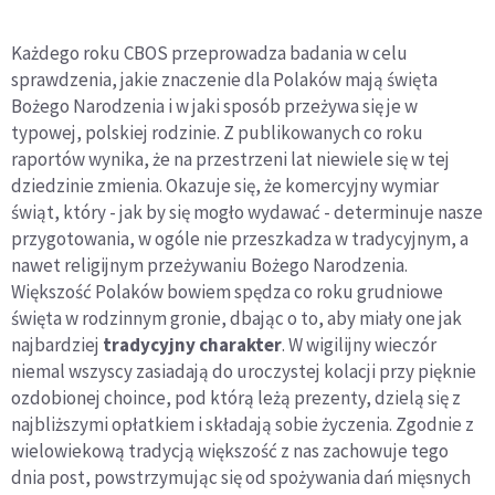
Każdego roku CBOS przeprowadza badania w celu
sprawdzenia, jakie znaczenie dla Polaków mają święta
Bożego Narodzenia i w jaki sposób przeżywa się je w
typowej, polskiej rodzinie. Z publikowanych co roku
raportów wynika, że na przestrzeni lat niewiele się w tej
dziedzinie zmienia. Okazuje się, że komercyjny wymiar
świąt, który - jak by się mogło wydawać - determinuje nasze
przygotowania, w ogóle nie przeszkadza w tradycyjnym, a
nawet religijnym przeżywaniu Bożego Narodzenia.
Większość Polaków bowiem spędza co roku grudniowe
święta w rodzinnym gronie, dbając o to, aby miały one jak
najbardziej
tradycyjny charakter
. W wigilijny wieczór
niemal wszyscy zasiadają do uroczystej kolacji przy pięknie
ozdobionej choince, pod którą leżą prezenty, dzielą się z
najbliższymi opłatkiem i składają sobie życzenia. Zgodnie z
wielowiekową tradycją większość z nas zachowuje tego
dnia post, powstrzymując się od spożywania dań mięsnych