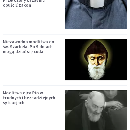
Przełożony kazał mu
opuścić zakon
Niezawodna modlitwa do
św. Szarbela. Po 9 dniach
mogą dziać się cuda
Modlitwa ojca Pio w
trudnych i beznadziejnych
sytuacjach