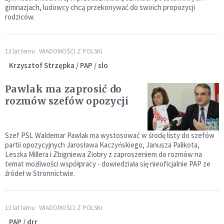
gimnazjach, ludowcy chcą przekonywać do swoich propozycji
rodziców.
13 lat temu
WIADOMOŚCI Z POLSKI
Krzysztof Strzępka / PAP / slo
Pawlak ma zaprosić do
rozmów szefów opozycji
Szef PSL Waldemar Pawlak ma wystosować w środę listy do szefów
partii opozycyjnych Jarosława Kaczyńskiego, Janusza Palikota,
Leszka Millera i Zbigniewa Ziobry z zaproszeniem do rozmów na
temat możliwości współpracy - dowiedziała się nieoficjalnie PAP ze
źródeł w Stronnictwie.
13 lat temu
WIADOMOŚCI Z POLSKI
PAP / drr