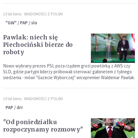
13 lat temu
WIADOMOŚCI Z POLSKI
"GW" / PAP / slo
Pawlak: niech się
Piechociński bierze do
roboty
Nowo wybrany prezes PSL poza rządem grozi powtórką z AWS czy
SLD, gdzie partyjni liderzy próbowali sterować gabinetem z tylnego
siedzenia - mówi "Gazecie Wyborczej" wicepremier Waldemar Pawlak.
13 lat temu
WIADOMOŚCI Z POLSKI
PAP / drr
"Od poniedziałku
rozpoczynamy rozmowy"