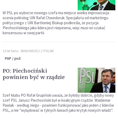
W PSL po wyborze nowego szefa ma miejsce wielka improwizacja -
ocenia politolog UW Rafał Chwedoruk. Specjalista od marketingu
politycznego z UW Bartłomiej Biskup podkreśla, że pozycja
Piechocińskiego jako lidera jest niepewna, więc musi on szukać
konsensusu w swej partii.
13 lat temu
WIADOMOŚCI Z POLSKI
PAP / psd
PO: Piechociński
powinien być w rządzie
Szef klubu PO Rafał Grupiński uważa, że byłoby dobrze, gdyby nowy
szef PSL Janusz Piechociński był w koalicyjnym rządzie. Waldemar
Pawlak - według niego - powinien funkcjonować jako jeden z liderów
PSL, a nie "wylądować w tylnych ławach jako krytyk nowych władz".