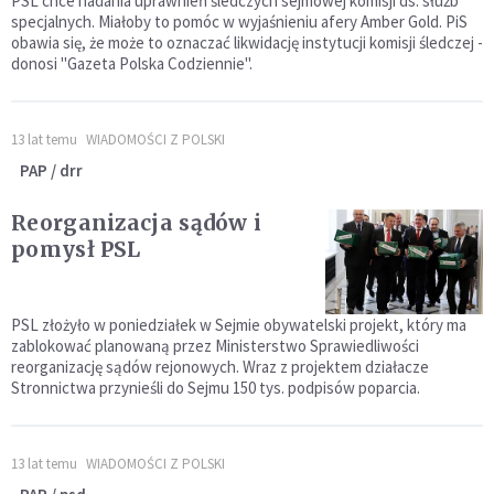
PSL chce nadania uprawnień śledczych sejmowej komisji ds. służb
specjalnych. Miałoby to pomóc w wyjaśnieniu afery Amber Gold. PiS
obawia się, że może to oznaczać likwidację instytucji komisji śledczej -
donosi "Gazeta Polska Codziennie".
13 lat temu
WIADOMOŚCI Z POLSKI
PAP / drr
Reorganizacja sądów i
pomysł PSL
PSL złożyło w poniedziałek w Sejmie obywatelski projekt, który ma
zablokować planowaną przez Ministerstwo Sprawiedliwości
reorganizację sądów rejonowych. Wraz z projektem działacze
Stronnictwa przynieśli do Sejmu 150 tys. podpisów poparcia.
13 lat temu
WIADOMOŚCI Z POLSKI