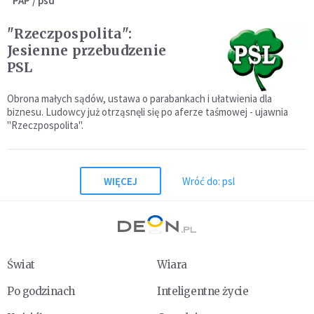
PAP / psd
"Rzeczpospolita":
Jesienne przebudzenie
PSL
Obrona małych sądów, ustawa o parabankach i ułatwienia dla
biznesu. Ludowcy już otrząsnęli się po aferze taśmowej - ujawnia
"Rzeczpospolita".
WIĘCEJ
Wróć do: psl
Świat
Wiara
Po godzinach
Inteligentne życie