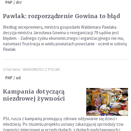
PAP / drr
Pawlak: rozporządzenie Gowina to błąd
Według wicepremiera, ministra gospodarki Waldemara Pawlaka
decyzja ministra Jarosława Gowina o reorganizacji 79 sądów jest
błędem. - Żadnego zysku ekonomicznego i organizacyjnego nie ma,
natomiast frustracja w wielu powiatach powstanie - ocenił w sobotę
Pawlak.
13 lat temu
WIADOMOŚCI Z POLSKI
PAP / ad
Kampania dotyczącą
niezdrowej żywności
PSL rusza z kampanią promującą zdrowe odżywianie się dzieci i
młodzieży. Po złożeniu projektu ustawy zakazującej sprzedaży tzw.
żywności śmieciowej w przedszkolach, szkołach podstawowych i