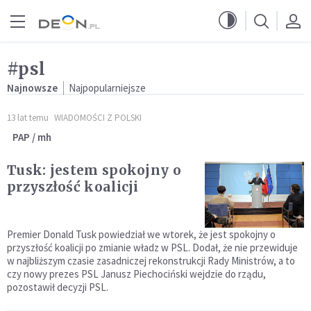
Przejdź do menu głównego
Przejdź do treści
#psl
Najnowsze
Najpopularniejsze
13 lat temu
WIADOMOŚCI Z POLSKI
PAP / mh
Tusk: jestem spokojny o
przyszłość koalicji
Premier Donald Tusk powiedział we wtorek, że jest spokojny o
przyszłość koalicji po zmianie władz w PSL. Dodał, że nie przewiduje
w najbliższym czasie zasadniczej rekonstrukcji Rady Ministrów, a to
czy nowy prezes PSL Janusz Piechociński wejdzie do rządu,
pozostawił decyzji PSL.