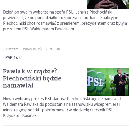
Dzień po swoim wyborze na szefa PSL, Janusz Piechociński
powiedział, że od poniedziałku rozpoczyna spotkania koalicyjne.
Piechociński chce rozmawiać z premierem, prezydentem oraz byłym
prezesem PSL Waldemarem Pawlakiem.
13 lat temu
WIADOMOŚCI Z POLSKI
PAP / drr
Pawlak w rządzie?
Piechociński będzie
namawiał
Nowo wybrany prezes PSL Janusz Piechociński będzie namawiał
Waldemara Pawlaka do pozostania na stanowisku wicepremiera i
ministra gospodarki - poinformował w niedzielę rzecznik PSL
Krzysztof Kosiński.