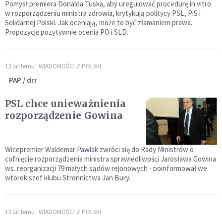
Pomysł premiera Donalda Tuska, aby uregulować procedurę in vitro
w rozporządzeniu ministra zdrowia, krytykują politycy PSL, PiS i
Solidarnej Polski. Jak oceniają, może to być złamaniem prawa.
Propozycję pozytywnie ocenia PO i SLD.
13 lat temu
WIADOMOŚCI Z POLSKI
PAP / drr
PSL chce unieważnienia
rozporządzenie Gowina
Wicepremier Waldemar Pawlak zwróci się do Rady Ministrów o
cofnięcie rozporządzenia ministra sprawiedliwości Jarosława Gowina
ws. reorganizacji 79 małych sądów rejonowych - poinformował we
wtorek szef klubu Stronnictwa Jan Bury.
13 lat temu
WIADOMOŚCI Z POLSKI