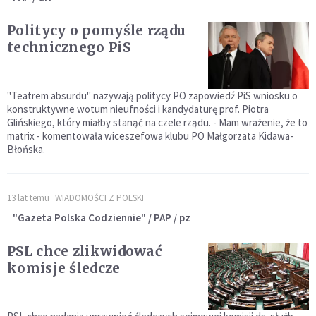
Politycy o pomyśle rządu
technicznego PiS
"Teatrem absurdu" nazywają politycy PO zapowiedź PiS wniosku o
konstruktywne wotum nieufności i kandydaturę prof. Piotra
Glińskiego, który miałby stanąć na czele rządu. - Mam wrażenie, że to
matrix - komentowała wiceszefowa klubu PO Małgorzata Kidawa-
Błońska.
13 lat temu
WIADOMOŚCI Z POLSKI
"Gazeta Polska Codziennie" / PAP / pz
PSL chce zlikwidować
komisje śledcze