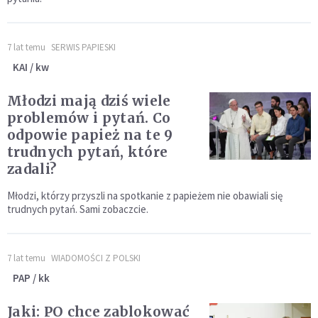
7 lat temu
SERWIS PAPIESKI
KAI / kw
Młodzi mają dziś wiele
problemów i pytań. Co
odpowie papież na te 9
trudnych pytań, które
zadali?
Młodzi, którzy przyszli na spotkanie z papieżem nie obawiali się
trudnych pytań. Sami zobaczcie.
7 lat temu
WIADOMOŚCI Z POLSKI
PAP / kk
Jaki: PO chce zablokować