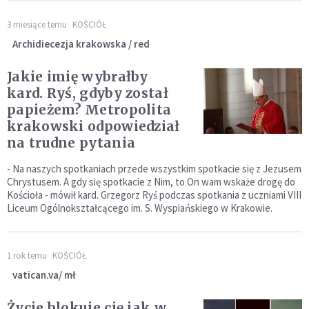
3 miesiące temu
KOŚCIÓŁ
Archidiecezja krakowska / red
Jakie imię wybrałby
kard. Ryś, gdyby został
papieżem? Metropolita
krakowski odpowiedział
na trudne pytania
- Na naszych spotkaniach przede wszystkim spotkacie się z Jezusem
Chrystusem. A gdy się spotkacie z Nim, to On wam wskaże drogę do
Kościoła - mówił kard. Grzegorz Ryś podczas spotkania z uczniami VIII
Liceum Ogólnokształcącego im. S. Wyspiańskiego w Krakowie.
1 rok temu
KOŚCIÓŁ
vatican.va/ mł
Życie blokuje cię jak w