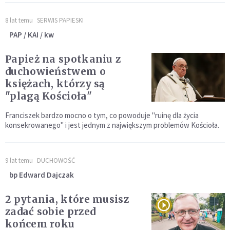
8 lat temu
SERWIS PAPIESKI
PAP / KAI / kw
Papież na spotkaniu z
duchowieństwem o
księżach, którzy są
"plagą Kościoła"
Franciszek bardzo mocno o tym, co powoduje "ruinę dla życia
konsekrowanego" i jest jednym z największym problemów Kościoła.
9 lat temu
DUCHOWOŚĆ
bp Edward Dajczak
2 pytania, które musisz
zadać sobie przed
końcem roku