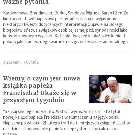
ważne pytania
Kardynałowie Brandmüller, Burke, Sandoval Íñiguez, Sarah i Zen Ze-
kiun przedstawili papieżowi pięć pytań z prośbą o wyjaśnienie
niektórych kwestii dotyczących interpretacji Objawienia Bożego,
błogosławieństwa związków osób tej samej płci, synodalności jako
konstytutywnego wymiaru Kościoła, święceń kapłańskich kobiet i
pokuty jako koniecznego warunku rozgrzeszenia sakramentalnego.
3 lata temu
KOŚCIÓŁ
Wiemy, o czym jest nowa
książka papieża
Franciszka! Ukaże się w
przyszłym tygodniu
"Szukaj swojego horyzontu. Wstać i wyruszyć dzisiaj" - to tytuł
nowej książki papieża Franciszka w tłumaczeniu na język polski.
Napisana po włosku, 21 lutego trafi do tamtejszych księgarń. Jest w
niej dziesięć odpowiedzi papieża na egzystencjalne i aktualne
pytania.