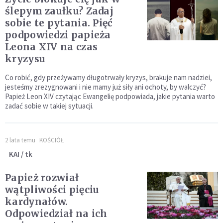
ślepym zaułku? Zadaj
sobie te pytania. Pięć
podpowiedzi papieża
Leona XIV na czas
kryzysu
Co robić, gdy przeżywamy długotrwały kryzys, brakuje nam nadziei,
jesteśmy zrezygnowani i nie mamy już siły ani ochoty, by walczyć?
Papież Leon XIV czytając Ewangelię podpowiada, jakie pytania warto
zadać sobie w takiej sytuacji.
2 lata temu
KOŚCIÓŁ
KAI / tk
Papież rozwiał
wątpliwości pięciu
kardynałów.
Odpowiedział na ich