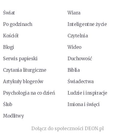
Świat
Wiara
Po godzinach
Inteligentne życie
Kościół
Czytelnia
Blogi
Wideo
Serwis papieski
Duchowość
Czytania liturgiczne
Biblia
Artykuły blogerów
Świadectwa
Psychologia na co dzień
Ludzie i inspiracje
Ślub
Imiona i święci
Modlitwy
Dołącz do społeczności DEON.pl