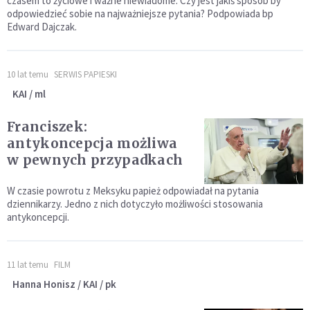
czasem to życiowe i ważne niewiadome. Czy jest jakiś sposób by
odpowiedzieć sobie na najważniejsze pytania? Podpowiada bp
Edward Dajczak.
10 lat temu
SERWIS PAPIESKI
KAI / ml
Franciszek:
antykoncepcja możliwa
w pewnych przypadkach
W czasie powrotu z Meksyku papież odpowiadał na pytania
dziennikarzy. Jedno z nich dotyczyło możliwości stosowania
antykoncepcji.
11 lat temu
FILM
Hanna Honisz / KAI / pk