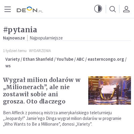
Przejdź do menu głównego
Przejdź do treści
#pytania
Najnowsze
Najpopularniejsze
1 tydzień temu
WYDARZENIA
Variety / Ethan Shanfeld / YouTube / ABC / easterncongo.org /
ws
Wygrał milion dolarów w
„Milionerach”, ale nie
zostawił sobie ani
grosza. Oto dlaczego
Ben Affleck z pomocą mistrza amerykańskiego teleturnieju
„Jeopardy!” Jamie’ego Dinga wygrał milion dolarów w programie
„Who Wants to Be a Millionare”, donosi „Variety”.