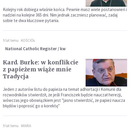
Kolejny rok dobiega właśnie końca. Pewnie masz wiele postanowień i
nadziei na kolejne 365 dni. Nim jednak zaczniesz planować, zadaj
sobie te dwa kluczowe pytania.
9 lat temu
KOŚCIÓŁ
National Catholic Register / kw
Kard. Burke: w konflikcie
z papieżem wiąże mnie
Tradycja
Jeden z autorów listu do papieża na temat adhortacji i Komunii dla
rozwodników stwierdził, że jeśli Franciszek będzie nauczał herezji,
wówczas jego obowiązkiem jest "jasno stwierdzić, że papież naucza
błędów i poprosić go o korektę"
9 lat temu
WIARA