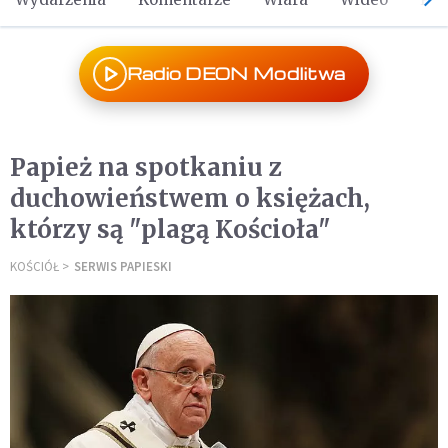
Radio DEON Modlitwa
Papież na spotkaniu z
duchowieństwem o księżach,
którzy są "plagą Kościoła"
KOŚCIÓŁ
SERWIS PAPIESKI