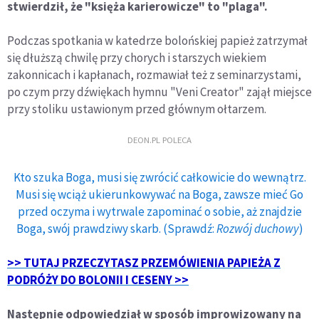
stwierdził, że "księża karierowicze" to "plaga".
Podczas spotkania w katedrze bolońskiej papież zatrzymał
się dłuższą chwilę przy chorych i starszych wiekiem
zakonnicach i kapłanach, rozmawiał też z seminarzystami,
po czym przy dźwiękach hymnu "Veni Creator" zajął miejsce
przy stoliku ustawionym przed głównym ołtarzem.
DEON.PL POLECA
Kto szuka Boga, musi się zwrócić całkowicie do wewnątrz.
Musi się wciąż ukierunkowywać na Boga, zawsze mieć Go
przed oczyma i wytrwale zapominać o sobie, aż znajdzie
Boga, swój prawdziwy skarb. (Sprawdź:
Rozwój duchowy
)
>> TUTAJ PRZECZYTASZ PRZEMÓWIENIA PAPIEŻA Z
PODRÓŻY DO BOLONII I CESENY >>
Następnie odpowiedział w sposób improwizowany na