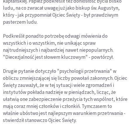
kapłańskiej. Papież podkreślił też doniosłość bycia blisko
ludu, na co zwracał uwagę już jako biskup św. Augustyn,
który - jak przypomniał Ojciec Święty - był prawdziwym
pasterzem ludu.
Podkreślił ponadto potrzebę odwagi mówienia do
wszystkich i o wszystkim, nie unikając spraw
najtrudniejszych i najbardziej nawet niepopularnych.
"Diecezjalność jest słowem kluczowym" - powtórzył.
Drugie pytanie dotyczyło "psychologii przetrwania" w
obliczu zmniejszającej się liczby powołań zakonnych. Ojciec
Święty zauważył, że w tej sytuacji wiele zgromadzeń i
instytutów pokłada nadzieje w pieniądzach, licząc, że
ułatwią one zabezpieczenie przeżycia tych wspólnot, które
mają coraz mniej członków i członkiń. Tymczasem to
właśnie ubóstwo jest najlepszym warunkiem przetrwania -
stwierdził stanowczo Ojciec Święty.