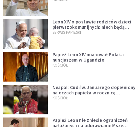
Leon XIV o postawie rodziców dzieci
pierwszokomunijnych: niech będą
przykładem
SERWIS PAPIESKI
Papież Leon XIV mianował Polaka
nuncjuszem w Ugandzie
KOŚCIÓŁ
Neapol: Cud św. Januarego dopełniony
na oczach papieża w rocznicę
pontyfikatu!
KOŚCIÓŁ
Papież Leon nie zniesie ograniczeń
nałożonych na odprawianie Mszy
trydenckiej. „Traditionis custodes”
KOŚCIÓŁ
zostaje w mocy