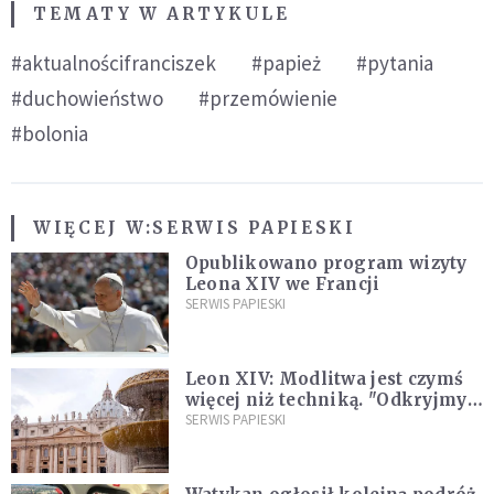
TEMATY W ARTYKULE
#aktualnościfranciszek
#papież
#pytania
#duchowieństwo
#przemówienie
#bolonia
WIĘCEJ W:
SERWIS PAPIESKI
Opublikowano program wizyty
Leona XIV we Francji
SERWIS PAPIESKI
Leon XIV: Modlitwa jest czymś
więcej niż techniką. "Odkryjmy
ją na nowo"
SERWIS PAPIESKI