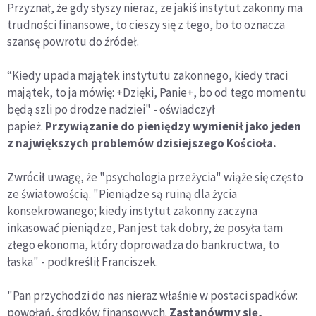
Przyznał, że gdy słyszy nieraz, ze jakiś instytut zakonny ma
trudności finansowe, to cieszy się z tego, bo to oznacza
szansę powrotu do źródeł.
“Kiedy upada majątek instytutu zakonnego, kiedy traci
majątek, to ja mówię: +Dzięki, Panie+, bo od tego momentu
będą szli po drodze nadziei" - oświadczył
papież.
Przywiązanie do pieniędzy wymienił jako jeden
z największych problemów dzisiejszego Kościoła.
Zwrócił uwagę, że "psychologia przeżycia" wiąże się często
ze światowością. "Pieniądze są ruiną dla życia
konsekrowanego; kiedy instytut zakonny zaczyna
inkasować pieniądze, Pan jest tak dobry, że posyła tam
złego ekonoma, który doprowadza do bankructwa, to
łaska" - podkreślił Franciszek.
"Pan przychodzi do nas nieraz właśnie w postaci spadków:
powołań, środków finansowych.
Zastanówmy się,