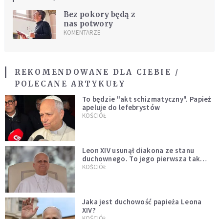
Bez pokory będą z
nas potwory
KOMENTARZE
REKOMENDOWANE DLA CIEBIE /
POLECANE ARTYKUŁY
To będzie "akt schizmatyczny". Papież
apeluje do lefebrystów
KOŚCIÓŁ
Leon XIV usunął diakona ze stanu
duchownego. To jego pierwsza tak
bezprecedensowa decyzja
KOŚCIÓŁ
Jaka jest duchowość papieża Leona
XIV?
KOŚCIÓŁ