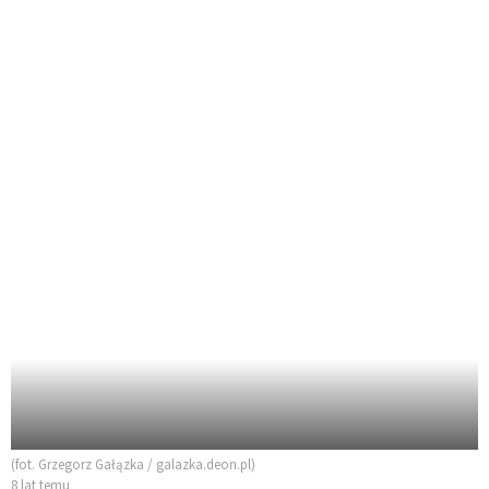
(fot. Grzegorz Gałązka / galazka.deon.pl)
8 lat temu