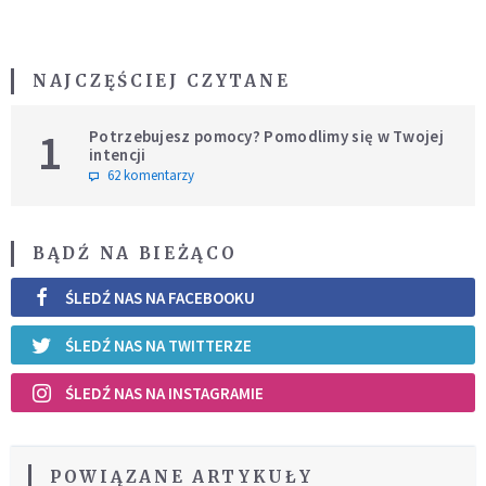
NAJCZĘŚCIEJ CZYTANE
1
Potrzebujesz pomocy? Pomodlimy się w Twojej
intencji
62 komentarzy
BĄDŹ NA BIEŻĄCO
ŚLEDŹ NAS NA FACEBOOKU
ŚLEDŹ NAS NA TWITTERZE
ŚLEDŹ NAS NA INSTAGRAMIE
POWIĄZANE ARTYKUŁY