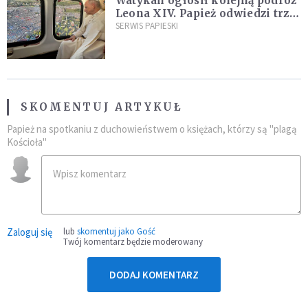
Watykan ogłosił kolejną podróż
Leona XIV. Papież odwiedzi trzy
kraje Ameryki Południowej
SERWIS PAPIESKI
SKOMENTUJ ARTYKUŁ
Papież na spotkaniu z duchowieństwem o księżach, którzy są "plagą
Kościoła"
Zaloguj się
lub
skomentuj jako Gość
Twój komentarz będzie moderowany
DODAJ KOMENTARZ