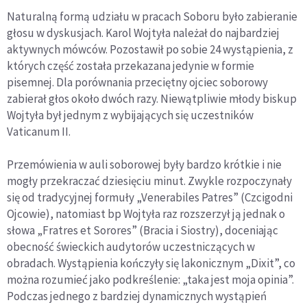
Naturalną formą udziału w pracach Soboru było zabieranie
głosu w dyskusjach. Karol Wojtyła należał do najbardziej
aktywnych mówców. Pozostawił po sobie 24 wystąpienia, z
których część została przekazana jedynie w formie
pisemnej. Dla porównania przeciętny ojciec soborowy
zabierał głos około dwóch razy. Niewątpliwie młody biskup
Wojtyła był jednym z wybijających się uczestników
Vaticanum II.
Przemówienia w auli soborowej były bardzo krótkie i nie
mogły przekraczać dziesięciu minut. Zwykle rozpoczynały
się od tradycyjnej formuły „Venerabiles Patres” (Czcigodni
Ojcowie), natomiast bp Wojtyła raz rozszerzył ją jednak o
słowa „Fratres et Sorores” (Bracia i Siostry), doceniając
obecność świeckich audytorów uczestniczących w
obradach. Wystąpienia kończyły się lakonicznym „Dixit”, co
można rozumieć jako podkreślenie: „taka jest moja opinia”.
Podczas jednego z bardziej dynamicznych wystąpień