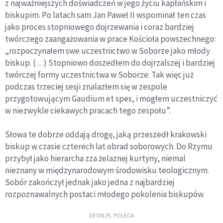
z najważniejszych doświadczeń w jego życiu kapłańskim i
biskupim. Po latach sam Jan Paweł II wspominał ten czas
jako proces stopniowego dojrzewania i coraz bardziej
twórczego zaangażowania w prace Kościoła powszechnego:
„rozpoczynałem swe uczestnictwo w Soborze jako młody
biskup. (…) Stopniowo doszedłem do dojrzalszej i bardziej
twórczej formy uczestnictwa w Soborze. Tak więc już
podczas trzeciej sesji znalazłem się w zespole
przygotowującym Gaudium et spes, i mogłem uczestniczyć
w niezwykle ciekawych pracach tego zespołu”.
Słowa te dobrze oddają drogę, jaką przeszedł krakowski
biskup w czasie czterech lat obrad soborowych. Do Rzymu
przybył jako hierarcha zza żelaznej kurtyny, niemal
nieznany w międzynarodowym środowisku teologicznym.
Sobór zakończył jednak jako jedna z najbardziej
rozpoznawalnych postaci młodego pokolenia biskupów.
DEON.PL POLECA