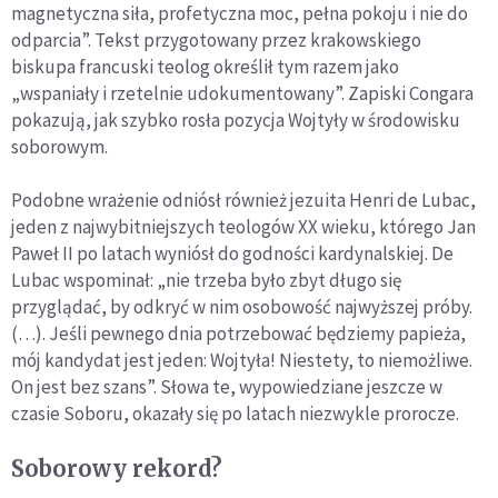
magnetyczna siła, profetyczna moc, pełna pokoju i nie do
odparcia”. Tekst przygotowany przez krakowskiego
biskupa francuski teolog określił tym razem jako
„wspaniały i rzetelnie udokumentowany”. Zapiski Congara
pokazują, jak szybko rosła pozycja Wojtyły w środowisku
soborowym.
Podobne wrażenie odniósł również jezuita Henri de Lubac,
jeden z najwybitniejszych teologów XX wieku, którego Jan
Paweł II po latach wyniósł do godności kardynalskiej. De
Lubac wspominał: „nie trzeba było zbyt długo się
przyglądać, by odkryć w nim osobowość najwyższej próby.
(…). Jeśli pewnego dnia potrzebować będziemy papieża,
mój kandydat jest jeden: Wojtyła! Niestety, to niemożliwe.
On jest bez szans”. Słowa te, wypowiedziane jeszcze w
czasie Soboru, okazały się po latach niezwykle prorocze.
Soborowy rekord?