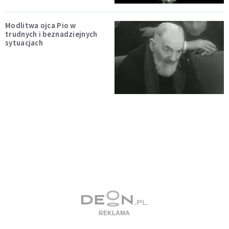
Modlitwa ojca Pio w
trudnych i beznadziejnych
sytuacjach