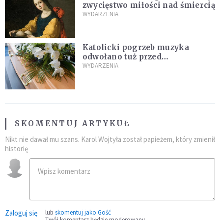
zwycięstwo miłości nad śmiercią
WYDARZENIA
Katolicki pogrzeb muzyka
odwołano tuż przed
uroczystością. Powodem była
WYDARZENIA
przynależność do masonerii
SKOMENTUJ ARTYKUŁ
Nikt nie dawał mu szans. Karol Wojtyła został papieżem, który zmienił
historię
Zaloguj się
lub
skomentuj jako Gość
Twój komentarz będzie moderowany