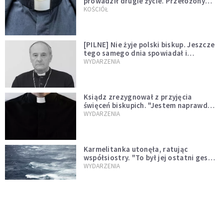
prowadził drugie życie. Przełożony
kazał mu opuścić zakon
KOŚCIÓŁ
[PILNE] Nie żyje polski biskup. Jeszcze
tego samego dnia spowiadał i
sprawował Mszę świętą
WYDARZENIA
Ksiądz zrezygnował z przyjęcia
święceń biskupich. "Jestem naprawdę
niegodny"
WYDARZENIA
Karmelitanka utonęła, ratując
współsiostry. "To był jej ostatni gest
miłości"
WYDARZENIA
Śpiewający ksiądz podbija internet.
"Chcę go na swoim ślubie"
WYDARZENIA