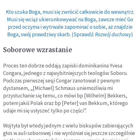
Kto szuka Boga, musi się zwrócić całkowicie do wewnątrz.
Musi się wciąż ukierunkowywać na Boga, zawsze mieć Go
przed oczyma i wytrwale zapominać o sobie, aż znajdzie
Boga, swój prawdziwy skarb. (Sprawdź:
Rozwój duchowy
)
Soborowe wzrastanie
Proces ten dobrze oddają zapiski dominikanina Yvesa
Congara, jednego z najwybitniejszych teologów Soboru.
Podczas pierwszej sesji Congar zanotował z pewnym
dystansem, „[Michael] Schmaus uniemożliwia mi
przysłuchanie się temu, co mówi bp [Wilhelm] Bekkers,
potem jakiś Polak oraz bp [Peter] van Bekkum, którego
udaje mi się usłyszeć tylko po części”.
Wojtyła był wtedy jednym z wielu biskupów zabierających
głos w auli soborowej i nie wyróżniał się jeszcze szczególnie