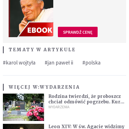
SPRAWDŹ CENĘ
TEMATY W ARTYKULE
#karol wojtyła
#jan paweł ii
#polska
WIĘCEJ W:
WYDARZENIA
Rodzina twierdzi, że proboszcz
chciał odmówić pogrzebu. Kuria
zapowiada wyjaśnienia
WYDARZENIA
Leon XIV: W św. Agacie widzimy