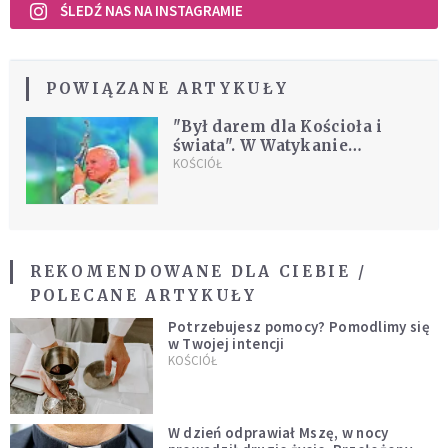
ŚLEDŹ NAS NA INSTAGRAMIE
POWIĄZANE ARTYKUŁY
"Był darem dla Kościoła i
świata". W Watykanie
uczczono rocznicę urodzin
KOŚCIÓŁ
Jana Pawła II
REKOMENDOWANE DLA CIEBIE /
POLECANE ARTYKUŁY
Potrzebujesz pomocy? Pomodlimy się
w Twojej intencji
KOŚCIÓŁ
W dzień odprawiał Mszę, w nocy