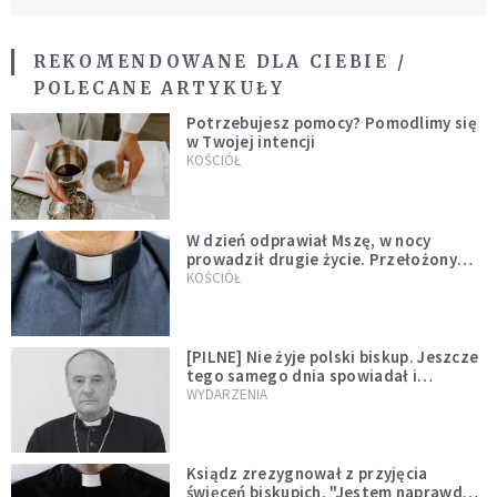
REKOMENDOWANE DLA CIEBIE /
POLECANE ARTYKUŁY
Potrzebujesz pomocy? Pomodlimy się
w Twojej intencji
KOŚCIÓŁ
W dzień odprawiał Mszę, w nocy
prowadził drugie życie. Przełożony
kazał mu opuścić zakon
KOŚCIÓŁ
[PILNE] Nie żyje polski biskup. Jeszcze
tego samego dnia spowiadał i
sprawował Mszę świętą
WYDARZENIA
Ksiądz zrezygnował z przyjęcia
święceń biskupich. "Jestem naprawdę