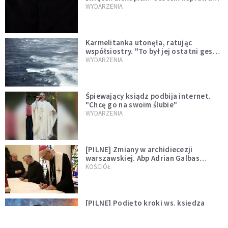
niegodny"
WYDARZENIA
Karmelitanka utonęła, ratując
współsiostry. "To był jej ostatni gest
miłości"
WYDARZENIA
Śpiewający ksiądz podbija internet.
"Chcę go na swoim ślubie"
WYDARZENIA
[PILNE] Zmiany w archidiecezji
warszawskiej. Abp Adrian Galbas
wręczył dekrety nowym proboszczom
KOŚCIÓŁ
[PILNE] Podjęto kroki ws. księdza
Sawielewicza. Nie zobaczymy go w
mediach
WYDARZENIA