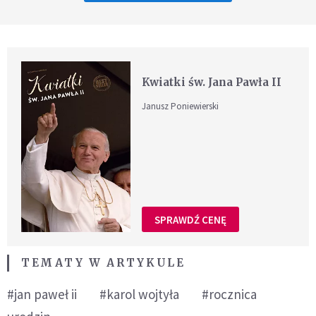
Kwiatki św. Jana Pawła II
Janusz Poniewierski
SPRAWDŹ CENĘ
TEMATY W ARTYKULE
#jan paweł ii
#karol wojtyła
#rocznica