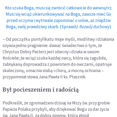
Kto szuka Boga, musi się zwrócić całkowicie do wewnątrz.
Musi się wciąż ukierunkowywać na Boga, zawsze mieć Go
przed oczyma i wytrwale zapominać o sobie, aż znajdzie
Boga, swój prawdziwy skarb. (Sprawdź:
Rozwój duchowy
)
– Od początku pontyfikatu moje myśli, modlitwy i działania
ożywia jedno pragnienie: dawać świadectwo o tym, że
Chrystus Dobry Pasterz jest obecny i działa w swoim
Kościele; że wciąż szuka każdej owcy, która się zagubiła,
zabłąkaną doprowadza z powrotem do owczarni, opatruje
skaleczoną, umacnia słabą i chorą, a mocną ochrania –
przypomniał słowa Jana Pawła II ks. Ptasznik.
Był pocieszeniem i radością
Podkreślił, że zgromadzeni dzisiaj na Mszy św. przy grobie
Papieża Polaka przybyli, aby dziękować Bogu za dar życia
św. Jana Pawła II, za dobrą nowinę, którą głosił