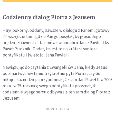
Codzienny dialog Piotra z Jezusem
– Był pokorny, oddany, zawsze w dialogu z Panem, gotowy
iść wszędzie tam, gdzie Pan go posyłał, by głosić Jego
orędzie zbawienia – tak mówił w homilii o Janie Pawle II ks.
Paweł Ptasznik. Dodał, że jest to najkrótsza synteza
pontyfikatu i świętości Jana Pawła II.
Nawiązując do czytania z Ewangelii św. Jana, kiedy Jezus
po zmartwychwstaniu trzykrotnie pyta Piotra, czy Go
miłuje, kaznodzieja przypomniał, że sam Jan Paweł II w 2003
roku, w 25. rocznicę swego pontyfikatu przyznał, iż
codziennie w jego sercu odbywa się ten sam dialog Piotra z
Jezusem.
DEON.PL POLECA