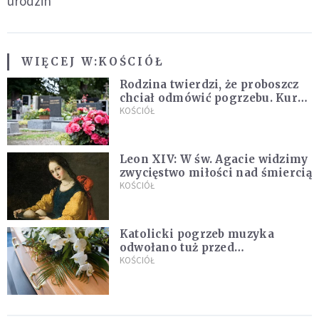
urodzin
WIĘCEJ W:
KOŚCIÓŁ
Rodzina twierdzi, że proboszcz
chciał odmówić pogrzebu. Kuria
zapowiada wyjaśnienia
KOŚCIÓŁ
Leon XIV: W św. Agacie widzimy
zwycięstwo miłości nad śmiercią
KOŚCIÓŁ
Katolicki pogrzeb muzyka
odwołano tuż przed
uroczystością. Powodem była
KOŚCIÓŁ
przynależność do masonerii