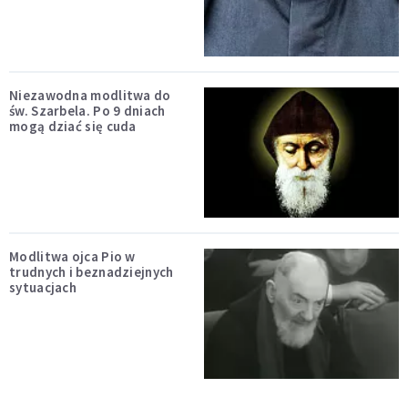
Niezawodna modlitwa do
św. Szarbela. Po 9 dniach
mogą dziać się cuda
Modlitwa ojca Pio w
trudnych i beznadziejnych
sytuacjach