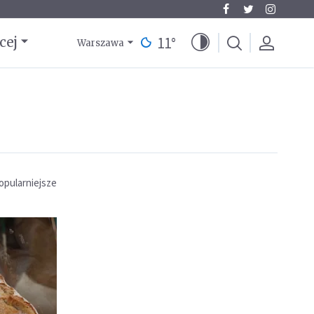
11
°
cej
Warszawa
opularniejsze