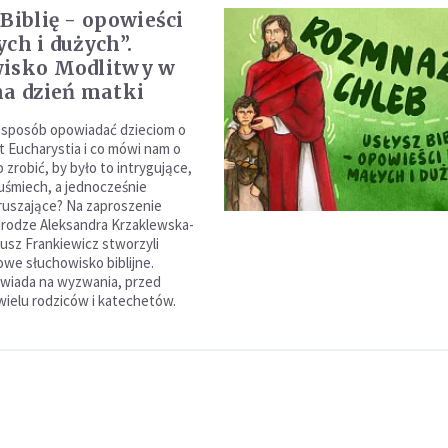
 Biblię - opowieści
ych i dużych”.
wisko Modlitwy w
na dzień matki
 sposób opowiadać dzieciom o
t Eucharystia i co mówi nam o
Co zrobić, by było to intrygujące,
śmiech, a jednocześnie
oruszające? Na zaproszenie
rodze Aleksandra Krzaklewska-
eusz Frankiewicz stworzyli
owe słuchowisko biblijne.
wiada na wyzwania, przed
 wielu rodziców i katechetów.