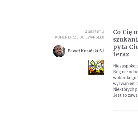
Co Cię 
2 lata temu
KOMENTARZE DO EWANGELII
szukani
pyta Ci
Paweł Kosiński SJ
teraz
Niezaspokojo
Bóg nie odpo
wobec kogoś 
wyzwaniem d
Niektórych p
Jest to zaws