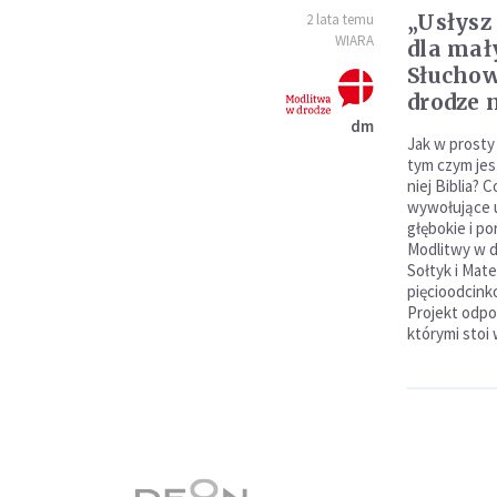
„Usłysz
2 lata temu
WIARA
dla mał
Słucho
drodze 
dm
Jak w prosty
tym czym jes
niej Biblia? 
wywołujące u
głębokie i p
Modlitwy w d
Sołtyk i Mat
pięcioodcink
Projekt odpo
którymi stoi