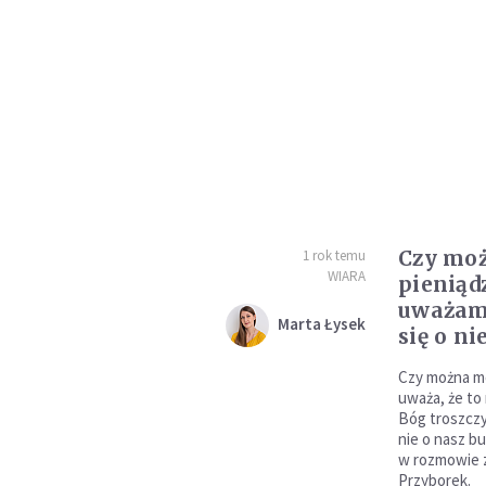
Czy moż
1 rok temu
WIARA
pieniąd
uważamy
Marta Łysek
się o ni
Czy można mo
uważa, że to 
Bóg troszczy 
nie o nasz b
w rozmowie z
Przyborek.