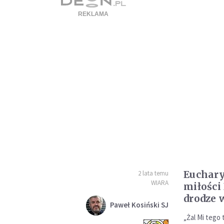
Euchary
2 lata temu
WIARA
miłości
drodze 
Paweł Kosiński SJ
„Żal Mi tego