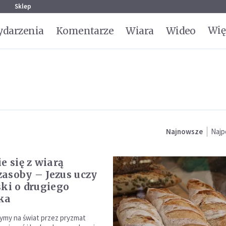
g
Sklep
Wię
darzenia
Komentarze
Wiara
Wideo
Najnowsze
Najp
e się z wiarą
asoby – Jezus uczy
ski o drugiego
ka
ymy na świat przez pryzmat