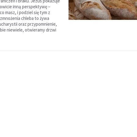
aniczeń i braku. Jezus pokazuje
owicie inną perspektywę –
 co masz, i podziel się tym z
ozmnożenia chleba to żywa
charystii oraz przypomnienie,
ebie niewiele, otwieramy drzwi