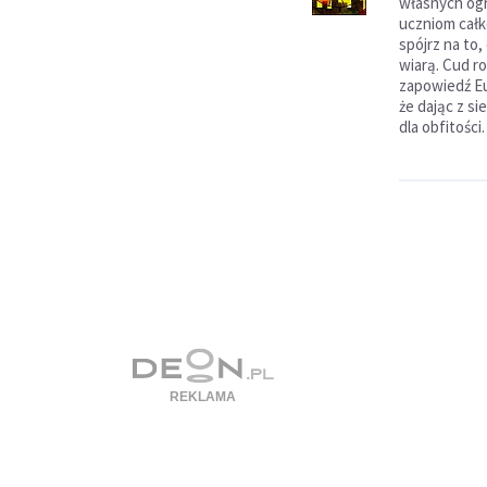
własnych ogr
uczniom całk
spójrz na to,
wiarą. Cud r
zapowiedź Eu
że dając z si
dla obfitości.