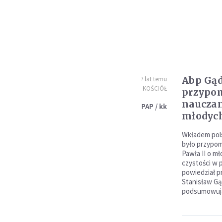
Abp Gąd
7 lat temu
KOŚCIÓŁ
przypo
nauczan
PAP / kk
młodyc
Wkładem pols
było przypom
Pawła II o mł
czystości w 
powiedział 
Stanisław Gą
podsumowują