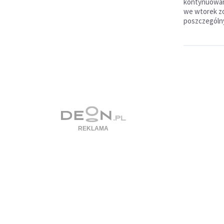
kontynuowan
we wtorek zo
poszczególn