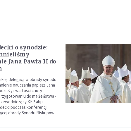
ecki o synodzie:
mnieliśmy
ie Jana Pawła II do
h
kiej delegacji w obrady synodu
nienie nauczania papieża Jana
odzieży i wartości cnoty
przygotowaniu do małżeństwa -
przewodniczący KEP abp
decki podczas konferencji
cej obrady Synodu Biskupów.