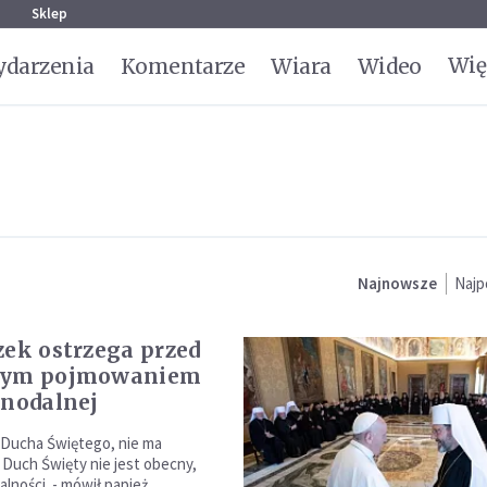
g
Sklep
Wię
darzenia
Komentarze
Wiara
Wideo
Najnowsze
Najp
zek ostrzega przed
wym pojmowaniem
ynodalnej
a Ducha Świętego, nie ma
i Duch Święty nie jest obecny,
lności. - mówił papież