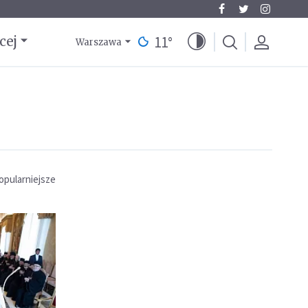
11
°
cej
Warszawa
opularniejsze