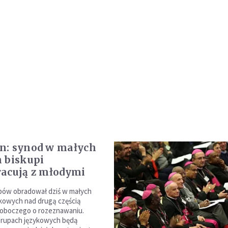
n: synod w małych
 biskupi
acują z młodymi
pów obradował dziś w małych
kowych nad drugą częścią
oboczego o rozeznawaniu.
grupach językowych będą