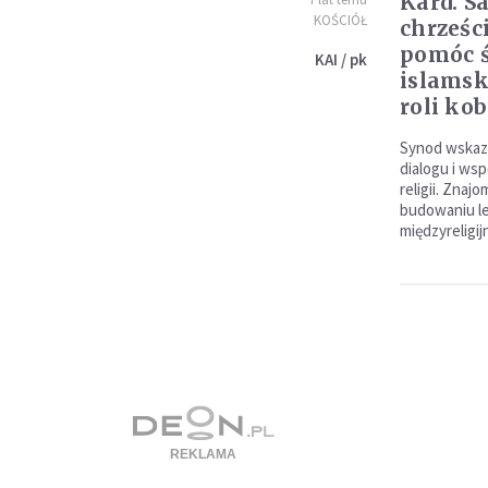
Kard. S
KOŚCIÓŁ
chrześc
pomóc 
KAI / pk
islamsk
roli kob
Synod wskazu
dialogu i ws
religii. Zna
budowaniu le
międzyreligij