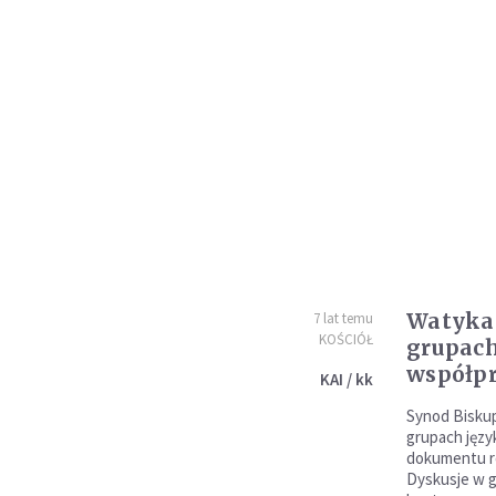
Watyka
7 lat temu
KOŚCIÓŁ
grupach
współpr
KAI / kk
Synod Bisku
grupach języ
dokumentu r
Dyskusje w 