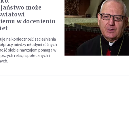
ako:
ijaństwo może
światowi
iemu w docenieniu
iet
je na konieczność zacieśniania
półpracy między młodymi różnych
jomość siebie nawzajem pomaga w
pszych relacji społecznych i
nych.