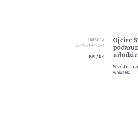
Ojciec 
7 lat temu
SERWIS PAPIESKI
podarun
młodzie
KAI / kk
Wśród nich z
wniosek.