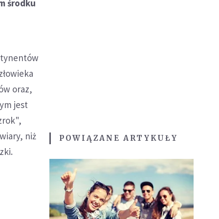
ym środku
ontynentów
złowieka
ów oraz,
ym jest
zrok",
wiary, niż
POWIĄZANE ARTYKUŁY
zki.