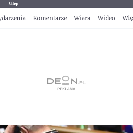
g
Sklep
Wię
darzenia
Komentarze
Wiara
Wideo