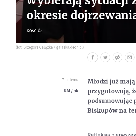
wybierają sytuacji 
okresie dojrzewani
KOŚCIÓŁ
(fot. Grzegorz Gałązka / galazka.deon.pl)
7 lat temu
Młodzi już mają 
przygotowują, ż
KAI / pk
podsumowując p
Biskupów na tem
Refleksja pierwsze