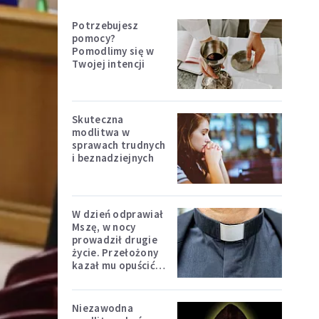
Potrzebujesz
pomocy?
Pomodlimy się w
Twojej intencji
Skuteczna
modlitwa w
sprawach trudnych
i beznadziejnych
W dzień odprawiał
Mszę, w nocy
prowadził drugie
życie. Przełożony
kazał mu opuścić
zakon
Niezawodna