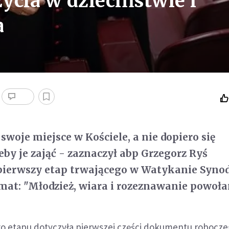
życia w dzieciństwie i
a
swoje miejsce w Kościele, a nie dopiero się
eby je zająć - zaznaczył abp Grzegorz Ryś
ierwszy etap trwającego w Watykanie Syno
at: "Młodzież, wiara i rozeznawanie powołan
go etapu dotyczyła pierwszej części dokumentu robocz