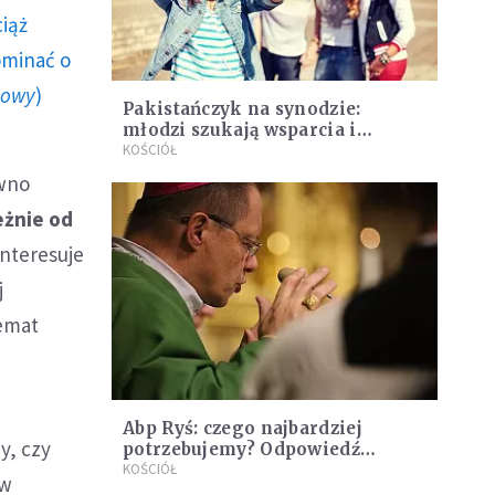
ciąż
ominać o
howy
)
Pakistańczyk na synodzie:
młodzi szukają wsparcia i
prowadzenia
KOŚCIÓŁ
ewno
eżnie od
 interesuje
j
temat
Abp Ryś: czego najbardziej
y, czy
potrzebujemy? Odpowiedź
znajduje się w dzisiejszej
KOŚCIÓŁ
 w
Ewangelii