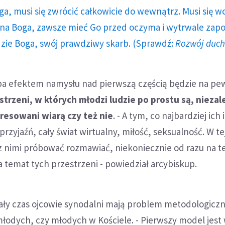
ga, musi się zwrócić całkowicie do wewnątrz. Musi się w
a Boga, zawsze mieć Go przed oczyma i wytrwale zap
dzie Boga, swój prawdziwy skarb. (Sprawdź:
Rozwój duc
a efektem namysłu nad pierwszą częścią będzie na p
rzeni, w których młodzi ludzie po prostu są, niezal
eresowani wiarą czy też nie
. - A tym, co najbardziej ich
 przyjaźń, cały świat wirtualny, miłość, seksualność. W te
z nimi próbować rozmawiać, niekoniecznie od razu na 
na temat tych przestrzeni - powiedział arcybiskup.
ały czas ojcowie synodalni mają problem metodologiczn
młodych, czy młodych w Kościele. - Pierwszy model jest