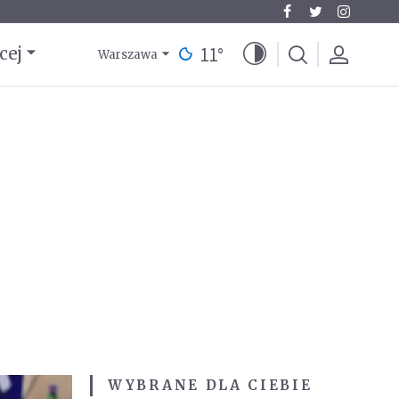
11
°
cej
Warszawa
WYBRANE DLA CIEBIE