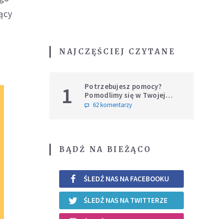
ący
NAJCZĘŚCIEJ CZYTANE
Potrzebujesz pomocy?
1
Pomodlimy się w Twojej
intencji
62 komentarzy
BĄDŹ NA BIEŻĄCO
ŚLEDŹ NAS NA FACEBOOKU
ŚLEDŹ NAS NA TWITTERZE