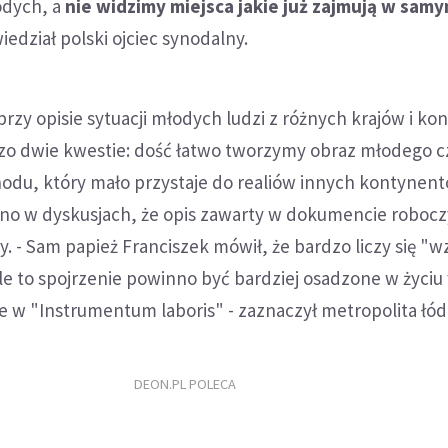
odych, a
nie widzimy miejsca jakie już zajmują w sam
iedział polski ojciec synodalny.
rzy opisie sytuacji młodych ludzi z różnych krajów i k
o dwie kwestie: dość łatwo tworzymy obraz młodego c
odu, który mało przystaje do realiów innych kontynent
no w dyskusjach, że opis zawarty w dokumencie robocz
y. - Sam papież Franciszek mówił, że bardzo liczy się "w
ale to spojrzenie powinno być bardziej osadzone w życiu 
e w "Instrumentum laboris" - zaznaczył metropolita łód
DEON.PL POLECA