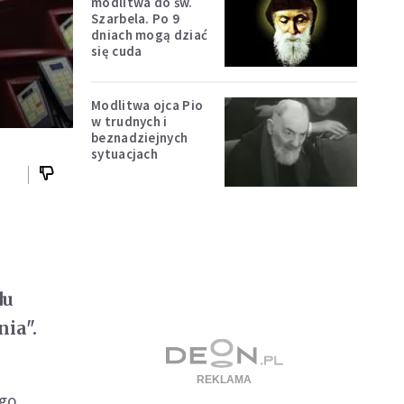
modlitwa do św.
Szarbela. Po 9
dniach mogą dziać
się cuda
Modlitwa ojca Pio
w trudnych i
beznadziejnych
sytuacjach
du
ia".
ego