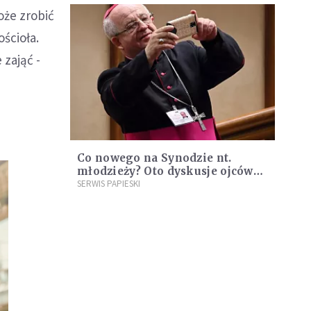
że zrobić
ścioła.
 zająć -
Co nowego na Synodzie nt.
młodzieży? Oto dyskusje ojców
synodalnych z szóstej
SERWIS PAPIESKI
kongregacji generalnej