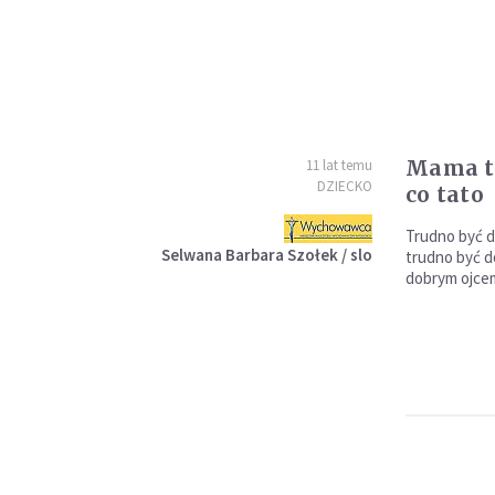
Mama to
11 lat temu
DZIECKO
co tato
Trudno być 
Selwana Barbara Szołek / slo
trudno być d
dobrym ojce