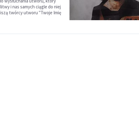
o wysłuchania utworu, który
itwy i nas samych ciągle do niej
piszą twórcy utworu "Twoje Imię