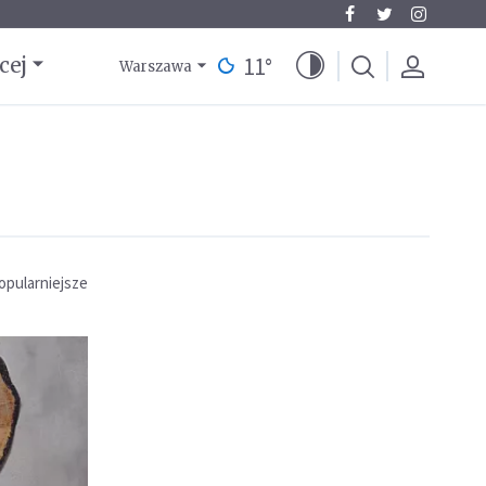
11
°
cej
Warszawa
opularniejsze