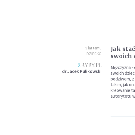
Jak stać
9 lat temu
DZIECKO
swoich 
Mężczyzna - o
dr Jacek Pulikowski
swoich dzieci
podziwem, z 
takim, jak on
kreowanie ta
autorytetu w