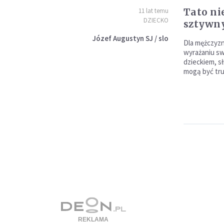
Tato ni
11 lat temu
DZIECKO
sztywny
Józef Augustyn SJ / slo
Dla mężczyzn
wyrażaniu sw
dzieckiem, s
mogą być tr