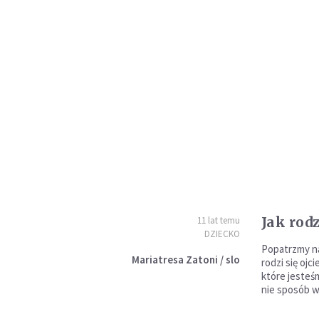
Jak rodz
11 lat temu
DZIECKO
Popatrzmy n
Mariatresa Zatoni / slo
rodzi się oj
które jeste­
nie sposób w