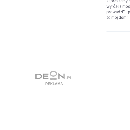
zapraszamy d
wyrósł z modl
prowadzi" - 
to mój dom".