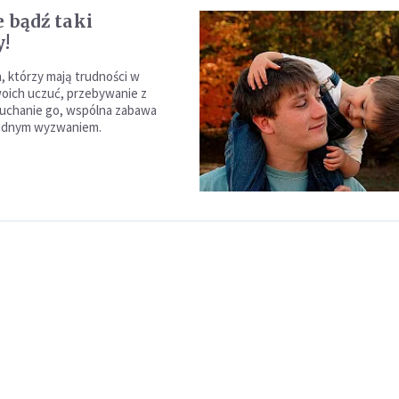
e bądź taki
!
, którzy mają trudności w
oich uczuć, przebywanie z
łuchanie go, wspólna zabawa
udnym wyzwaniem.