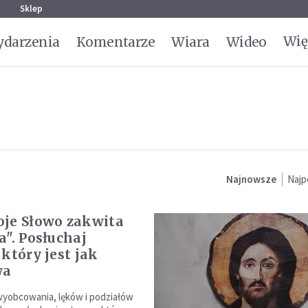
g
Sklep
Wię
darzenia
Komentarze
Wiara
Wideo
Najnowsze
Najp
je Słowo zakwita
a". Posłuchaj
 który jest jak
wa
yobcowania, lęków i podziałów