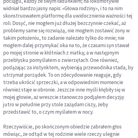
pociągu, każdy ze swym ładunkiem; na lokomotywie
widniał bardzo jasny napis: «Głowa rodziny», i to na nim
skonstruowałem platformę dla uwidocznienia ważności tej
roli. Dosyć, nie mogłem już dłużej bezczynnie czekać, aż
problemy same się rozwiążą, nie mogłem zostawić żony w
takim położeniu, to zadanie należało tylko do mnie; nie
mogłem dalej przymykać oka na to, że czasami syn stawał
po mojej stronie w kłótniach z matką; a w następnym
przebły­sku pomyślałem o zwierzętach. One również,
podąża­jąc za instynktem, wybierają przewodnika stada, by
utrzymał porządek. To on zdecydowanie reaguje, gdy
trzeba ukrócić sprzeczki, a w odpowiednim momencie
również staje w obronie. Jeszcze inne myśli kłębiły się w
mojej głowie, aż wreszcie stanowczo podjąłem de­cyzję:
jutro w południe przy stole zażądam ciszy, żeby
przedstawić to, o czym myślałem w nocy.
Rzeczywiście, po skończonym obiedzie zabrałem głos
mówiąc, że odtąd w tej rodzinie wiele rzeczy uleg­nie