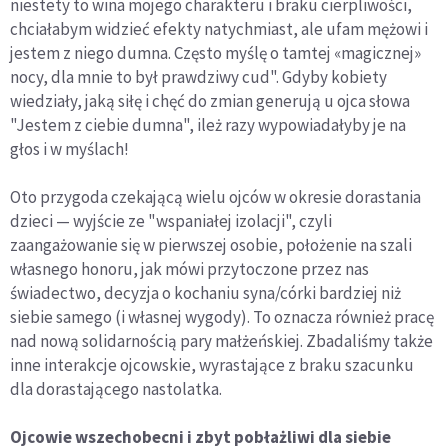
niestety to wina mojego charakteru i braku cierpliwości,
chciałabym widzieć efekty natych­miast, ale ufam mężowi i
jestem z niego dumna. Często myślę o tamtej «magicznej»
nocy, dla mnie to był praw­dziwy cud". Gdyby kobiety
wiedziały, jaką siłę i chęć do zmian generują u ojca słowa
"Jestem z ciebie dumna", ileż razy wypowiadałyby je na
głos i w myślach!
Oto przygoda czekającą wielu ojców w okresie dorastania
dzieci — wyjście ze "wspa­niałej izolacji", czyli
zaangażowanie się w pierw­szej osobie, położenie na szali
własnego honoru, jak mówi przytoczone przez nas
świadectwo, decyzja o kochaniu syna/córki bardziej niż
siebie samego (i własnej wygody). To oznacza również pracę
nad nową solidarnością pary małżeńskiej. Zbadali­śmy także
inne interakcje ojcowskie, wyrastające z braku szacunku
dla dorastającego nastolatka.
Ojcowie wszechobecni i zbyt pobłażliwi dla siebie