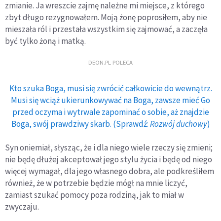
zmianie. Ja wreszcie zajmę należne mi miejsce, z którego
zbyt długo rezygnowałem. Moją żonę popro­siłem, aby nie
mieszała ról i przestała wszystkim się zajmować, a zaczęła
być tylko żoną i matką.
DEON.PL POLECA
Kto szuka Boga, musi się zwrócić całkowicie do wewnątrz.
Musi się wciąż ukierunkowywać na Boga, zawsze mieć Go
przed oczyma i wytrwale zapominać o sobie, aż znajdzie
Boga, swój prawdziwy skarb. (Sprawdź:
Rozwój duchowy
)
Syn oniemiał, słysząc, że i dla niego wiele rzeczy się zmieni;
nie będę dłużej akceptował jego stylu życia i będę od niego
więcej wymagał, dla jego własnego do­bra, ale podkreśliłem
również, że w potrzebie będzie mógł na mnie liczyć,
zamiast szukać pomocy poza ro­dziną, jak to miał w
zwyczaju.