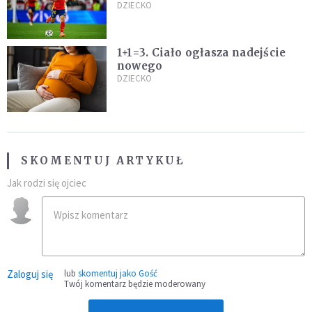
ważniejszy niż sportowe trofea”
DZIECKO
1+1=3. Ciało ogłasza nadejście
nowego
DZIECKO
SKOMENTUJ ARTYKUŁ
Jak rodzi się ojciec
Zaloguj się
lub
skomentuj jako Gość
Twój komentarz będzie moderowany