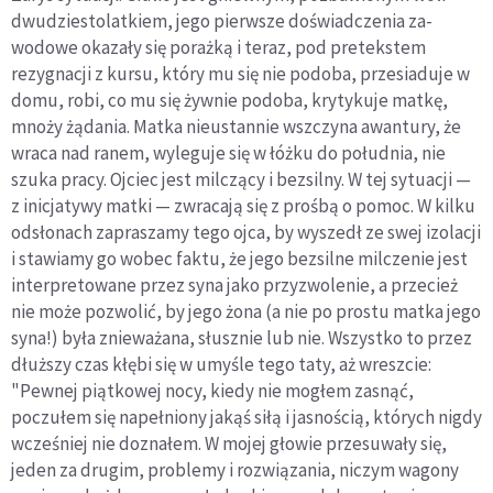
dwudziestolatkiem, jego pierwsze doświadczenia za­
wodowe okazały się porażką i teraz, pod pretekstem
rezygnacji z kursu, który mu się nie podoba, przesia­duje w
domu, robi, co mu się żywnie podoba, krytykuje matkę,
mnoży żądania. Matka nieustannie wszczyna awantury, że
wraca nad ranem, wyleguje się w łóżku do południa, nie
szuka pracy. Ojciec jest milczący i bez­silny. W tej sytuacji —
z inicjatywy matki — zwracają się z prośbą o pomoc. W kilku
odsłonach zapraszamy tego ojca, by wyszedł ze swej izolacji
i stawiamy go wo­bec faktu, że jego bezsilne milczenie jest
interpreto­wane przez syna jako przyzwolenie, a przecież
nie może pozwolić, by jego żona (a nie po prostu matka jego
syna!) była znieważana, słusznie lub nie. Wszystko to przez
dłuższy czas kłębi się w umyśle tego taty, aż wreszcie:
"Pewnej piątkowej nocy, kiedy nie mogłem zasnąć,
poczułem się napełniony jakąś siłą i jasnością, których nigdy
wcześniej nie doznałem. W mojej głowie prze­suwały się,
jeden za drugim, problemy i rozwiązania, niczym wagony