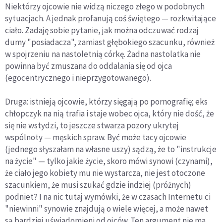
Niektórzy ojcowie nie widzą niczego złego w podobnych
sytuacjach. A jednak profanują coś świętego — rozkwitające
ciało. Zadaję sobie pytanie, jak można odczuwać rodzaj
dumy "posiadacza", zamiast głębokiego szacunku, również
w spojrzeniu na nastoletnią córkę. Żadna nastolatka nie
powinna być zmuszana do oddalania się od ojca
(egocentrycznego i nieprzygotowanego).
Druga: istnieją ojcowie, którzy sięgają po pornografię; eks
chłopczyk na nią trafia i staje wobec ojca, który nie dość, że
się nie wstydzi, to jeszcze stwarza pozory ukrytej
wspólnoty — męskich spraw. Być może tacy ojcowie
(jednego słyszałam na własne uszy) sądzą, że to "instrukcje
na życie" — tylko jakie życie, skoro mówi synowi (czynami),
że ciało jego kobiety mu nie wystarcza, nie jest otoczone
szacunkiem, że musi szukać gdzie indziej (próżnych)
podniet? I na nic tutaj wymówki, że w czasach Internetu ci
"niewinni" synowie znajdują o wiele więcej, a może nawet
są bardziej uświadomieni od ojców. Ten argument nie ma