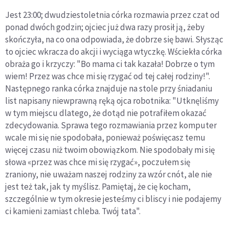
Jest 23:00; dwudziestoletnia córka rozmawia przez czat od
ponad dwóch godzin; ojciec już dwa razy prosił ją, żeby
skończyła, na co ona odpowiada, że dobrze się bawi. Słysząc
to ojciec wkracza do akcji i wyciąga wtyczkę. Wściekła córka
obraża go i krzyczy: "Bo mama ci tak kazała! Dobrze o tym
wiem! Przez was chce mi się rzygać od tej całej rodziny!".
Następnego ranka córka znajduje na stole przy śniadaniu
list napisany niewprawną ręką ojca robotnika: "Utknęliśmy
w tym miejscu dlatego, że dotąd nie potrafiłem okazać
zdecydowania. Sprawa tego rozmawiania przez komputer
wcale mi się nie spodobała, ponieważ poświęcasz temu
więcej czasu niż twoim obowiązkom. Nie spodobały mi się
słowa «przez was chce mi się rzygać», poczułem się
zraniony, nie uważam naszej rodziny za wzór cnót, ale nie
jest też tak, jak ty myślisz. Pamiętaj, że cię kocham,
szczególnie w tym okresie jesteśmy ci bliscy i nie podajemy
ci kamieni zamiast chleba. Twój tata".