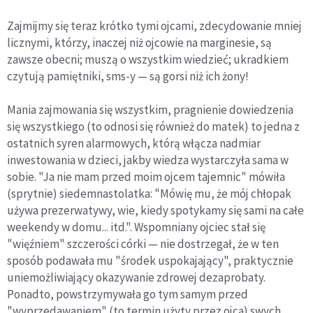
Zajmijmy się teraz krótko tymi ojcami, zdecydo­wanie mniej
licznymi, którzy, inaczej niż ojcowie na marginesie, są
zawsze obecni; muszą o wszystkim wiedzieć; ukradkiem
czytują pamiętniki, sms-y — są gorsi niż ich żony!
Mania zajmowania się wszystkim, pragnienie dowiedzenia
się wszystkiego (to odnosi się również do matek) to jedna z
ostatnich syren alarmowych, którą włącza nadmiar
inwestowania w dzieci, jakby wiedza wystarczyła sama w
sobie. "Ja nie mam przed moim ojcem tajemnic" mówiła
(sprytnie) sie­demnastolatka: "Mówię mu, że mój chłopak
używa prezerwatywy, wie, kiedy spotykamy się sami na całe
weekendy w domu... itd.". Wspomniany ojciec stał się
"więźniem" szczerości córki — nie dostrze­gał, że w ten
sposób podawała mu "środek uspoka­jający", praktycznie
uniemożliwiający okazywanie zdrowej dezaprobaty.
Ponadto, powstrzymywała go tym samym przed
"wyprzedawaniem" (to termin użyty przez ojca) swych