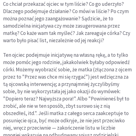
Co chciał przekazać ojciec w tym liście? Co go uderzyło?
Dlaczego podejmuje działanie? Co mówi w liście? Po czym
można poznać jego zaangażo­wanie? Sądzicie, że to
samodzielna inicjatywa czy może zasugerowana przez
matkę? Co każe wam tak myśleć? Jak zareaguje córka? Czy
warto było pisać list, niezależnie od jej reakcji?
Ten ojciec podejmuje inicjatywę na własną rękę, a to tylko
może pomóc jego rodzinie, jakakolwiek byłaby odpowiedź
córki. Możemy wyobrazić sobie, że matka (złączona z ojcem
przez to "Przez was chce mi się rzygać") jest wdzięczna za
tą ojcowską interwencję; a przynajmniej życzylibyśmy
sobie, by nie wykorzystała jej jako okazji do wymówek:
"Dopiero teraz? Najwyższa pora!". Albo "Powinie­neś był to
zrobić, ale nie w ten sposób, zbyt surowo się z nią
obszedłeś, itd.". Jeśli matka z całego serca zaakceptuje to
posunięcie ojca, być może odkryje, że nie jest przeciwko
niej, wręcz przeciwnie — za­kończenie listu w liczbie
mnogiej wskazuje na od­budowany sojusz rodzicielski,