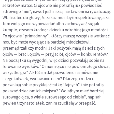
sekretów matce. Ci ojcowie nie potrafią już powiedzieć
zdrowego "nie", nawet jeśli nie są nastawieni na rywalizację.
Wbili sobie do głowy, że zakaz musi być respektowany, a za­
tem wolą go nie wypowiadać albo zachowywać się jak
kumple, czasem kradnąc dziecku odrobinę jego młodości.
To ojcowie "primadonny", którzy muszą wszędzie wetknąć
nos, być może wydając się bar­dziej młodzieżowi,
przemądrzali czy modni. Jaki pożytek mają dzieci z tych
ojców — braci, ojców — przyjaciół, ojców — konkurentów?
Na początku są wygodni, więc dzieci pozwalają sobie na
ferowanie wyroków: "O moim ojcu nie powiem złego słowa,
wszystko gra". A któż im dał pozwolenie na mó­wienie
czegokolwiek, wydawanie ocen? Dlaczego rodzice
pozwalają sobie przyklejać łatkę "fajnych" i nie potrafią
pokazać dzieciom ich miejsca? "Wo­lałbym mieć bardziej
surowego ojca, o wiele surowszego od ciebie", napisał
pewien trzynastolatek, za­nim rzucił się w przepaść.