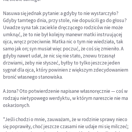
Nasuwa się jednak pytanie: a gdyby to nie wystar­czyło?
Gdyby tamtego dnia, przy stole, nie dopuścili go do głosu?
Uwadze syna tak zaciekle dręczącego rodzi­ców nie może
umknąć, że to nie był kolejny manewr matki instruującej
ojca, wręcz przeciwnie. Matka nic o tym nie wiedziała, tak
samo jak on; syn musiał więc poczuć, że coś się zmieniło. A
gdyby nawet udał, że nic się nie stało, znowu trzasnął
drzwiami, żeby nie sły­szeć, byłby to tylko jeszcze jeden
sygnał dla ojca, który powinien z większym zdecydowaniem
bronić własnego stanowiska.
A żona? Oto potwierdzenie napisane własnoręcz­nie — coś w
rodzaju nietypowego werdyktu, w którym nareszcie nie ma
oskarżonych.
"Jeśli chodzi o mnie, zauważam, że w rodzinie sprawy nieco
się poprawiły, choć jeszcze czasami nie udaje mi się milczeć;