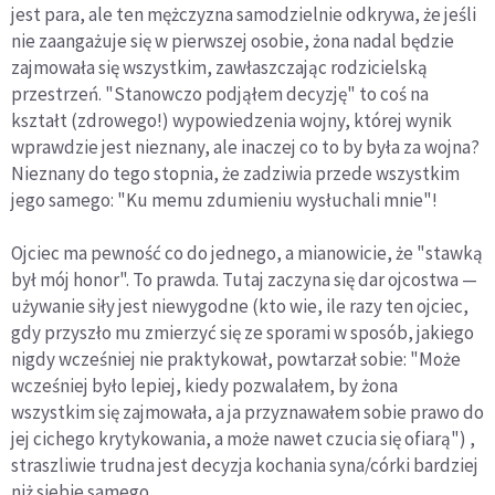
jest para, ale ten mężczyzna samodzielnie od­krywa, że jeśli
nie zaangażuje się w pierwszej osobie, żona nadal będzie
zajmowała się wszystkim, zawłasz­czając rodzicielską
przestrzeń. "Stanowczo podjąłem decyzję" to coś na
kształt (zdrowego!) wypowiedzenia wojny, której wynik
wprawdzie jest nieznany, ale ina­czej co to by była za wojna?
Nieznany do tego stopnia, że zadziwia przede wszystkim
jego samego: "Ku memu zdumieniu wysłuchali mnie"!
Ojciec ma pewność co do jednego, a mianowicie, że "stawką
był mój honor". To prawda. Tutaj zaczyna się dar ojcostwa —
używanie siły jest niewygodne (kto wie, ile razy ten ojciec,
gdy przyszło mu zmie­rzyć się ze sporami w sposób, jakiego
nigdy wcześniej nie praktykował, powtarzał sobie: "Może
wcześniej było lepiej, kiedy pozwalałem, by żona
wszystkim się zajmowała, a ja przyznawałem sobie prawo do
jej ci­chego krytykowania, a może nawet czucia się ofiarą") ,
straszliwie trudna jest decyzja kochania syna/córki bardziej
niż siebie samego.