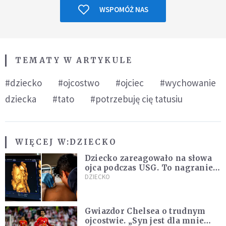
WSPOMÓŻ NAS
TEMATY W ARTYKULE
#dziecko
#ojcostwo
#ojciec
#wychowanie
dziecka
#tato
#potrzebuję cię tatusiu
WIĘCEJ W:
DZIECKO
Dziecko zareagowało na słowa
ojca podczas USG. To nagranie
podbija sieć
DZIECKO
Gwiazdor Chelsea o trudnym
ojcostwie. „Syn jest dla mnie