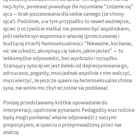
racji bytu, ponieważ powoduje źle rozumiane "zniżanie się"
ojca — brak poszanowania dla siebie samego (ze strony
ojca!). Podobnie, a w tym przypadku to nawet ważniejsze,
ojciec (i oczywiście matka) nie powinien być wspólnikiem,
jeśli nieletni syn wspomina o własnej (przeczuwanej i
budzącej strach) homoseksualności. "Nieważne, kochanie,
nic nie szkodzi, akceptuję cię takim, jakim jesteś" — to
lekkomyślne odpowiedzi, bez wyobraźni i rozsądku.
Szanujący syna ojciec jest daleki od deprecjonowania go,
odrzucania, pogardy, musi jednak wspólnie z nim walczyć,
musi wierzyć, że jeszcze ujawni się heteroseksualna strona
syna, nie wolno mu zbyt wcześnie się poddawać.
Poniżej przedstawiamy krótkie opowiadanie do
interpretacji, opatrzone pytaniami. Pedagodzy oraz rodzice
będą mogli porównać własne odpowiedzi z naszymi
propozycjami, w oparciu o prze­prowadzoną przez nas
analizę.