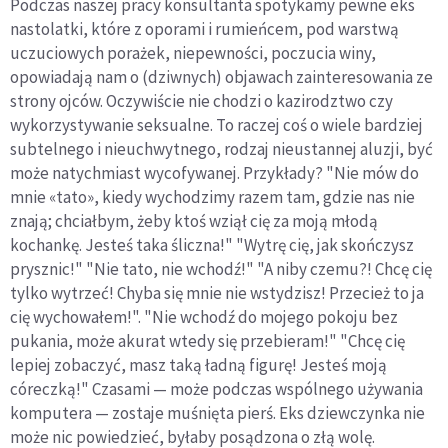
Podczas naszej pracy konsultanta spotykamy pewne eks
nastolatki, które z oporami i rumieńcem, pod warstwą
uczuciowych porażek, niepewności, poczucia winy,
opowiadają nam o (dziwnych) objawach zainteresowania ze
strony ojców. Oczywiście nie chodzi o kazirodztwo czy
wykorzystywanie seksualne. To raczej coś o wiele bardziej
subtelnego i nieuchwytnego, rodzaj nieustannej aluzji, być
może natychmiast wycofywanej. Przykłady? "Nie mów do
mnie «tato», kiedy wychodzimy razem tam, gdzie nas nie
znają; chciałbym, żeby ktoś wziął cię za moją młodą
kochankę. Jesteś taka śliczna!" "Wytrę cię, jak skończysz
prysznic!" "Nie tato, nie wchodź!" "A niby czemu?! Chcę cię
tylko wytrzeć! Chyba się mnie nie wstydzisz! Przecież to ja
cię wychowałem!". "Nie wchodź do mojego pokoju bez
pukania, może akurat wtedy się przebieram!" "Chcę cię
lepiej zobaczyć, masz taką ładną figurę! Jesteś moją
córeczką!" Czasami — może podczas wspólnego używania
komputera — zostaje muśnięta pierś. Eks dziewczynka nie
może nic powiedzieć, byłaby posądzona o złą wolę.