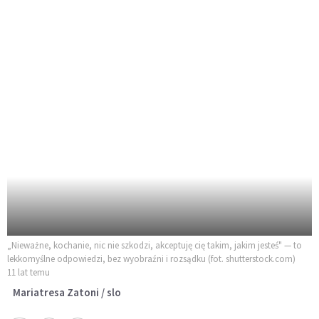
„Nieważne, kochanie, nic nie szkodzi, akceptuję cię takim, jakim jesteś" — to
lekkomyślne odpowiedzi, bez wyobraźni i rozsądku (fot. shutterstock.com)
11 lat temu
Mariatresa Zatoni / slo