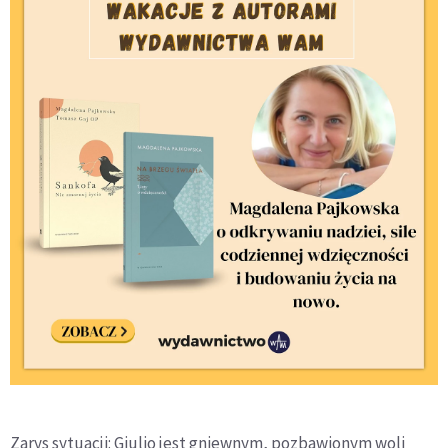
Za­rys sytuacji: Giulio jest gniewnym, pozbawionym woli