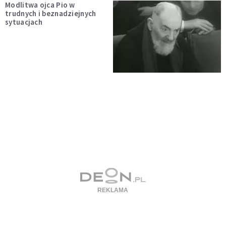
Modlitwa ojca Pio w
trudnych i beznadziejnych
sytuacjach