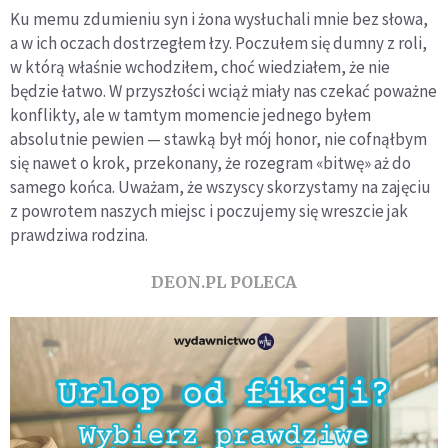
Ku memu zdumieniu syn i żona wysłuchali mnie bez słowa,
a w ich oczach dostrzegłem łzy. Poczułem się dumny z roli,
w którą właśnie wchodziłem, choć wiedziałem, że nie
będzie łatwo. W przyszłości wciąż miały nas czekać poważne
konflikty, ale w tamtym mo­mencie jednego byłem
absolutnie pewien — stawką był mój honor, nie cofnąłbym
się nawet o krok, przekonany, że rozegram «bitwę» aż do
samego końca. Uważam, że wszyscy skorzystamy na zajęciu
z powrotem naszych miejsc i poczujemy się wreszcie jak
prawdziwa rodzina.
DEON.PL POLECA