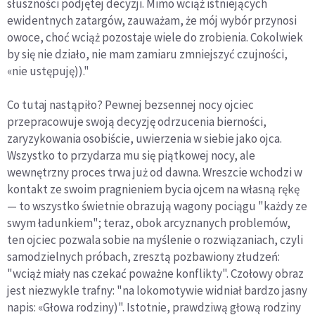
słuszności podjętej decyzji. Mimo wciąż istniejących
ewidentnych zatargów, zauważam, że mój wybór przy­nosi
owoce, choć wciąż pozostaje wiele do zrobienia. Cokolwiek
by się nie działo, nie mam zamiaru zmniej­szyć czujności,
«nie ustępuję))."
Co tutaj nastąpiło? Pewnej bezsennej nocy ojciec
przepracowuje swoją decyzję odrzucenia bierności,
zaryzykowania osobiście, uwierzenia w siebie jako ojca.
Wszystko to przydarza mu się piątkowej nocy, ale
wewnętrzny proces trwa już od dawna. Wreszcie wchodzi w
kontakt ze swoim pragnieniem bycia ojcem na własną rękę
— to wszystko świetnie obrazują wa­gony pociągu "każdy ze
swym ładunkiem"; teraz, obok arcyznanych problemów,
ten ojciec pozwala sobie na myślenie o rozwiązaniach, czyli
samodzielnych pró­bach, zresztą pozbawiony złudzeń:
"wciąż miały nas czekać poważne konflikty". Czołowy obraz
jest nie­zwykle trafny: "na lokomotywie widniał bardzo jasny
napis: «Głowa rodziny)". Istotnie, prawdziwą głową rodziny