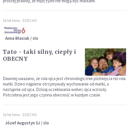
prostej prawdy, że mężczyźni nie mogą być matkami.
16 lat temu
DZIECKO
Anna Błasiak / slo
Tato - taki silny, ciepły i
OBECNY
Dawniej uważano, że rola ojca jest chronologicznie późniejsza niż rola
matki. Dzieci najpierw otrzymywały wychowanie od matki, a
następnie od ojca. Dzisiaj oczekiwania wobec ojca wzrosły.
Potrzebna jest jego czynna obecność w każdym czasie.
16 lat temu
DZIECKO
Józef Augustyn SJ / slo