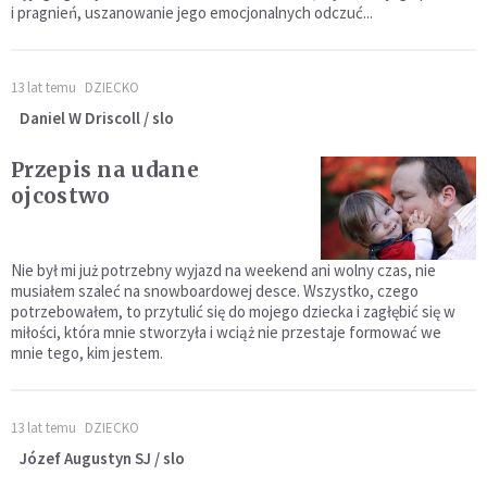
i pragnień, uszanowanie jego emocjonalnych odczuć...
13 lat temu
DZIECKO
Daniel W Driscoll / slo
Przepis na udane
ojcostwo
Nie był mi już potrzebny wyjazd na weekend ani wolny czas, nie
musiałem szaleć na snowboardowej desce. Wszystko, czego
potrzebowałem, to przytulić się do mojego dziecka i zagłębić się w
miłości, która mnie stworzyła i wciąż nie przestaje formować we
mnie tego, kim jestem.
13 lat temu
DZIECKO
Józef Augustyn SJ / slo