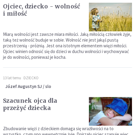
Ojciec, dziecko - wolność
i miłość
Miarą wolności jest zawsze miara miłości. Jaką miłością człowiek żyje,
taką też wolność buduje w sobie. Wolność nie jest jakąś pustą
przestrzenią - próżnią. Jest ona istotnym elementem więzi miłości.
Ojciec winien odnosić się do dzieci w duchu wolności i wychowywać
je do wolności, ponieważ je kocha.
13 lat temu
DZIECKO
Józef Augustyn SJ / slo
Szacunek ojca dla
przeżyć dziecka
Zbudowanie więzi z dzieckiem domaga się wrażliwości na to
wszystko, czym ono wewnętrznie żyje. Dojrzały ojciec szanuje więc