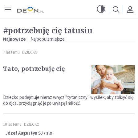
Przejdź do menu głównego
Przejdź do treści
#potrzebuję cię tatusiu
Najnowsze
Najpopularniejsze
7 lat temu
DZIECKO
Tato, potrzebuję cię
Dziecko podejmuje nieraz wręcz "tytaniczny" wysiłek, aby zbliżyć się
do ojca, przyciągnąć jego uwagę i miłość.
10 lat temu
DZIECKO
Józef Augustyn SJ / slo