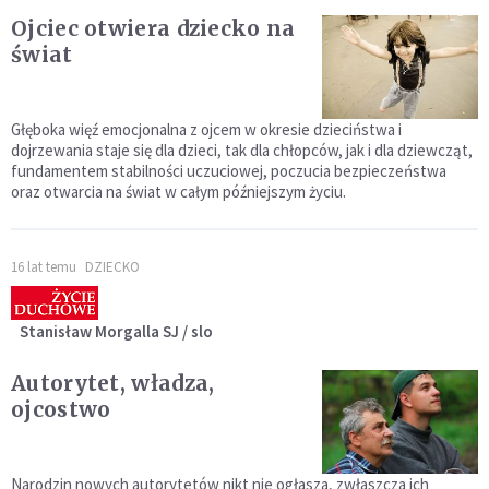
Ojciec otwiera dziecko na
świat
Głęboka więź emocjonalna z ojcem w okresie dzieciństwa i
dojrzewania staje się dla dzieci, tak dla chłopców, jak i dla dziewcząt,
fundamentem stabilności uczuciowej, poczucia bezpieczeństwa
oraz otwarcia na świat w całym późniejszym życiu.
16 lat temu
DZIECKO
Stanisław Morgalla SJ / slo
Autorytet, władza,
ojcostwo
Narodzin nowych autorytetów nikt nie ogłasza, zwłaszcza ich