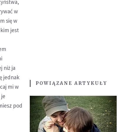
zyństwa,
grywać w
am się w
akim jest
tem
mi
 niż ja
ę jednak
POWIĄZANE ARTYKUŁY
ecaj mi w
 je
umiesz pod