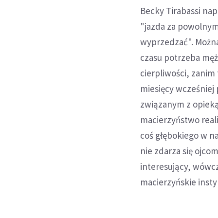
Becky Tirabassi napi
"jazda za powolnym 
wyprzedzać". Można
czasu potrzeba mężo
cierpliwości, zanim
miesięcy wcześniej 
związanym z opieką 
macierzyństwo reali
coś głębokiego w na
nie zdarza się ojcom
interesujący, wówc
macierzyńskie insty