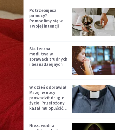
Potrzebujesz
pomocy?
Pomodlimy się w
Twojej intencji
Skuteczna
modlitwa w
sprawach trudnych
i beznadziejnych
W dzień odprawiał
Mszę, w nocy
prowadził drugie
życie. Przełożony
kazał mu opuścić
zakon
Niezawodna