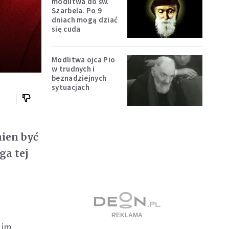
modlitwa do św.
Szarbela. Po 9
dniach mogą dziać
się cuda
Modlitwa ojca Pio
w trudnych i
beznadziejnych
sytuacjach
nien być
ga tej
 im