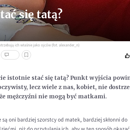
tać się tatą?
rzebują ich właśnie jako ojców (fot. alexander_n)
ie istotnie stać się tatą? Punkt wyjścia powi
czywisty, lecz wiele z nas, kobiet, nie dostrze
 że mężczyźni nie mogą być matkami.
 są oni bardziej szorstcy od matek, bardziej skłonni do
ziećmi, niż do przytulania ich, aby w ten sposób okazać