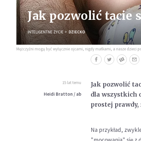
Jak pozwolić tacie s
INTELIGENTNE ŻYCIE
DZIECKO
Mężczyźni mogą być wyłącznie ojcami, nigdy matkami, a nasze dzieci pot
15 lat temu
Jak pozwolić tac
dla wszystkich o
Heidi Bratton / ab
prostej prawdy,
Na przykład, zwykle
"mocowania" się z d