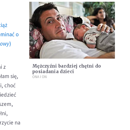
ciąż
ominać o
howy
)
i z
Mężczyźni bardziej chętni do
posiadania dzieci
łam się,
ONA I ON
i, choć
iedzieć
wszem,
łni,
rzycie na