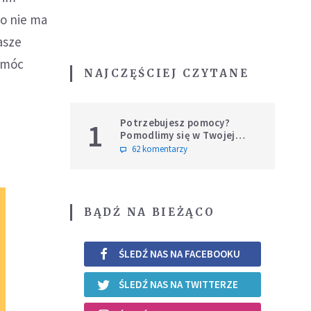
to nie ma
asze
pomóc
NAJCZĘŚCIEJ CZYTANE
Potrzebujesz pomocy?
1
Pomodlimy się w Twojej
intencji
62 komentarzy
BĄDŹ NA BIEŻĄCO
ŚLEDŹ NAS NA FACEBOOKU
ŚLEDŹ NAS NA TWITTERZE