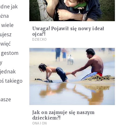
udne jak
ożna
 wiele
Uwaga! Pojawił się nowy ideał
ujesz
ojca?!
DZIECKO
ewięć
m gestom
y
 jednak
oś takiego
nasze
Jak on zajmuje się naszym
dzieckiem?!
ONA I ON