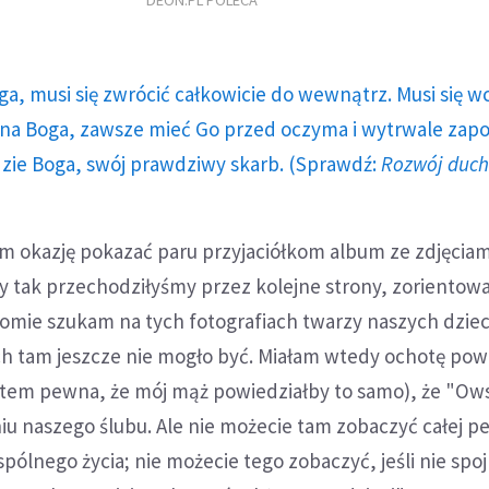
DEON.PL POLECA
ga, musi się zwrócić całkowicie do wewnątrz. Musi się w
a Boga, zawsze mieć Go przed oczyma i wytrwale zap
dzie Boga, swój prawdziwy skarb. (Sprawdź:
Rozwój duc
am okazję pokazać paru przyjaciółkom album ze zdjęciam
y tak przechodziłyśmy przez kolejne strony, zorientowa
omie szukam na tych fotografiach twarzy naszych dziec
ch tam jeszcze nie mogło być. Miałam wtedy ochotę pow
estem pewna, że mój mąż powiedziałby to samo), że "O
niu naszego ślubu. Ale nie możecie tam zobaczyć całej pe
lnego życia; nie możecie tego zobaczyć, jeśli nie spoj