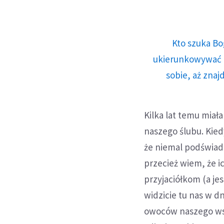
Kto szuka Bo
ukierunkowywać n
sobie, aż znaj
Kilka lat temu miał
naszego ślubu. Kied
że niemal podświad
przecież wiem, że i
przyjaciółkom (a j
widzicie tu nas w d
owoców naszego wspó