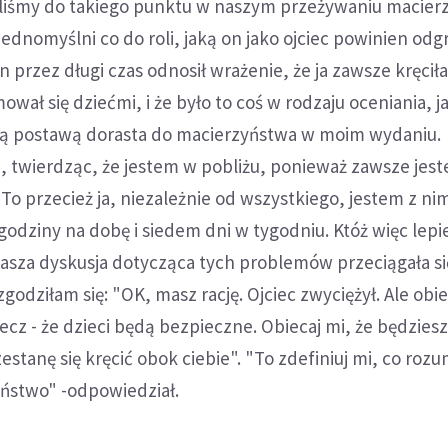
iśmy do takiego punktu w naszym przeżywaniu macier
ednomyślni co do roli, jaką on jako ojciec powinien od
n przez długi czas odnosił wrażenie, że ja zawsze kręcił
ował się dziećmi, i że było to coś w rodzaju oceniania, j
ją postawą dorasta do macierzyństwa w moim wydaniu.
 twierdząc, że jestem w pobliżu, ponieważ zawsze jes
o przecież ja, niezależnie od wszystkiego, jestem z ni
odziny na dobę i siedem dni w tygodniu. Któż więc lepiej
za dyskusja dotycząca tych problemów przeciągała si
zgodziłam się: "OK, masz rację. Ojciec zwyciężył. Ale obi
ecz - że dzieci będą bezpieczne. Obiecaj mi, że będziesz
estanę się kręcić obok ciebie". "To zdefiniuj mi, co roz
ństwo" -odpowiedział.