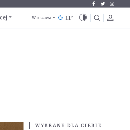
11
°
cej
Warszawa
WYBRANE DLA CIEBIE