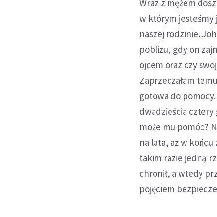
Wraz z mężem doszl
w którym jesteśmy j
naszej rodzinie. Joh
pobliżu, gdy on zajm
ojcem oraz czy swo
Zaprzeczałam temu,
gotowa do pomocy. T
dwadzieścia cztery g
może mu pomóc? Nas
na lata, aż w końcu 
takim razie jedną rz
chronił, a wtedy prz
pojęciem bezpiecze