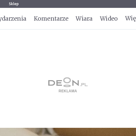
g
Sklep
Wię
darzenia
Komentarze
Wiara
Wideo