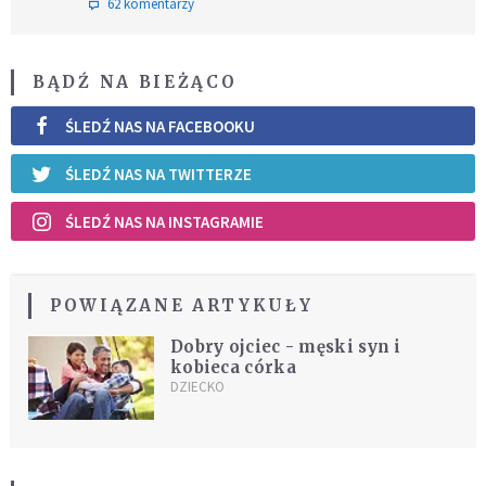
62 komentarzy
BĄDŹ NA BIEŻĄCO
ŚLEDŹ NAS NA FACEBOOKU
ŚLEDŹ NAS NA TWITTERZE
ŚLEDŹ NAS NA INSTAGRAMIE
POWIĄZANE ARTYKUŁY
Dobry ojciec - męski syn i
kobieca córka
DZIECKO