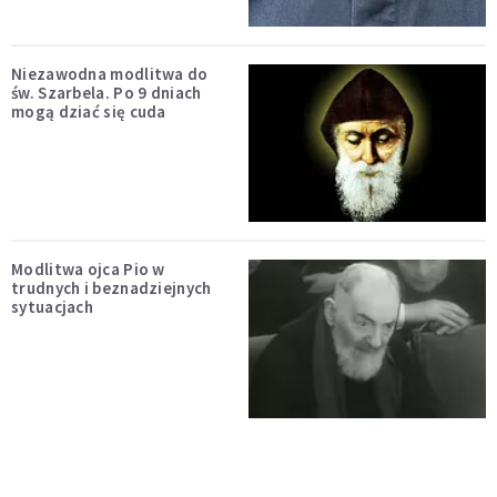
Niezawodna modlitwa do
św. Szarbela. Po 9 dniach
mogą dziać się cuda
Modlitwa ojca Pio w
trudnych i beznadziejnych
sytuacjach