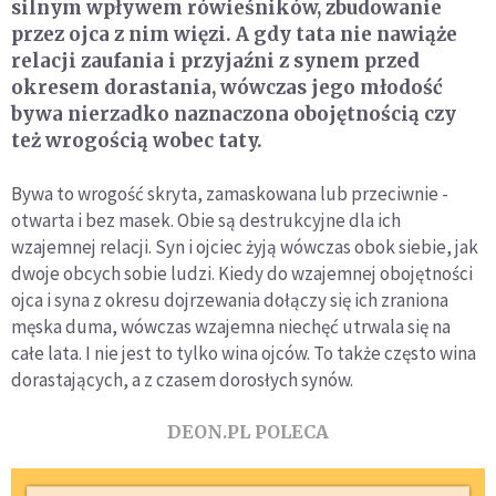
silnym wpływem rówieśników, zbudowanie
przez ojca z nim więzi. A gdy tata nie nawiąże
relacji zaufania i przyjaźni z synem przed
okresem dorastania, wówczas jego młodość
bywa nierzadko naznaczona obojętnością czy
też wrogością wobec taty.
Bywa to wrogość skryta, zamaskowana lub przeciwnie -
otwarta i bez masek. Obie są destrukcyjne dla ich
wzajemnej relacji. Syn i ojciec żyją wówczas obok siebie, jak
dwoje obcych sobie ludzi. Kiedy do wzajemnej obojętności
ojca i syna z okresu dojrzewania dołączy się ich zraniona
męska duma, wówczas wzajemna niechęć utrwala się na
całe lata. I nie jest to tylko wina ojców. To także często wina
dorastających, a z czasem dorosłych synów.
DEON.PL POLECA