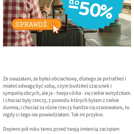
Że uważałam, że byłeś obciachowy, dlatego że potrafiłeś i
miałeś odwagę być sobą, czym budziłeś szacunek i
sympatię obcych, ale ja - twoja córka - się ciebie wstydziłam.
I chociaż były rzeczy, z powodu których byłam z ciebie
dumna, i chociaż za różne rzeczy bardzo cię szanowałam, to
nigdy ci tego nie powiedziałam. Tak mi przykro.
Dopiero pół roku temu przed twoją śmiercią zaczęłam