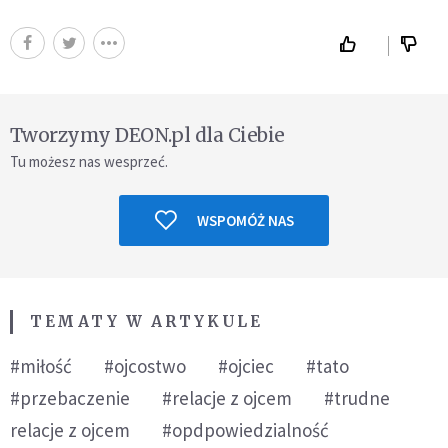
Tworzymy DEON.pl dla Ciebie
Tu możesz nas wesprzeć.
WSPOMÓŻ NAS
TEMATY W ARTYKULE
#miłość
#ojcostwo
#ojciec
#tato
#przebaczenie
#relacje z ojcem
#trudne
relacje z ojcem
#opdpowiedzialność