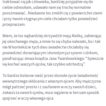
traktować cię jak człowieka, bardziej przyjaźnie się do
ciebie odnosiłam, udawało nam się trochę normalnie
porozmawiać... Niedawno los zmiótł cię z powierzchni ziemi
i przy twoim stygnącym ciele chciałam tylko powiedzieć:
przepraszam.
Wiem, że los najbardziej skrzywdził moją Matkę, zabierając
jej ukochanego męża, a mnie to się chyba należało, bo i tak
nie W kontekście tych dwu świadectw chciałoby się
powiedzieć dorastającym i dorosłym już synom i córkom,
parafrazując słowa księdza Jana Twardowskiego: "Spieszcie
się kochać waszych ojców, tak szybko odchodzą".
To bardzo bolesne nieść przez dorosłe życie świadomość
wewnętrznego skłócenia z własnym ojcem. Aby mężczyzna
mógł patrzeć prosto i z zaufaniem w oczy swoich dzieci,
zwłaszcza swoich synów, musi najpierw w ten sam sposób
spojrzeć w oczy własnego ojca.