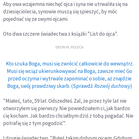
Aby owa wzajemna niechęć ojca i syna nie utrwaliła się na
dziesięciolecia, synowie muszą się spieszyć, by móc
pojednać się ze swymi ojcami.
Oto dwa szczere świadectwa z książki "List do ojca".
DEON.PL POLECA
Kto szuka Boga, musi się zwrócić całkowicie do wewnątrz.
Musi się wciąż ukierunkowywać na Boga, zawsze mieć Go
przed oczyma i wytrwale zapominać o sobie, aż znajdzie
Boga, swój prawdziwy skarb. (Sprawdź:
Rozwój duchowy
)
"Miałeś, tato, 59 lat. Odszedłeś. Żal, że przez tyle lat nie
otworzyłem się pierwszy. Nie powiedziałem ci, jak bardzo
cię kocham. Jak bardzo chciałbym dziś z tobą pogadać. Nie
potrafię się z tym pogodzić".
I drugie świadectwo. "Byłeś takim dobrym ojcem. Gdybym