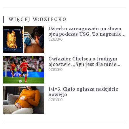
WIĘCEJ W:
DZIECKO
Dziecko zareagowało na słowa
ojca podczas USG. To nagranie
podbija sieć
DZIECKO
Gwiazdor Chelsea o trudnym
ojcostwie. „Syn jest dla mnie
ważniejszy niż sportowe trofea”
DZIECKO
1+1=3. Ciało ogłasza nadejście
nowego
DZIECKO