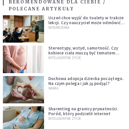
REKOMENDOWANE DLA CIEBIE /
POLECANE ARTYKUŁY
Uczeń chce wyjść do toalety w trakcie
lekcji. Czy nauczyciel może odmówić?
Jest jasne stanowisko
WYDARZENIA
Stereotypy, wstyd, samotność. Czy
kobiece ciała muszą być tematem
tabu?
INTELIGENTNE ŻYCIE
Duchowa adopcja dziecka poczętego.
Na czym polega i jak ją podjąć?
WIARA
Sharenting na granicy prywatności.
Poród, który podzielił internet
INTELIGENTNE ŻYCIE