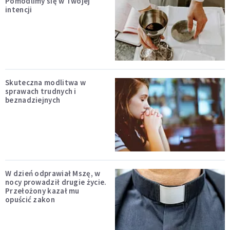
Pomodlimy się w Twojej
intencji
Skuteczna modlitwa w
sprawach trudnych i
beznadziejnych
W dzień odprawiał Mszę, w
nocy prowadził drugie życie.
Przełożony kazał mu
opuścić zakon