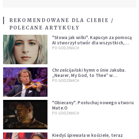
REKOMENDOWANE DLA CIEBIE /
POLECANE ARTYKUŁY
"Słowa jak wilki". Kapucyn za pomocą
AI stworzył utwór dla wszystkich,
którzy doświadczają hejtu
PO GODZINACH
Chrześcijański hymn o śnie Jakuba.
„Nearer, My God, to Thee” w
wykonaniu André Rieu [WIDEO]
PO GODZINACH
"Obiecany". Posłuchaj nowego utworu
Mate.O
PO GODZINACH
Kiedyś śpiewała w kościele, teraz