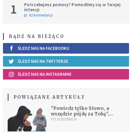
1
Potrzebujesz pomocy? Pomodlimy się w Twojej
intencji
62 komentarzy
BĄDŹ NA BIEŻĄCO
ŚLEDŹ NAS NA FACEBOOKU
ŚLEDŹ NAS NA TWITTERZE
ŚLEDŹ NAS NA INSTAGRAMIE
POWIĄZANE ARTYKUŁY
"Powiedz tylko Słowo, a
wszędzie pójdę za Tobą".
Posłuchaj utworu, który jest
PO GODZINACH
jak rekolekcje