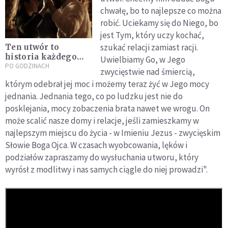
chwałę, bo to najlepsze co można
robić. Uciekamy się do Niego, bo
jest Tym, który uczy kochać,
szukać relacji zamiast racji.
Ten utwór to
historia każdego
Uwielbiamy Go, w Jego
człowieka. Wszyscy
PO GODZINACH
zwycięstwie nad śmiercią,
jesteśmy jego
którym odebrał jej moc i możemy teraz żyć w Jego mocy
głównymi
jednania. Jednania tego, co po ludzku jest nie do
bohaterami
posklejania, mocy zobaczenia brata nawet we wrogu. On
może scalić nasze domy i relacje, jeśli zamieszkamy w
najlepszym miejscu do życia - w Imieniu Jezus - zwycięskim
Słowie Boga Ojca. W czasach wyobcowania, lęków i
podziałów zapraszamy do wysłuchania utworu, który
wyrósł z modlitwy i nas samych ciągle do niej prowadzi".