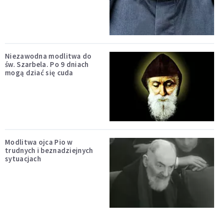
Niezawodna modlitwa do
św. Szarbela. Po 9 dniach
mogą dziać się cuda
Modlitwa ojca Pio w
trudnych i beznadziejnych
sytuacjach