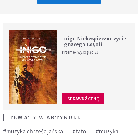
Iñigo Niebezpieczne życie
Ignacego Loyoli
Przemek Wysogląd SJ
SPRAWDŹ CENĘ
TEMATY W ARTYKULE
#muzyka chrześcijańska
#tato
#muzyka