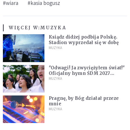
#wiara
#kasia bogusz
WIĘCEJ W:
MUZYKA
Ksiądz didżej podbija Polskę.
Stadion wyprzedał się w dobę
MUZYKA
"Odwagi! Ja zwyciężyłem świat!"
Oficjalny hymn ŚDM 2027
zaprezentowany
MUZYKA
Pragnę, by Bóg działał przeze
mnie
MUZYKA