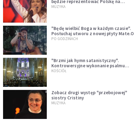
będzie reprezentować Polskę na
Eurowizji. Zobaczcie jej występ
MUZYKA
"Będę wielbić Boga w każdym czasie".
Posłuchaj utworu z nowej płyty Mate.O
PO GODZINACH
"Brzmi jak hymn satanistyczny".
Kontrowersyjne wykonanie psalmu
podczas mszy w Kolonii rozsierdziło
KOŚCIÓŁ
internautów
Zobacz drugi występ "przebojowej"
siostry Cristiny
MUZYKA