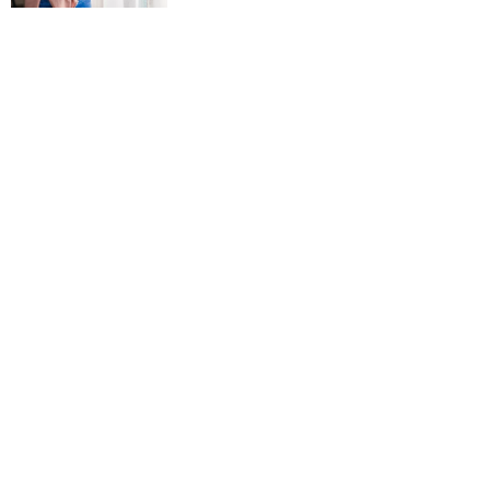
Duchowa adopcja dziecka poczętego.
Na czym polega i jak ją podjąć?
WIARA
Sharenting na granicy prywatności.
Poród, który podzielił internet
INTELIGENTNE ŻYCIE
Wcześniaki karmione piersią lepiej się
uczą
INTELIGENTNE ŻYCIE
Tato, odrabiaj ze mną lekcje
DZIECKO