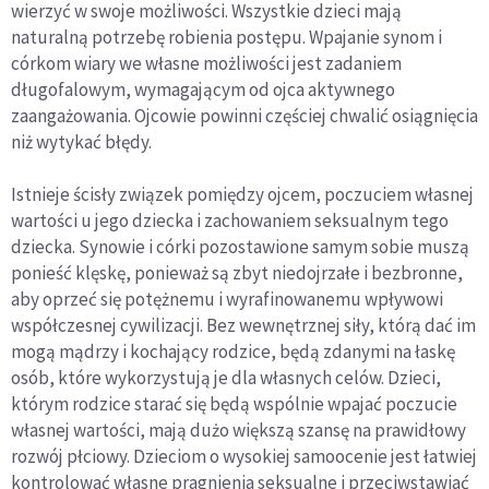
wierzyć w swoje możliwości. Wszystkie dzieci mają
naturalną potrzebę robienia postępu. Wpajanie synom i
córkom wiary we własne możliwości jest zadaniem
długofalowym, wymagającym od ojca aktywnego
zaangażowania. Ojcowie powinni częściej chwalić osiągnięcia
niż wytykać błędy.
Istnieje ścisły związek pomiędzy ojcem, poczuciem własnej
wartości u jego dziecka i zachowaniem seksualnym tego
dziecka. Synowie i córki pozostawione samym sobie muszą
ponieść klęskę, ponieważ są zbyt niedojrzałe i bezbronne,
aby oprzeć się potężnemu i wyrafinowanemu wpływowi
współczesnej cywilizacji. Bez wewnętrznej siły, którą dać im
mogą mądrzy i kochający rodzice, będą zdanymi na łaskę
osób, które wykorzystują je dla własnych celów. Dzieci,
którym rodzice starać się będą wspólnie wpajać poczucie
własnej wartości, mają dużo większą szansę na prawidłowy
rozwój płciowy. Dzieciom o wysokiej samoocenie jest łatwiej
kontrolować własne pragnienia seksualne i przeciwstawiać