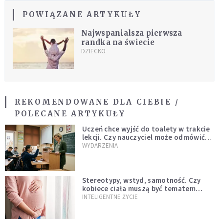
POWIĄZANE ARTYKUŁY
Najwspanialsza pierwsza
randka na świecie
DZIECKO
REKOMENDOWANE DLA CIEBIE /
POLECANE ARTYKUŁY
Uczeń chce wyjść do toalety w trakcie
lekcji. Czy nauczyciel może odmówić?
Jest jasne stanowisko
WYDARZENIA
Stereotypy, wstyd, samotność. Czy
kobiece ciała muszą być tematem
tabu?
INTELIGENTNE ŻYCIE