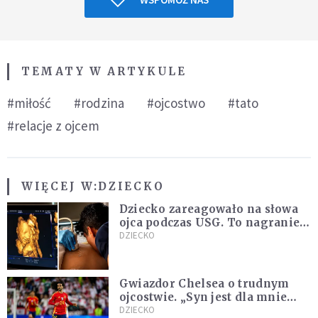
TEMATY W ARTYKULE
#miłość
#rodzina
#ojcostwo
#tato
#relacje z ojcem
WIĘCEJ W:
DZIECKO
Dziecko zareagowało na słowa
ojca podczas USG. To nagranie
podbija sieć
DZIECKO
Gwiazdor Chelsea o trudnym
ojcostwie. „Syn jest dla mnie
ważniejszy niż sportowe trofea”
DZIECKO