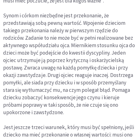
musi mieć poczucie, że jest dla kogoś ważne".
Synom i córkom niezbędne jest przekonanie, że
przedstawiają sobą pewną wartość. Wpojenie dzieciom
takiego przekonania należy w pierwszym rzędzie do
rodziców. Zadanie to nie może być w pełni realizowane bez
aktywnego współudziału ojca. Miernikiem stosunku ojca do
dzieci może być podejście do kwestii dyscypliny. Jeden
ojciec utrzymuje ją poprzez krytyczną i oskarżycielską
postawę. Zwraca uwagę na każdą pomyłkę dziecka i przy
okazji zawstydza je. Drugi ojciec reaguje inaczej. Dostrzega
pomyłki, ale siada przy dziecku i w sposób przemyślany
stara się wytłumaczyć mu, na czym polegał błąd. Pomaga
dziecku zobaczyć konsekwencje jego czynu i kieruje
próbami poprawy w taki sposób, że nie czuje się ono
upokorzone i zawstydzone.
Jest jeszcze trzeci warunek, który musi być spełniony, jeśli
dziecko ma mieć przekonanie o własnej wartości: musi ono