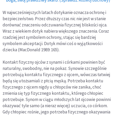
Boga, swój prawdziwy skarb. (Sprawdź:
Rozwój duchowy
)
W najwcześniejszych latach dotykanie oznacza ochronę i
bezpieczeństwo. Przez dłuższy czas nic nie jest w stanie
dorównać znaczeniu odczuwania fizycznej bliskości ojca.
Wraz z wiekiem dotyk nabiera większego znaczenia. Coraz
rzadziej jest symbolem ochrony, stając się bardziej
symbolem akceptacji. Dotyk mówi coś o wyjątkowości
dziecka (MacDonald 1989: 165).
Kontakt fizyczny ojców z synami i córkami powinien być
naturalny, swobodny, nie na pokaz. Synowie szczególnie
potrzebują kontaktu fizycznego z ojcem, wówczas łatwiej
będą się utożsamiali z płcią męską. Potrzeba kontaktu
fizycznego z ojcem nigdy u chłopców nie zanika, choć
zmienia się typ fizycznego kontaktu, którego chłopiec
potrzebuje. Synom w ciągu młodszych lat ojcowie powinni
okazywać tyle samo (a nieraz więcej) uczucia, co córkom.
Gdy chłopiec rośnie, jego potrzeba fizycznego okazywania