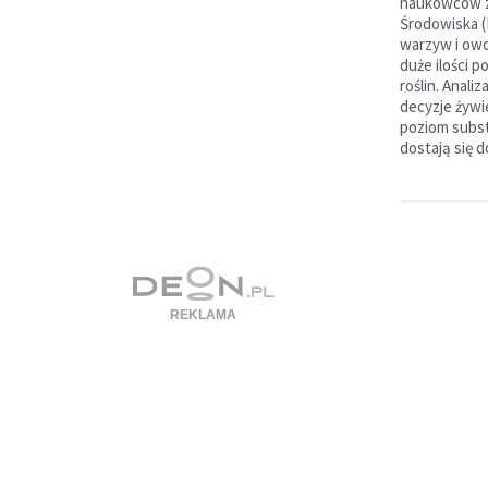
naukowców z
Środowiska (
warzyw i ow
duże ilości 
roślin. Anali
decyzje żyw
poziom subst
dostają się 