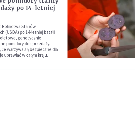
we pomidory trafiły
edaży po 14-letniej
 Rolnictwa Stanów
h (USDA) po 14-letniej batalii
fioletowe, genetycznie
ne pomidory do sprzedaży.
 że warzywa są bezpieczne dla
 je uprawiać w całym kraju.