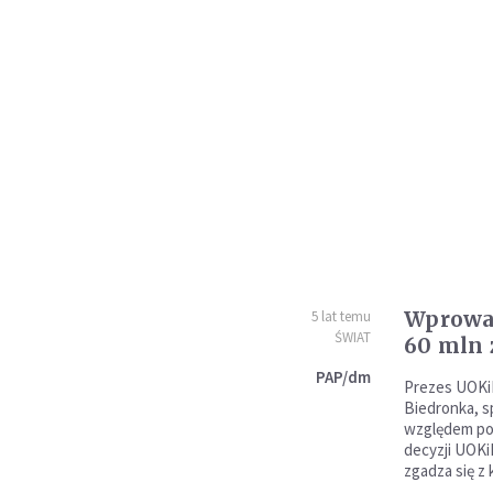
Wprowad
5 lat temu
ŚWIAT
60 mln 
PAP/dm
Prezes UOKiK
Biedronka, s
względem po
decyzji UOKiK
zgadza się z 