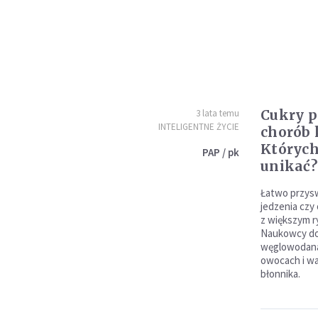
Cukry p
3 lata temu
INTELIGENTNE ŻYCIE
chorób 
Któryc
PAP / pk
unikać?
Łatwo przysw
jedzenia czy
z większym r
Naukowcy dor
węglowodana
owocach i wa
błonnika.