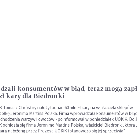
zali konsumentów w błąd, teraz mogą zapł
zł kary dla Biedronki
 Tomasz Chróstny nałożył ponad 60 mln zł kary na właściciela sklepów
półkę Jeronimo Martins Polska. Firma wprowadzała konsumentów w błą
chodzenia warzyw i owoców - poinformował w poniedziałek UOKiK. Do 
 odniosła się firma Jeronimo Martins Polska, właściciel Biedronki, która 
karą nałożoną przez Prezesa UOKiK i stanowczo się jej sprzeciwia”.