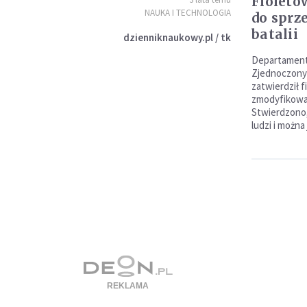
Fioleto
NAUKA I TECHNOLOGIA
do sprz
batalii
dzienniknaukowy.pl / tk
Departament
Zjednoczonyc
zatwierdził 
zmodyfikowa
Stwierdzono,
ludzi i można