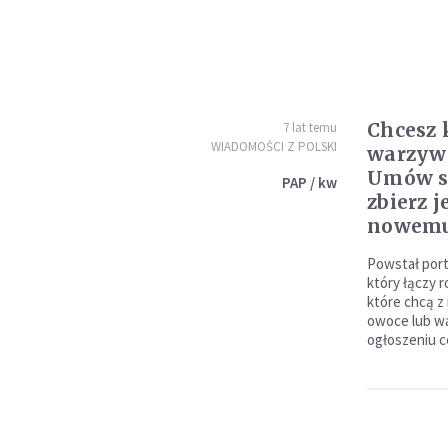
Chcesz 
7 lat temu
WIADOMOŚCI Z POLSKI
warzywa
Umów si
PAP / kw
zbierz 
nowemu
Powstał port
który łączy 
które chcą z 
owoce lub w
ogłoszeniu c