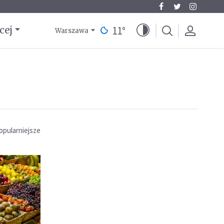
11
°
cej
Warszawa
opularniejsze