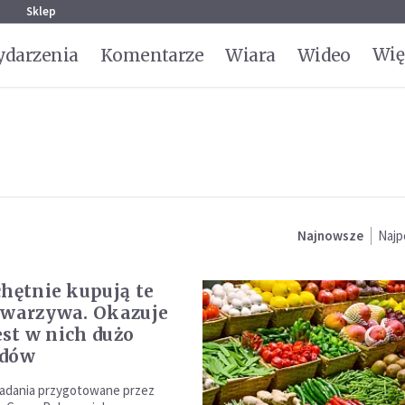
g
Sklep
Wię
darzenia
Komentarze
Wiara
Wideo
Najnowsze
Najp
chętnie kupują te
 warzywa. Okazuje
jest w nich dużo
ydów
adania przygotowane przez