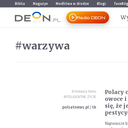
Przejdź do menu głównego
Przejdź do treści
Biblia
Magazyn
Modlitwa w drodze
Blogi
faceBó
Wy
Radio DEON
#warzywa
Polacy 
8 miesięcy temu
INTELIGENTNE ŻYCIE
owoce i
się, że 
polsatnews.pl / tk
pestyc
Najnowsze b