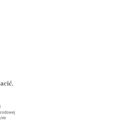
acić.
d
środowej
„nie