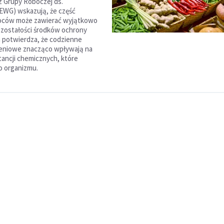
 Grupy Roboczej ds.
EWG) wskazują, że część
oców może zawierać wyjątkowo
pozostałości środków ochrony
za potwierdza, że codzienne
ieniowe znacząco wpływają na
ancji chemicznych, które
do organizmu.