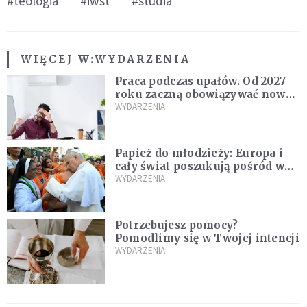
#teologia
#iwst
#studia
WIĘCEJ W:
WYDARZENIA
Praca podczas upałów. Od 2027
roku zaczną obowiązywać nowe
przepisy
WYDARZENIA
Papież do młodzieży: Europa i
cały świat poszukują pośród was
nowych świętych
WYDARZENIA
Potrzebujesz pomocy?
Pomodlimy się w Twojej intencji
WYDARZENIA