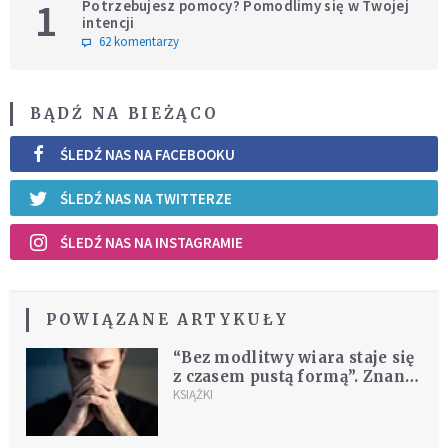
1
Potrzebujesz pomocy? Pomodlimy się w Twojej
intencji
62 komentarzy
BĄDŹ NA BIEŻĄCO
ŚLEDŹ NAS NA FACEBOOKU
ŚLEDŹ NAS NA TWITTERZE
ŚLEDŹ NAS NA INSTAGRAMIE
POWIĄZANE ARTYKUŁY
“Bez modlitwy wiara staje się
z czasem pustą formą”. Znany
teolog o istocie liturgii
KSIĄŻKI