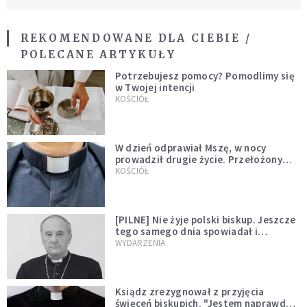
REKOMENDOWANE DLA CIEBIE /
POLECANE ARTYKUŁY
Potrzebujesz pomocy? Pomodlimy się
w Twojej intencji
KOŚCIÓŁ
W dzień odprawiał Mszę, w nocy
prowadził drugie życie. Przełożony
kazał mu opuścić zakon
KOŚCIÓŁ
[PILNE] Nie żyje polski biskup. Jeszcze
tego samego dnia spowiadał i
sprawował Mszę świętą
WYDARZENIA
Ksiądz zrezygnował z przyjęcia
święceń biskupich. "Jestem naprawdę