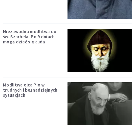
Niezawodna modlitwa do
św. Szarbela. Po 9 dniach
mogą dziać się cuda
Modlitwa ojca Pio w
trudnych i beznadziejnych
sytuacjach