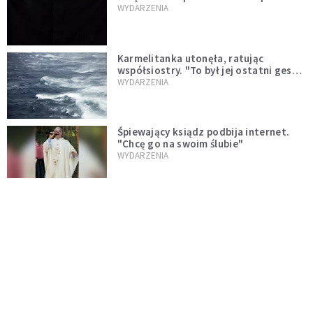
niegodny"
WYDARZENIA
Karmelitanka utonęła, ratując
współsiostry. "To był jej ostatni gest
miłości"
WYDARZENIA
Śpiewający ksiądz podbija internet.
"Chcę go na swoim ślubie"
WYDARZENIA
[PILNE] Zmiany w archidiecezji
warszawskiej. Abp Adrian Galbas
wręczył dekrety nowym proboszczom
KOŚCIÓŁ
[PILNE] Podjęto kroki ws. księdza
Sawielewicza. Nie zobaczymy go w
mediach
WYDARZENIA