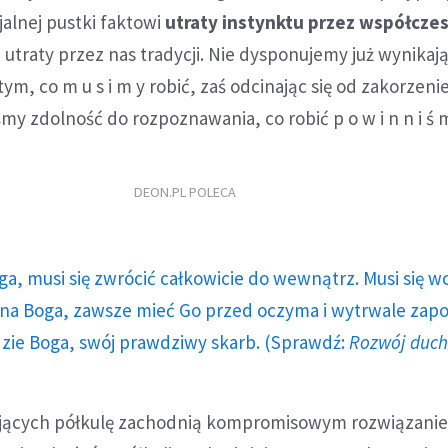
alnej pustki faktowi
utraty instynktu przez współcze
 utraty przez nas tradycji. Nie dysponujemy już wynikaj
ym, co m u s i m y robić, zaś odcinając się od zakorzeni
iśmy zdolność do rozpoznawania, co robić p o w i n n i ś m
DEON.PL POLECA
ga, musi się zwrócić całkowicie do wewnątrz. Musi się w
a Boga, zawsze mieć Go przed oczyma i wytrwale zap
dzie Boga, swój prawdziwy skarb. (Sprawdź:
Rozwój duc
ujących półkulę zachodnią kompromisowym rozwiązanie