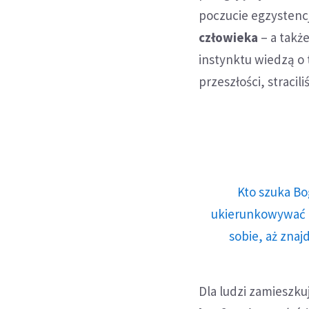
poczucie egzystencj
człowieka
– a także
instynktu wiedzą o t
przeszłości, stracil
Kto szuka Bo
ukierunkowywać n
sobie, aż znaj
Dla ludzi zamieszk