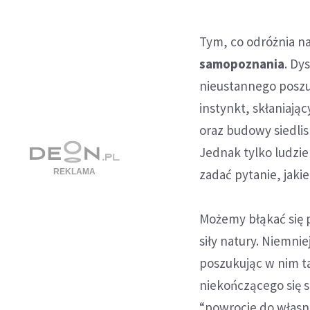
Tym, co odróżnia na
samopoznania
. Dy
nieustannego poszu
instynkt, skłaniają
oraz budowy siedli
Jednak tylko ludzie
zadać pytanie, jaki
Możemy błąkać się p
siły natury. Niemni
poszukując w nim t
niekończącego się s
“powrocie do własn