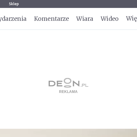
g
Sklep
Wię
darzenia
Komentarze
Wiara
Wideo