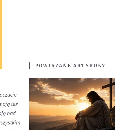
POWIĄZANE ARTYKUŁY
oczucie
 mają też
ają nad
wszystkim