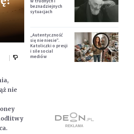
kę?
w trudnych i
beznadziejnych
sytuacjach
„Autentyczność
się nie niesie”.
Katoliczki o presji
i sile social
mediów
ia,
ąż nie
loney
modlitwy
ca.