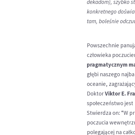
dekadom), szybko sta
konkretnego doświad
tam, boleśnie odczuw
Powszechnie panu
człowieka poczucie
pragmatycznym ma
głębi naszego najb
oceanie, zagrażają
Doktor
Viktor E. Fr
społeczeństwo jest
Stwierdza on: “W pr
poczucia wewnętrzn
polegającej na całk