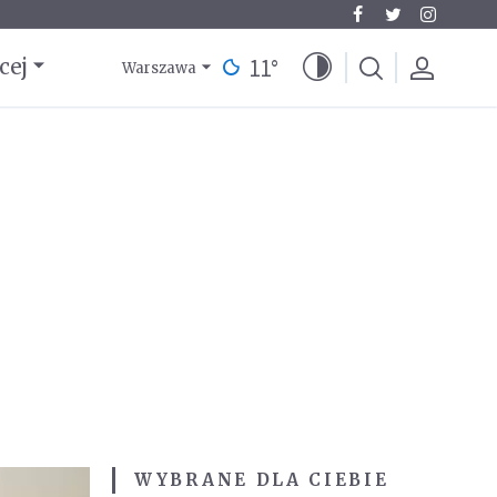
11
°
cej
Warszawa
WYBRANE DLA CIEBIE