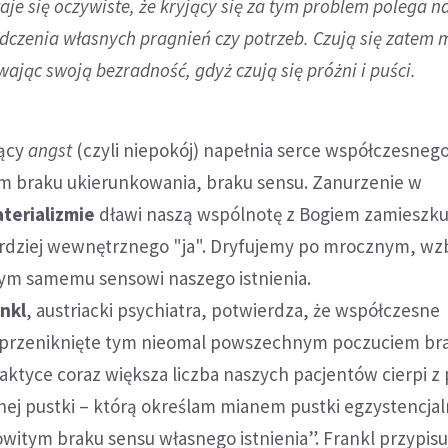
je się oczywiste, że kryjący się za tym problem polega n
czenia własnych pragnień czy potrzeb. Czują się zatem mi
ając swoją bezradność, gdyż czują się próżni i puści.
jący
angst
(czyli niepokój) napełnia serce współczesneg
m braku ukierunkowania, braku sensu. Zanurzenie w
terializmie
dławi naszą wspólnotę z Bogiem zamieszk
ardziej wewnętrznego "ja". Dryfujemy po mrocznym, w
cym samemu sensowi naszego istnienia.
ankl
, austriacki psychiatra, potwierdza, że współczesne
 przeniknięte tym nieomal powszechnym poczuciem bra
aktyce coraz większa liczba naszych pacjentów cierpi 
ej pustki – którą określam mianem pustki egzystencjal
owitym braku sensu własnego istnienia”. Frankl przypisu