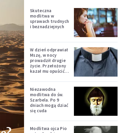
Skuteczna
modlitwa w
sprawach trudnych
i beznadziejnych
W dzień odprawiał
Mszę, w nocy
prowadził drugie
życie. Przełożony
kazał mu opuścić
zakon
Niezawodna
modlitwa do św.
Szarbela. Po 9
dniach mogą dziać
się cuda
Modlitwa ojca Pio