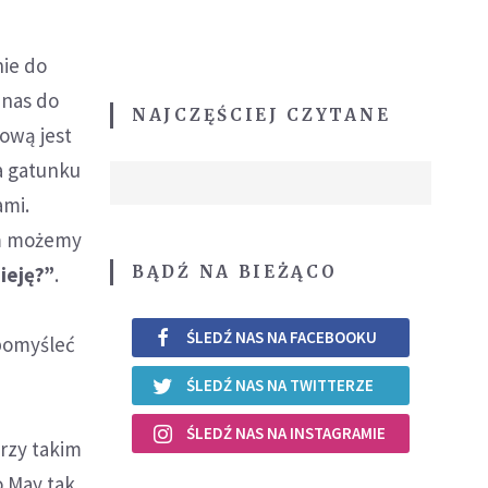
nie do
 nas do
NAJCZĘŚCIEJ CZYTANE
ową jest
ia gatunku
ami.
rym możemy
BĄDŹ NA BIEŻĄCO
ieję?”
.
ŚLEDŹ NAS NA FACEBOOKU
 pomyśleć
ŚLEDŹ NAS NA TWITTERZE
ŚLEDŹ NAS NA INSTAGRAMIE
przy takim
o May tak