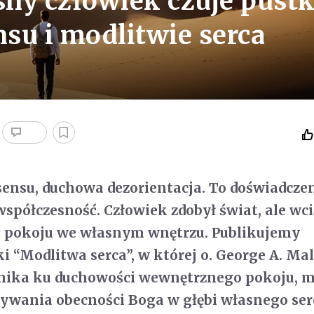
ny człowiek czuje pust
su i modlitwie serca
sensu, duchowa dezorientacja. To doświadczen
współczesność. Człowiek zdobył świat, ale wci
źć pokoju we własnym wnętrzu. Publikujemy
i “Modlitwa serca”, w której o. George A. Ma
lnika ku duchowości wewnętrznego pokoju, 
rywania obecności Boga w głębi własnego ser