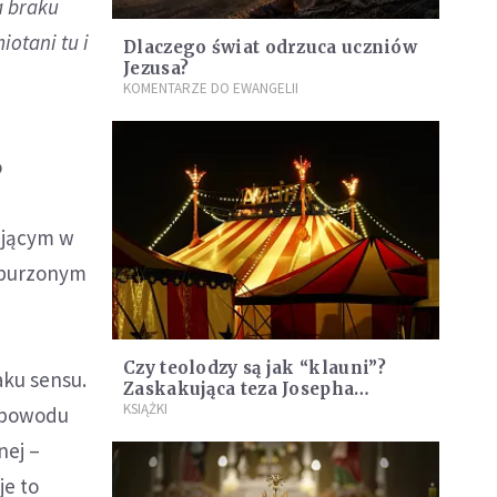
a braku
otani tu i
Dlaczego świat odrzuca uczniów
Jezusa?
KOMENTARZE DO EWANGELII
o
ującym w
zburzonym
Czy teolodzy są jak “klauni”?
ku sensu.
Zaskakująca teza Josepha
Ratzingera
KSIĄŻKI
z powodu
nej –
je to