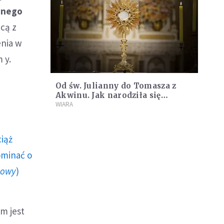
snego
ącą z
enia w
 y.
Od św. Julianny do Tomasza z
Akwinu. Jak narodziła się
uroczystość Bożego Ciała?
WIARA
ciąż
ominać o
howy
)
m jest