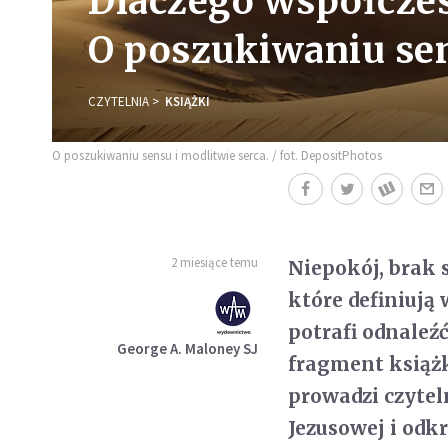
Dlaczego współczes
O poszukiwaniu sen
CZYTELNIA
KSIĄŻKI
O poszukiwaniu sensu i modlitwie serca. / fot. DepositPhotos
2 miesiące temu
Niepokój, brak 
które definiują 
potrafi odnale
George A. Maloney SJ
fragment książk
prowadzi czyte
Jezusowej i odk