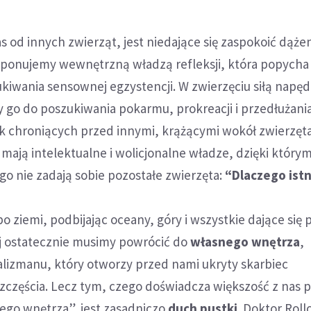
s od innych zwierząt, jest niedające się zaspokoić dąże
sponujemy wewnętrzną władzą refleksji, która popycha
kiwania sensownej egzystencji. W zwierzęciu siłą napęd
cy go do poszukiwania pokarmu, prokreacji i przedłużan
sk chroniących przed innymi, krążącymi wokół zwierzęt
 mają intelektualne i wolicjonalne władze, dzięki któ
ego nie zadają sobie pozostałe zwierzęta:
“Dlaczego istn
o ziemi, podbijając oceany, góry i wszystkie dające się
ej ostatecznie musimy powrócić do
własnego wnętrza
,
alizmanu, który otworzy przed nami ukryty skarbiec
zczęścia. Lecz tym, czego doświadcza większość z nas 
ego wnętrza”, jest zasadniczo
duch pustki
. Doktor Roll