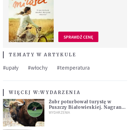
SPRAWDŹ CENĘ
TEMATY W ARTYKULE
#upały
#włochy
#temperatura
WIĘCEJ W:
WYDARZENIA
Żubr poturbował turystę w
Puszczy Białowieskiej. Nagranie
daje do myślenia
WYDARZENIA