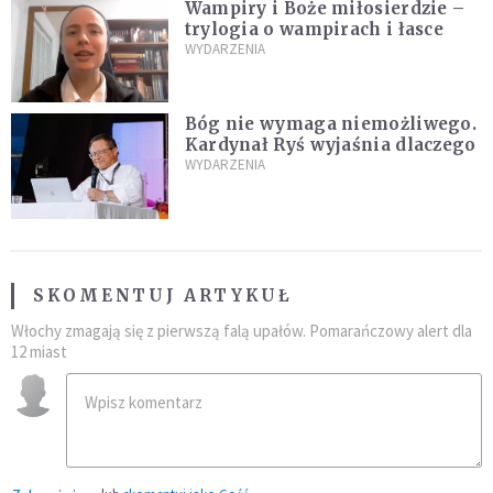
Wampiry i Boże miłosierdzie –
trylogia o wampirach i łasce
WYDARZENIA
Bóg nie wymaga niemożliwego.
Kardynał Ryś wyjaśnia dlaczego
WYDARZENIA
SKOMENTUJ ARTYKUŁ
Włochy zmagają się z pierwszą falą upałów. Pomarańczowy alert dla
12 miast