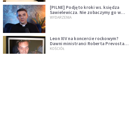
[PILNE] Podjęto kroki ws. księdza
Sawielewicza. Nie zobaczymy go w
mediach
WYDARZENIA
Leon XIV na koncercie rockowym?
Dawni ministranci Roberta Prevosta
wspominają młodość przyszłego
KOŚCIÓŁ
papieża