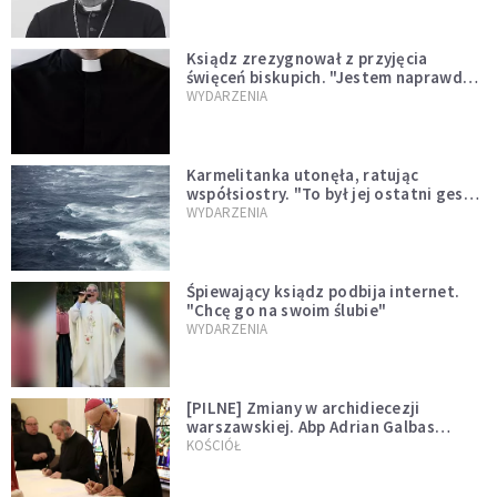
Ksiądz zrezygnował z przyjęcia
święceń biskupich. "Jestem naprawdę
niegodny"
WYDARZENIA
Karmelitanka utonęła, ratując
współsiostry. "To był jej ostatni gest
miłości"
WYDARZENIA
Śpiewający ksiądz podbija internet.
"Chcę go na swoim ślubie"
WYDARZENIA
[PILNE] Zmiany w archidiecezji
warszawskiej. Abp Adrian Galbas
wręczył dekrety nowym proboszczom
KOŚCIÓŁ