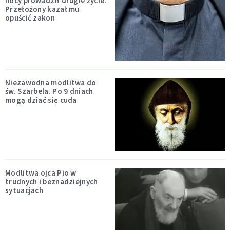
nocy prowadził drugie życie.
Przełożony kazał mu
opuścić zakon
Niezawodna modlitwa do
św. Szarbela. Po 9 dniach
mogą dziać się cuda
Modlitwa ojca Pio w
trudnych i beznadziejnych
sytuacjach