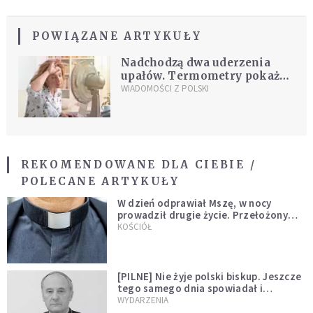
POWIĄZANE ARTYKUŁY
Nadchodzą dwa uderzenia
upałów. Termometry pokażą
nawet 35°C
WIADOMOŚCI Z POLSKI
REKOMENDOWANE DLA CIEBIE /
POLECANE ARTYKUŁY
W dzień odprawiał Mszę, w nocy
prowadził drugie życie. Przełożony
kazał mu opuścić zakon
KOŚCIÓŁ
[PILNE] Nie żyje polski biskup. Jeszcze
tego samego dnia spowiadał i
sprawował Mszę świętą
WYDARZENIA