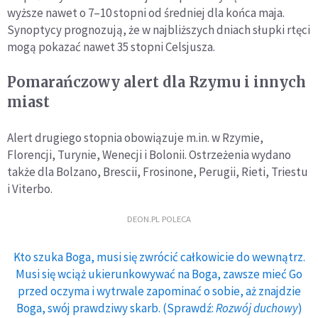
wyższe nawet o 7–10 stopni od średniej dla końca maja.
Synoptycy prognozują, że w najbliższych dniach słupki rtęci
mogą pokazać nawet 35 stopni Celsjusza.
Pomarańczowy alert dla Rzymu i innych
miast
Alert drugiego stopnia obowiązuje m.in. w Rzymie,
Florencji, Turynie, Wenecji i Bolonii. Ostrzeżenia wydano
także dla Bolzano, Brescii, Frosinone, Perugii, Rieti, Triestu
i Viterbo.
DEON.PL POLECA
Kto szuka Boga, musi się zwrócić całkowicie do wewnątrz.
Musi się wciąż ukierunkowywać na Boga, zawsze mieć Go
przed oczyma i wytrwale zapominać o sobie, aż znajdzie
Boga, swój prawdziwy skarb. (Sprawdź:
Rozwój duchowy
)