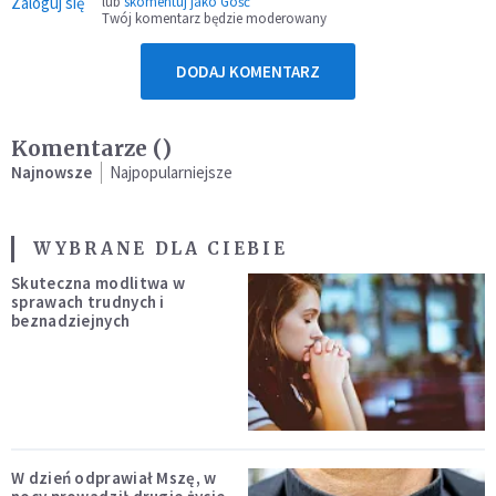
Zaloguj się
lub
skomentuj jako Gość
Twój komentarz będzie moderowany
DODAJ KOMENTARZ
Komentarze (
)
Najnowsze
Najpopularniejsze
WYBRANE DLA CIEBIE
Skuteczna modlitwa w
sprawach trudnych i
beznadziejnych
W dzień odprawiał Mszę, w