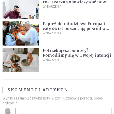
roku zaczną obowiązywać nowe
przepisy
WYDARZENIA
Papież do młodzieży: Europa i
cały świat poszukują pośród was
nowych świętych
WYDARZENIA
Potrzebujesz pomocy?
Pomodlimy się w Twojej intencji
WYDARZENIA
SKOMENTUJ ARTYKUŁ
Wyniki egzaminu ósmoklasisty. Z czym uczniowie poradzili sobie
najlepiej?