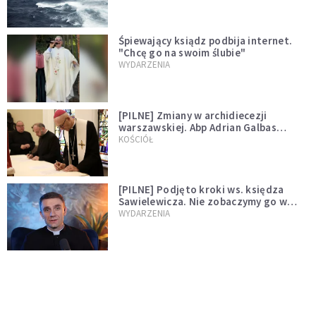
Śpiewający ksiądz podbija internet.
"Chcę go na swoim ślubie"
WYDARZENIA
[PILNE] Zmiany w archidiecezji
warszawskiej. Abp Adrian Galbas
wręczył dekrety nowym proboszczom
KOŚCIÓŁ
[PILNE] Podjęto kroki ws. księdza
Sawielewicza. Nie zobaczymy go w
mediach
WYDARZENIA