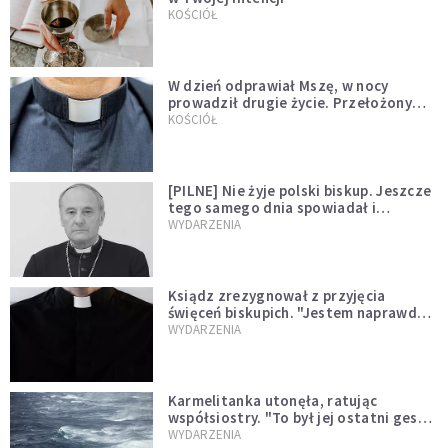
KOŚCIÓŁ
W dzień odprawiał Mszę, w nocy
prowadził drugie życie. Przełożony
kazał mu opuścić zakon
KOŚCIÓŁ
[PILNE] Nie żyje polski biskup. Jeszcze
tego samego dnia spowiadał i
sprawował Mszę świętą
WYDARZENIA
Ksiądz zrezygnował z przyjęcia
święceń biskupich. "Jestem naprawdę
niegodny"
WYDARZENIA
Karmelitanka utonęła, ratując
współsiostry. "To był jej ostatni gest
miłości"
WYDARZENIA