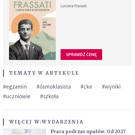
Luciana Frassati
SPRAWDŹ CENĘ
TEMATY W ARTYKULE
#egzamin
#ósmoklasista
#cke
#wyniki
#uczniowie
#szkoła
WIĘCEJ W:
WYDARZENIA
Praca podczas upałów. Od 2027