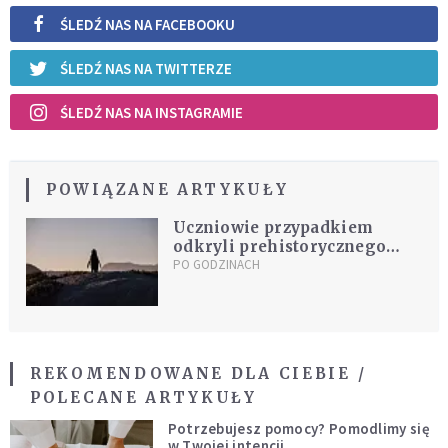
ŚLEDŹ NAS NA FACEBOOKU
ŚLEDŹ NAS NA TWITTERZE
ŚLEDŹ NAS NA INSTAGRAMIE
POWIĄZANE ARTYKUŁY
Uczniowie przypadkiem
odkryli prehistorycznego
pingwina. Okazało się, że to
PO GODZINACH
nowy gatunek
REKOMENDOWANE DLA CIEBIE /
POLECANE ARTYKUŁY
Potrzebujesz pomocy? Pomodlimy się
w Twojej intencji