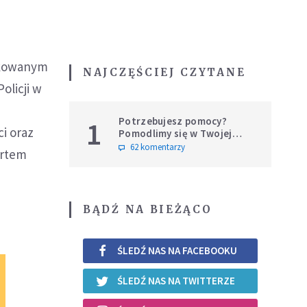
likowanym
NAJCZĘŚCIEJ CZYTANE
licji w
Potrzebujesz pomocy?
1
ci oraz
Pomodlimy się w Twojej
intencji
62 komentarzy
ortem
BĄDŹ NA BIEŻĄCO
ŚLEDŹ NAS NA FACEBOOKU
ŚLEDŹ NAS NA TWITTERZE