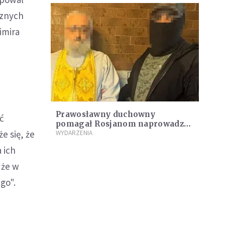
cznych
imira
Prawosławny duchowny
ć
pomagał Rosjanom naprowadzać
e się, że
rakiety. Został zatrzymany przez
WYDARZENIA
SBU
 ich
 że w
go".