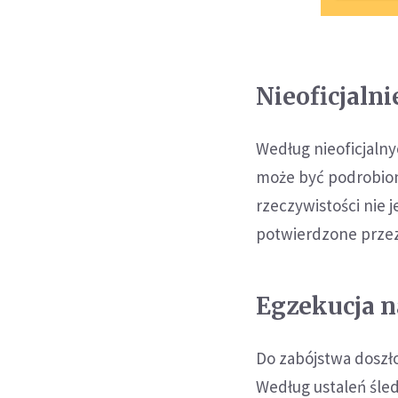
Nieoficjaln
Według nieoficjaln
może być podrobion
rzeczywistości nie 
potwierdzone przez
Egzekucja n
Do zabójstwa doszło
Według ustaleń śled