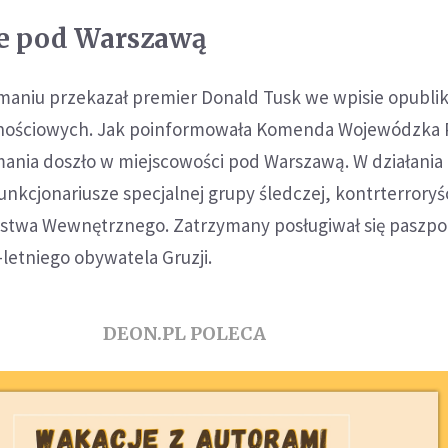
e pod Warszawą
ymaniu przekazał premier Donald Tusk we wpisie opub
nościowych. Jak poinformowała Komenda Wojewódzka Po
mania doszło w miejscowości pod Warszawą. W działania
unkcjonariusze specjalnej grupy śledczej, kontrterroryś
stwa Wewnętrznego. Zatrzymany posługiwał się paszp
letniego obywatela Gruzji.
DEON.PL POLECA