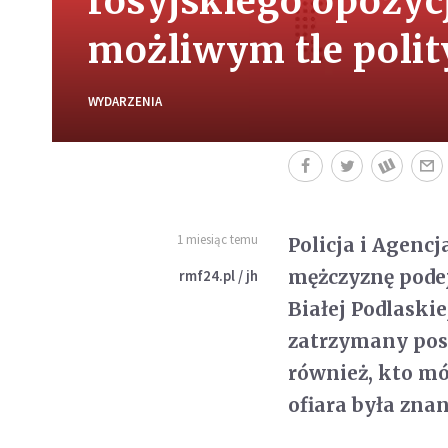
rosyjskiego opozyc
możliwym tle poli
WYDARZENIA
1 miesiąc temu
Policja i Agen
mężczyznę podej
rmf24.pl / jh
Białej Podlaski
zatrzymany posł
również, kto mó
ofiara była zna