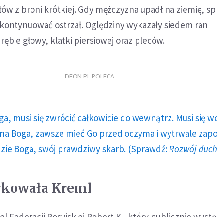
ałów z broni krótkiej. Gdy mężczyzna upadł na ziemię, s
 i kontynuować ostrzał. Oględziny wykazały siedem ran
ębie głowy, klatki piersiowej oraz pleców.
DEON.PL POLECA
ga, musi się zwrócić całkowicie do wewnątrz. Musi się w
a Boga, zawsze mieć Go przed oczyma i wytrwale zap
dzie Boga, swój prawdziwy skarb. (Sprawdź:
Rozwój duc
tykowała Kreml
l Federacji Rosyjskiej Robert K., który publicznie wyst