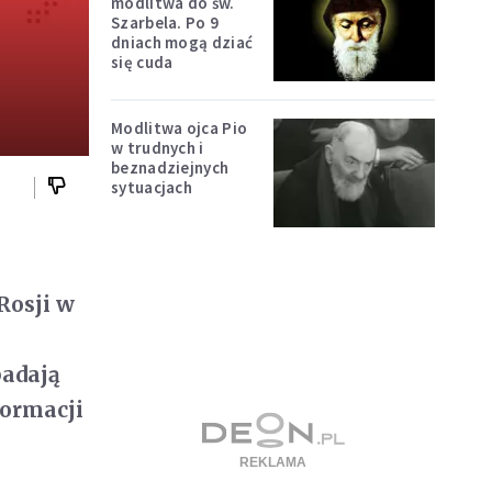
modlitwa do św.
Szarbela. Po 9
dniach mogą dziać
się cuda
Modlitwa ojca Pio
w trudnych i
beznadziejnych
sytuacjach
Rosji w
badają
formacji