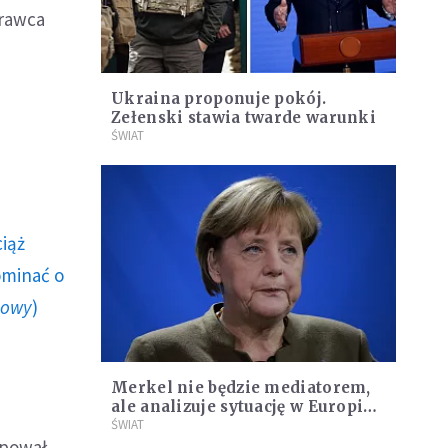
prawca
Ukraina proponuje pokój.
Zełenski stawia twarde warunki
ŚWIAT
ciąż
ominać o
howy
)
Merkel nie będzie mediatorem,
ale analizuje sytuację w Europie:
Niedocenianie Putina byłoby
ŚWIAT
ępował
błędem