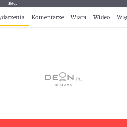
g
Sklep
Wię
darzenia
Komentarze
Wiara
Wideo