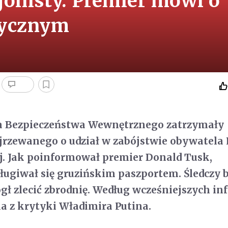
jonisty. Premier mówi o
tycznym
cja Bezpieczeństwa Wewnętrznego zatrzymały
rzewanego o udział w zabójstwie obywatela 
ej. Jak poinformował premier Donald Tusk,
ugiwał się gruzińskim paszportem. Śledczy 
gł zlecić zbrodnię. Według wcześniejszych in
na z krytyki Władimira Putina.