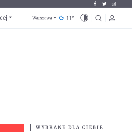
11
°
cej
Warszawa
WYBRANE DLA CIEBIE