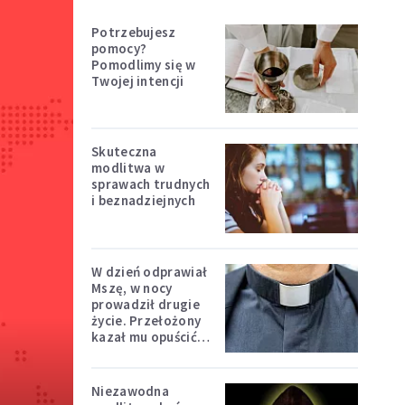
Potrzebujesz
pomocy?
Pomodlimy się w
Twojej intencji
Skuteczna
modlitwa w
sprawach trudnych
i beznadziejnych
W dzień odprawiał
Mszę, w nocy
prowadził drugie
życie. Przełożony
kazał mu opuścić
zakon
Niezawodna