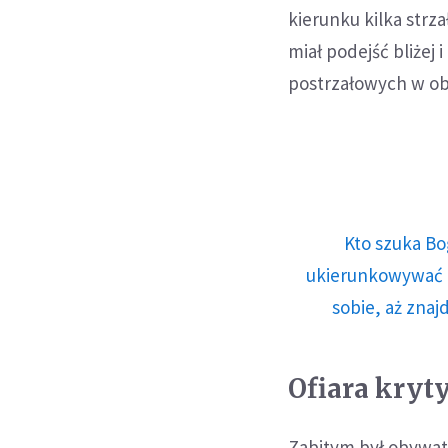
kierunku kilka strz
miał podejść bliżej
postrzałowych w obr
Kto szuka Bo
ukierunkowywać n
sobie, aż znaj
Ofiara kry
Zabitym był obywate