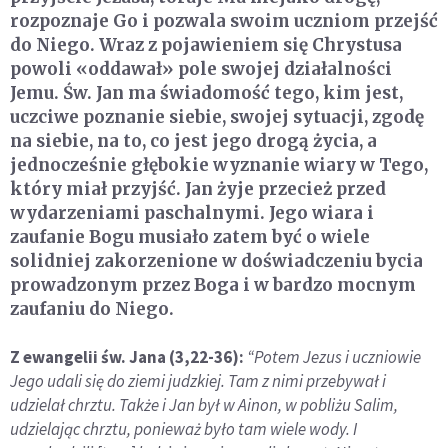
rozpoznaje Go i pozwala swoim uczniom przejść
do Niego. Wraz z pojawieniem się Chrystusa
powoli «oddawał» pole swojej działalności
Jemu. Św. Jan ma świadomość tego, kim jest,
uczciwe poznanie siebie, swojej sytuacji, zgodę
na siebie, na to, co jest jego drogą życia, a
jednocześnie głębokie wyznanie wiary w Tego,
który miał przyjść. Jan żyje przecież przed
wydarzeniami paschalnymi. Jego wiara i
zaufanie Bogu musiało zatem być o wiele
solidniej zakorzenione w doświadczeniu bycia
prowadzonym przez Boga i w bardzo mocnym
zaufaniu do Niego.
Z ewangelii św. Jana (3,22-36):
“Potem Jezus i uczniowie
Jego udali się do ziemi judzkiej. Tam z nimi przebywał i
udzielał chrztu. Także i Jan był w Ainon, w pobliżu Salim,
udzielając chrztu, ponieważ było tam wiele wody. I