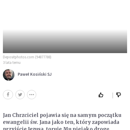
Depositphotos.com (94877788)
3 lata temu
Paweł Kosiński SJ
Jan Chrzciciel pojawia się na samym początku
ewangelii św. Jana jako ten, który zapowiada
przyjście Jezusa, toruje Mu niejako drogę,