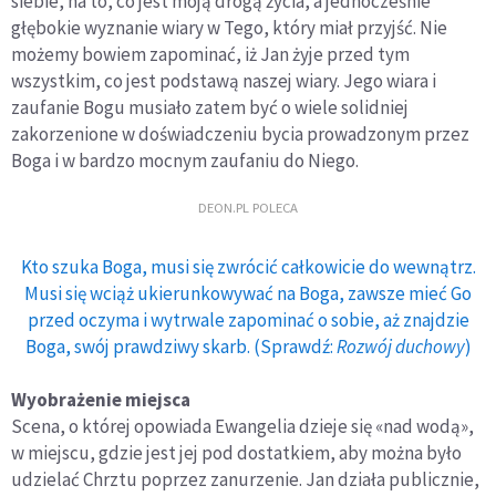
siebie, na to, co jest moją drogą życia, a jednocześnie
głębokie wyznanie wiary w Tego, który miał przyjść. Nie
możemy bowiem zapominać, iż Jan żyje przed tym
wszystkim, co jest podstawą naszej wiary. Jego wiara i
zaufanie Bogu musiało zatem być o wiele solidniej
zakorzenione w doświadczeniu bycia prowadzonym przez
Boga i w bardzo mocnym zaufaniu do Niego.
DEON.PL POLECA
Kto szuka Boga, musi się zwrócić całkowicie do wewnątrz.
Musi się wciąż ukierunkowywać na Boga, zawsze mieć Go
przed oczyma i wytrwale zapominać o sobie, aż znajdzie
Boga, swój prawdziwy skarb. (Sprawdź:
Rozwój duchowy
)
Wyobrażenie miejsca
Scena, o której opowiada Ewangelia dzieje się «nad wodą»,
w miejscu, gdzie jest jej pod dostatkiem, aby można było
udzielać Chrztu poprzez zanurzenie. Jan działa publicznie,