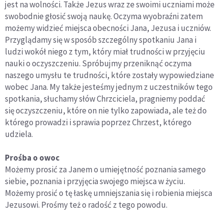
jest na wolności. Także Jezus wraz ze swoimi uczniami może
swobodnie głosić swoją naukę. Oczyma wyobraźni zatem
możemy widzieć miejsca obecności Jana, Jezusa i uczniów.
Przyglądamy się w sposób szczególny spotkaniu Jana i
ludzi wokół niego z tym, który miał trudności w przyjęciu
nauki o oczyszczeniu. Spróbujmy przeniknąć oczyma
naszego umysłu te trudności, które zostały wypowiedziane
wobec Jana. My także jesteśmy jednym z uczestników tego
spotkania, słuchamy słów Chrzciciela, pragniemy poddać
się oczyszczeniu, które on nie tylko zapowiada, ale też do
którego prowadzi i sprawia poprzez Chrzest, którego
udziela.
Prośba o owoc
Możemy prosić za Janem o umiejętność poznania samego
siebie, poznania i przyjęcia swojego miejsca w życiu.
Możemy prosić o tę łaskę umniejszania się i robienia miejsca
Jezusowi. Prośmy też o radość z tego powodu.