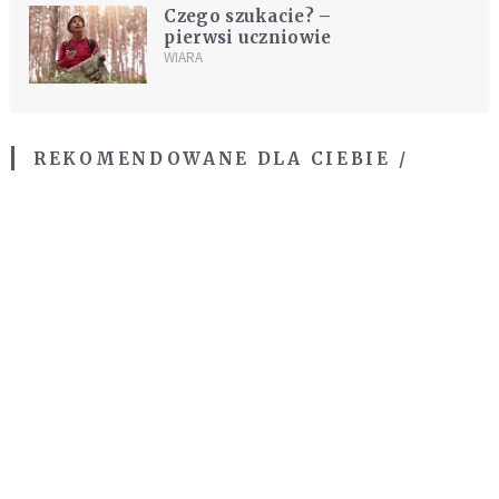
Czego szukacie? –
pierwsi uczniowie
WIARA
REKOMENDOWANE DLA CIEBIE /
POLECANE ARTYKUŁY
Skuteczna modlitwa w sprawach
trudnych i beznadziejnych
DUCHOWOŚĆ
Niezawodna modlitwa do św. Szarbela.
Po 9 dniach mogą dziać się cuda
DUCHOWOŚĆ
Modlitwa ojca Pio w trudnych i
beznadziejnych sytuacjach
DUCHOWOŚĆ