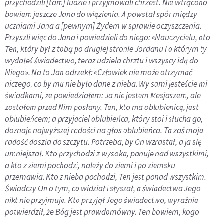
przychodzili [tam] ludzie i przyjmowali chrzest. Nie wtrącono
bowiem jeszcze Jana do więzienia. A powstał spór między
uczniami Jana a [pewnym] Żydem w sprawie oczyszczenia.
Przyszli więc do Jana i powiedzieli do niego: «Nauczycielu, oto
Ten, który był z tobą po drugiej stronie Jordanu i o którym ty
wydałeś świadectwo, teraz udziela chrztu i wszyscy idą do
Niego». Na to Jan odrzekł: «Człowiek nie może otrzymać
niczego, co by mu nie było dane z nieba. Wy sami jesteście mi
świadkami, że powiedziałem: Ja nie jestem Mesjaszem, ale
zostałem przed Nim posłany. Ten, kto ma oblubienicę, jest
oblubieńcem; a przyjaciel oblubieńca, który stoi i słucha go,
doznaje najwyższej radości na głos oblubieńca. Ta zaś moja
radość doszła do szczytu. Potrzeba, by On wzrastał, a ja się
umniejszał. Kto przychodzi z wysoka, panuje nad wszystkimi,
a kto z ziemi pochodzi, należy do ziemi i po ziemsku
przemawia. Kto z nieba pochodzi, Ten jest ponad wszystkim.
Świadczy On o tym, co widział i słyszał, a świadectwa Jego
nikt nie przyjmuje. Kto przyjął Jego świadectwo, wyraźnie
potwierdził, że Bóg jest prawdomówny. Ten bowiem, kogo