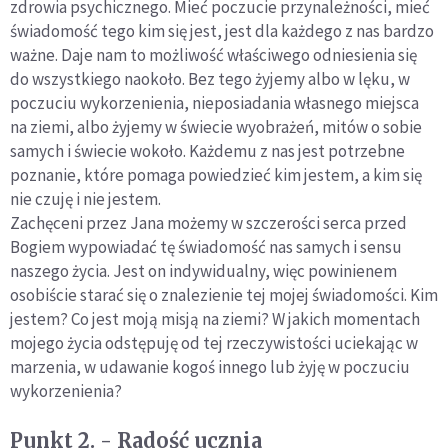
zdrowia psychicznego. Mieć poczucie przynależności, mieć
świadomość tego kim się jest, jest dla każdego z nas bardzo
ważne. Daje nam to możliwość właściwego odniesienia się
do wszystkiego naokoło. Bez tego żyjemy albo w lęku, w
poczuciu wykorzenienia, nieposiadania własnego miejsca
na ziemi, albo żyjemy w świecie wyobrażeń, mitów o sobie
samych i świecie wokoło. Każdemu z nas jest potrzebne
poznanie, które pomaga powiedzieć kim jestem, a kim się
nie czuję i nie jestem.
Zachęceni przez Jana możemy w szczerości serca przed
Bogiem wypowiadać tę świadomość nas samych i sensu
naszego życia. Jest on indywidualny, więc powinienem
osobiście starać się o znalezienie tej mojej świadomości. Kim
jestem? Co jest moją misją na ziemi? W jakich momentach
mojego życia odstępuję od tej rzeczywistości uciekając w
marzenia, w udawanie kogoś innego lub żyję w poczuciu
wykorzenienia?
Punkt 2. - Radość ucznia