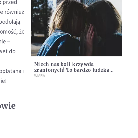
o przed
le również
podołają.
domość, że
nie –
wet do
e
Niech nas boli krzywda
oplątana i
zranionych! To bardzo ludzka
reakcja, to oznaka bliskości
WIARA
ie!
owie