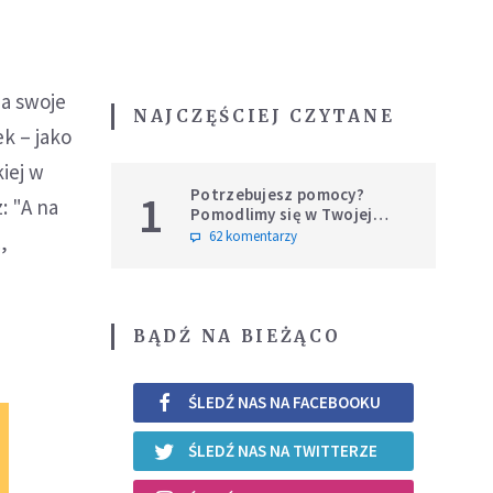
na swoje
NAJCZĘŚCIEJ CZYTANE
k – jako
iej w
Potrzebujesz pomocy?
1
: "A na
Pomodlimy się w Twojej
intencji
62 komentarzy
,
BĄDŹ NA BIEŻĄCO
ŚLEDŹ NAS NA FACEBOOKU
ŚLEDŹ NAS NA TWITTERZE