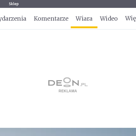
g
Sklep
Wię
darzenia
Komentarze
Wiara
Wideo