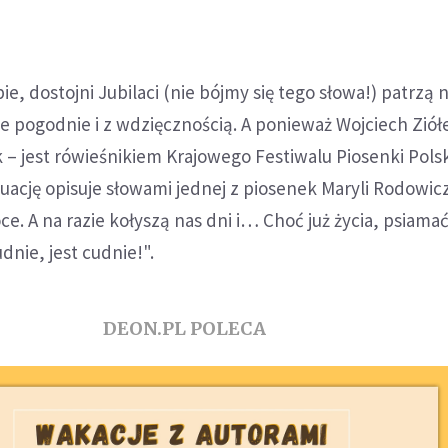
bie, dostojni Jubilaci (nie bójmy się tego słowa!) patrzą 
 pogodnie i z wdzięcznością. A ponieważ Wojciech Ziółe
k – jest rówieśnikiem Krajowego Festiwalu Piosenki Polsk
tuację opisuje słowami jednej z piosenek Maryli Rodowicz
ce. A na razie kołyszą nas dni i… Choć już życia, psiamać
dnie, jest cudnie!".
DEON.PL POLECA