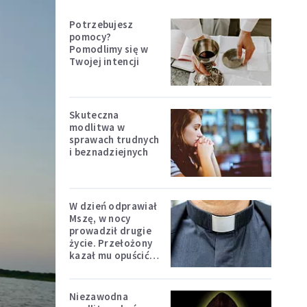
Potrzebujesz
pomocy?
Pomodlimy się w
Twojej intencji
Skuteczna
modlitwa w
sprawach trudnych
i beznadziejnych
W dzień odprawiał
Mszę, w nocy
prowadził drugie
życie. Przełożony
kazał mu opuścić
zakon
Niezawodna