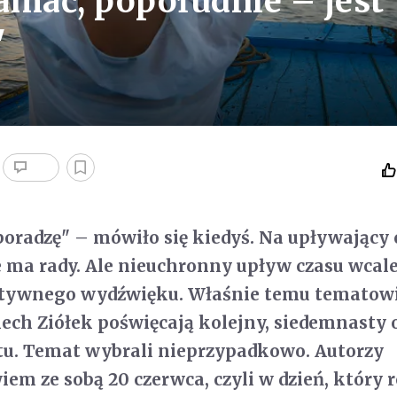
iamać, popołudnie – jest
"
poradzę" – mówiło się kiedyś. Na upływający 
e ma rady. Ale nieuchronny upływ czasu wcale
tywnego wydźwięku. Właśnie temu tematow
iech Ziółek poświęcają kolejny, siedemnasty
tu. Temat wybrali nieprzypadkowo. Autorzy
em ze sobą 20 czerwca, czyli w dzień, który r