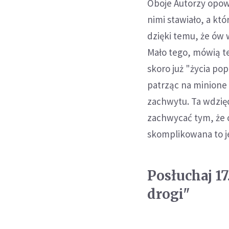
Oboje Autorzy opowi
nimi stawiało, a kt
dzięki temu, że ów
Mało tego, mówią t
skoro już "życia pop
patrząc na minione
zachwytu. Ta wdzięc
zachwycać tym, że c
skomplikowana to je
Posłuchaj 1
drogi"