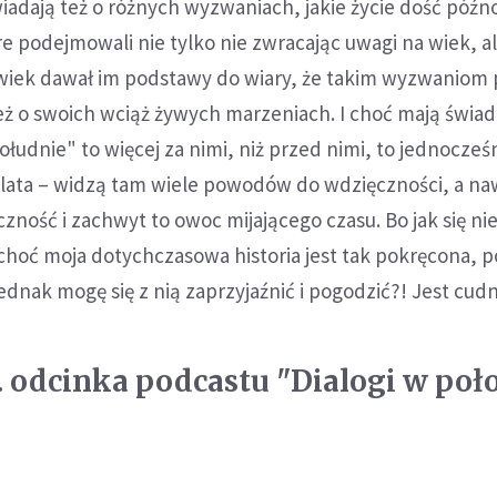
adają też o różnych wyzwaniach, jakie życie dość późn
óre podejmowali nie tylko nie zwracając uwagi na wiek, a
 wiek dawał im podstawy do wiary, że takim wyzwaniom 
eż o swoich wciąż żywych marzeniach. I choć mają świa
ołudnie" to więcej za nimi, niż przed nimi, to jednocześ
 lata – widzą tam wiele powodów do wdzięczności, a na
zność i zachwyt to owoc mijającego czasu. Bo jak się ni
hoć moja dotychczasowa historia jest tak pokręcona, p
dnak mogę się z nią zaprzyjaźnić i pogodzić?! Jest cudn
7. odcinka podcastu "Dialogi w poł