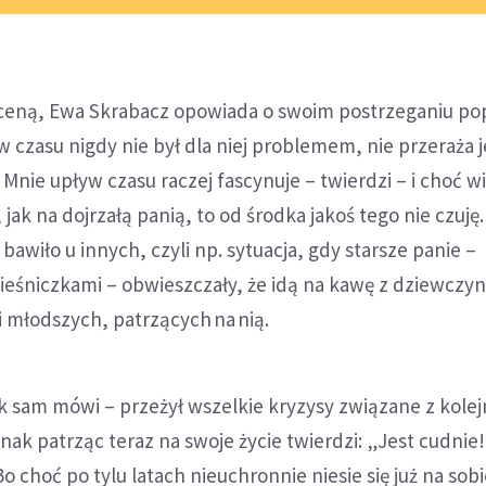
 oceną, Ewa Skrabacz opowiada o swoim postrzeganiu po
w czasu nigdy nie był dla niej problemem, nie przeraża je
 Mnie upływ czasu raczej fascynuje – twierdzi – i choć w
 jak na dojrzałą panią, to od środka jakoś tego nie czuj
ś bawiło u innych, czyli np. sytuacja, gdy starsze panie –
wieśniczkami – obwieszczały, że idą na kawę z dziewczy
 młodszych, patrzących na nią.
ak sam mówi – przeżył wszelkie kryzysy związane z kole
dnak patrząc teraz na swoje życie twierdzi: „Jest cudnie!
o choć po tylu latach nieuchronnie niesie się już na sob