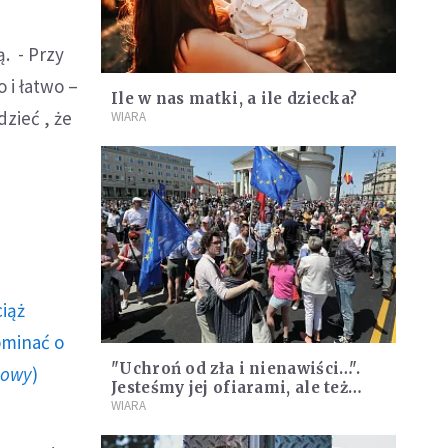
. - Przy
 i łatwo –
Ile w nas matki, a ile dziecka?
dzieć , że
WIARA
ciąż
ominać o
"Uchroń od zła i nienawiści…".
howy
)
Jesteśmy jej ofiarami, ale też
sprawcami
WIARA