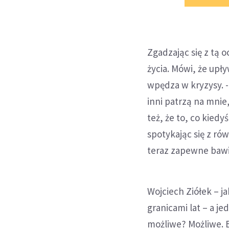
Zgadzając się z tą
życia. Mówi, że upły
wpędza w kryzysy. -
inni patrzą na mnie,
też, że to, co kiedy
spotykając się z ró
teraz zapewne bawi
Wojciech Ziółek – j
granicami lat – a je
możliwe? Możliwe. B