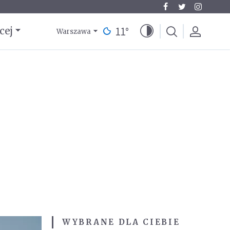
11
°
cej
Warszawa
WYBRANE DLA CIEBIE