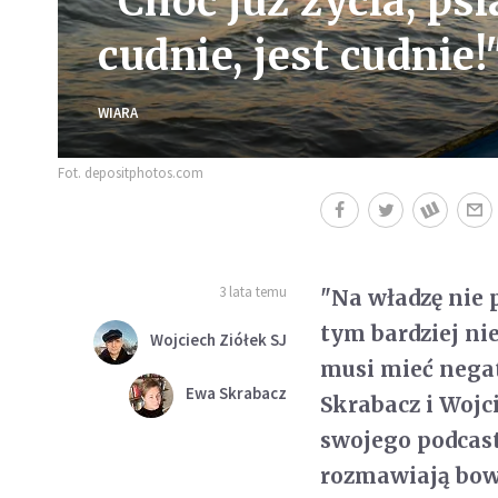
"Choć już życia, ps
cudnie, jest cudnie!
WIARA
Fot. depositphotos.com
3 lata temu
"Na władzę nie 
tym bardziej ni
Wojciech Ziółek SJ
musi mieć nega
Ewa Skrabacz
Skrabacz i Wojc
swojego podcas
rozmawiają bowi