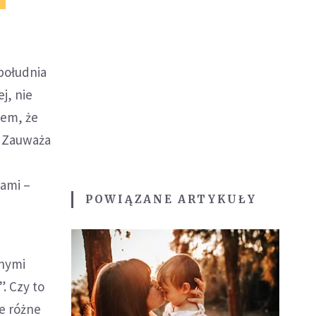
południa
j, nie
iem, że
ę. Zauważa
nami –
POWIĄZANE ARTYKUŁY
jnymi
”. Czy to
ie różne