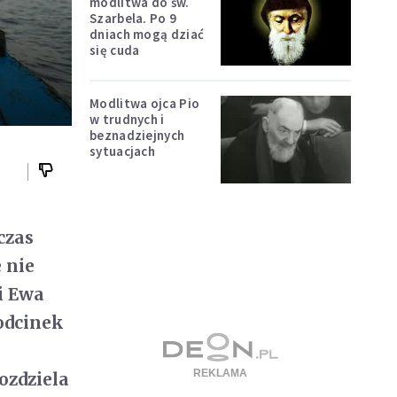
modlitwa do św.
Szarbela. Po 9
dniach mogą dziać
się cuda
Modlitwa ojca Pio
w trudnych i
beznadziejnych
sytuacjach
czas
 nie
i Ewa
 odcinek
ozdziela