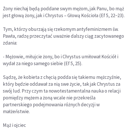
Żony niechaj będą poddane swym mężom, jak Panu, bo mąż
jest głową żony, jak i Chrystus – Głową Kościoła (Ef 5, 22−23).
Tym, którzy oburzają się rzekomym antyfeminizmem św.
Pawła, radzę przeczytać uważnie dalszy ciąg zacytowanego
zdania:
- Mężowie, miłujcie żony, bo i Chrystus umiłował Kościół i
wydał za niego samego siebie (Ef 5, 25).
Sądzę, że kobieta z chęcią podda się takiemu mężczyźnie,
który będzie oddawał za nią swe życie, tak jak Chrystus za
swój lud. Przy czym ta nowotestamentalna nauka o relacji
pomiędzy mężem a żoną wcale nie przekreśla
partnerskiego podejmowania różnych decyzji w
małżeństwie.
Mąż i ojciec