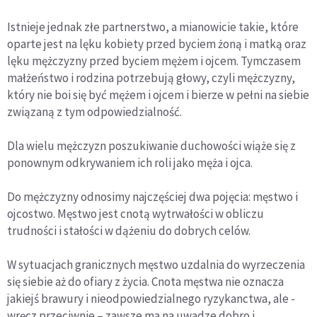
Istnieje jednak złe partnerstwo, a mianowicie takie, które
oparte jest na lęku kobiety przed byciem żoną i matką oraz
lęku mężczyzny przed byciem mężem i ojcem. Tymczasem
małżeństwo i rodzina potrzebują głowy, czyli mężczyzny,
który nie boi się być mężem i ojcem i bierze w pełni na siebie
związaną z tym odpowiedzialność.
Dla wielu mężczyzn poszukiwanie duchowości wiąże się z
ponownym odkrywaniem ich roli jako męża i ojca.
Do mężczyzny odnosimy najczęściej dwa pojęcia: męstwo i
ojcostwo. Męstwo jest cnotą wytrwałości w obliczu
trudności i stałości w dążeniu do dobrych celów.
W sytuacjach granicznych męstwo uzdalnia do wyrzeczenia
się siebie aż do ofiary z życia. Cnota męstwa nie oznacza
jakiejś brawury i nieodpowiedzialnego ryzykanctwa, ale -
wręcz przeciwnie – zawsze ma na uwadze dobro i