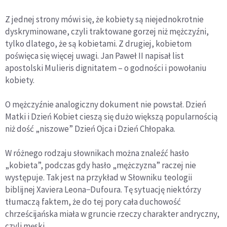
Z jednej strony mówi się, że kobiety są niejednokrotnie
dyskryminowane, czyli traktowane gorzej niż mężczyźni,
tylko dlatego, że są kobietami. Z drugiej, kobietom
poświęca się więcej uwagi. Jan Paweł II napisał list
apostolski Mulieris dignitatem – o godności i powołaniu
kobiety.
O mężczyźnie analogiczny dokument nie powstał. Dzień
Matki i Dzień Kobiet cieszą się dużo większą popularnością
niż dość „niszowe” Dzień Ojca i Dzień Chłopaka.
W różnego rodzaju słownikach można znaleźć hasło
„kobieta”, podczas gdy hasło „mężczyzna” raczej nie
występuje. Tak jest na przykład w Słowniku teologii
biblijnej Xaviera Leona−Dufoura. Tę sytuację niektórzy
tłumaczą faktem, że do tej pory cała duchowość
chrześcijańska miała w gruncie rzeczy charakter andryczny,
czyli męski.