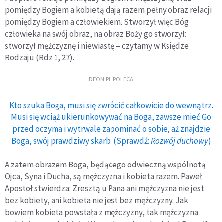
pomiędzy Bogiem a kobietą dają razem pełny obraz relacji
pomiędzy Bogiem a człowiekiem. Stworzył więc Bóg
człowieka na swój obraz, na obraz Boży go stworzył:
stworzył mężczyznę i niewiastę – czytamy w Księdze
Rodzaju (Rdz 1, 27).
DEON.PL POLECA
Kto szuka Boga, musi się zwrócić całkowicie do wewnątrz.
Musi się wciąż ukierunkowywać na Boga, zawsze mieć Go
przed oczyma i wytrwale zapominać o sobie, aż znajdzie
Boga, swój prawdziwy skarb. (Sprawdź:
Rozwój duchowy
)
A zatem obrazem Boga, będącego odwieczną wspólnotą
Ojca, Syna i Ducha, są mężczyzna i kobieta razem. Paweł
Apostoł stwierdza: Zresztą u Pana ani mężczyzna nie jest
bez kobiety, ani kobieta nie jest bez mężczyzny. Jak
bowiem kobieta powstała z mężczyzny, tak mężczyzna