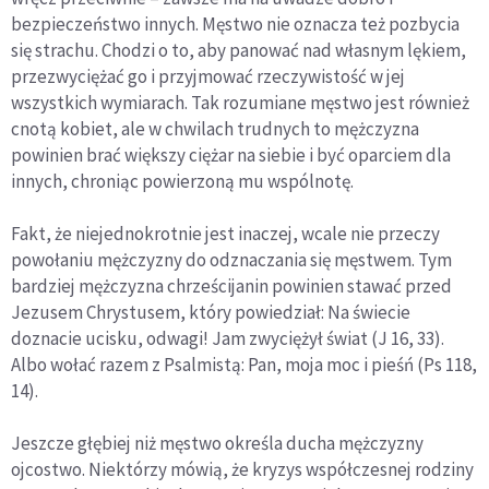
bezpieczeństwo innych. Męstwo nie oznacza też pozbycia
się strachu. Chodzi o to, aby panować nad własnym lękiem,
przezwyciężać go i przyjmować rzeczywistość w jej
wszystkich wymiarach. Tak rozumiane męstwo jest również
cnotą kobiet, ale w chwilach trudnych to mężczyzna
powinien brać większy ciężar na siebie i być oparciem dla
innych, chroniąc powierzoną mu wspólnotę.
Fakt, że niejednokrotnie jest inaczej, wcale nie przeczy
powołaniu mężczyzny do odznaczania się męstwem. Tym
bardziej mężczyzna chrześcijanin powinien stawać przed
Jezusem Chrystusem, który powiedział: Na świecie
doznacie ucisku, odwagi! Jam zwyciężył świat (J 16, 33).
Albo wołać razem z Psalmistą: Pan, moja moc i pieśń (Ps 118,
14).
Jeszcze głębiej niż męstwo określa ducha mężczyzny
ojcostwo. Niektórzy mówią, że kryzys współczesnej rodziny