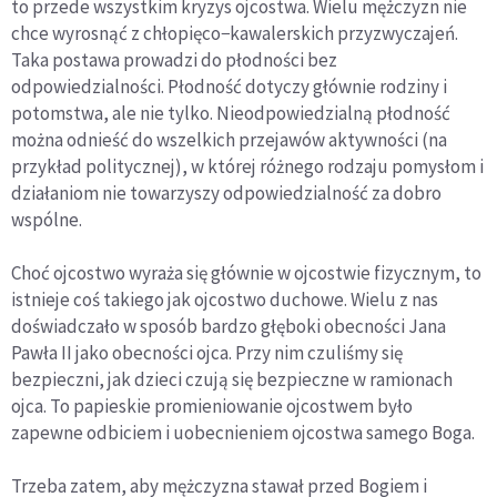
to przede wszystkim kryzys ojcostwa. Wielu mężczyzn nie
chce wyrosnąć z chłopięco−kawalerskich przyzwyczajeń.
Taka postawa prowadzi do płodności bez
odpowiedzialności. Płodność dotyczy głównie rodziny i
potomstwa, ale nie tylko. Nieodpowiedzialną płodność
można odnieść do wszelkich przejawów aktywności (na
przykład politycznej), w której różnego rodzaju pomysłom i
działaniom nie towarzyszy odpowiedzialność za dobro
wspólne.
Choć ojcostwo wyraża się głównie w ojcostwie fizycznym, to
istnieje coś takiego jak ojcostwo duchowe. Wielu z nas
doświadczało w sposób bardzo głęboki obecności Jana
Pawła II jako obecności ojca. Przy nim czuliśmy się
bezpieczni, jak dzieci czują się bezpieczne w ramionach
ojca. To papieskie promieniowanie ojcostwem było
zapewne odbiciem i uobecnieniem ojcostwa samego Boga.
Trzeba zatem, aby mężczyzna stawał przed Bogiem i