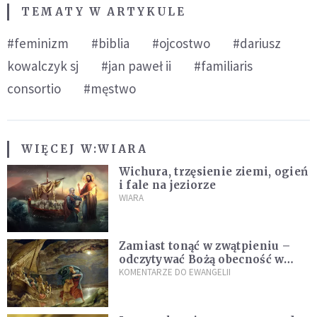
TEMATY W ARTYKULE
#feminizm
#biblia
#ojcostwo
#dariusz
kowalczyk sj
#jan paweł ii
#familiaris
consortio
#męstwo
WIĘCEJ W:
WIARA
Wichura, trzęsienie ziemi, ogień
i fale na jeziorze
WIARA
Zamiast tonąć w zwątpieniu –
odczytywać Bożą obecność w
burzach codziennego życia
KOMENTARZE DO EWANGELII