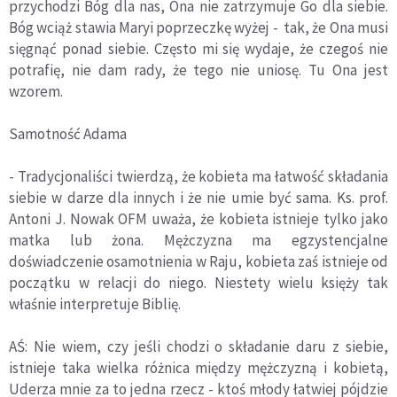
przychodzi Bóg dla nas, Ona nie zatrzymuje Go dla siebie.
Bóg wciąż stawia Maryi poprzeczkę wyżej - tak, że Ona musi
sięgnąć ponad siebie. Często mi się wydaje, że czegoś nie
potrafię, nie dam rady, że tego nie uniosę. Tu Ona jest
wzorem.
Samotność Adama
- Tradycjonaliści twierdzą, że kobieta ma łatwość składania
siebie w darze dla innych i że nie umie być sama. Ks. prof.
Antoni J. Nowak OFM uważa, że kobieta istnieje tylko jako
matka lub żona. Mężczyzna ma egzystencjalne
doświadczenie osamotnienia w Raju, kobieta zaś istnieje od
początku w relacji do niego. Niestety wielu księży tak
właśnie interpretuje Biblię.
AŚ: Nie wiem, czy jeśli chodzi o składanie daru z siebie,
istnieje taka wielka różnica między mężczyzną i kobietą,
Uderza mnie za to jedna rzecz - ktoś młody łatwiej pójdzie