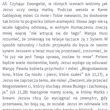
AŚ: Czytając Ewangelie, w różnych scenach widzimy jak
Jezus uczy swoją matkę. Podczas wesela w Kanie
Galilejskiej mówi: Co mnie i Tobie niewiasto, bo dosłownie
tak brzmi to po grecku (idiom aramejski). Słowa Jego nie są
wcale łagodną odmową, w wolnym tłumaczeniu znaczą
mniej więcej "nie wtrącaj się do tego". Maryja musi
rozumieć, że zmieniają się relacje łączące Ją z Synem. W
sposób naturalny i ludzki przywykła do bycia ze swoim
synem Jezusem a teraz musi się przestawić, zrozumieć, że
"to już nie jest Twoja sprawa, zostaw to mnie". Potem
będzie wiele momentów, kiedy Jezus wydaje się odsuwać
Maryję. Pewna kobieta przychodzi i mówi: „Błogosławione
łono, które Cię nosiło i piersi, które ssałeś” (Łk 11,27), a
Jezus nie zaprzecza temu, ale mówi: „Owszem, ale przecież
błogosławieni ci, którzy słuchają słowa Bożego i zachowują
je.” (Łk 11,28) Następnie mamy scenę, w której Matka i
krewni Jezusa chcą Go wyciągnąć na zewnątrz, gdy
przemawia, bo boją się, że oszalał. Jezus im odmawia. Ich
pojawienie się tu rozumiem jako troskę o bliskich - Jezus