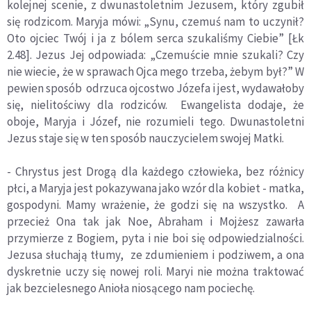
kolejnej scenie, z dwunastoletnim Jezusem, który zgubił
się rodzicom. Maryja mówi: „Synu, czemuś nam to uczynił?
Oto ojciec Twój i ja z bólem serca szukaliśmy Ciebie” [Łk
2.48]. Jezus Jej odpowiada: „Czemuście mnie szukali? Czy
nie wiecie, że w sprawach Ojca mego trzeba, żebym był?” W
pewien sposób odrzuca ojcostwo Józefa i jest, wydawałoby
się, nielitościwy dla rodziców. Ewangelista dodaje, że
oboje, Maryja i Józef, nie rozumieli tego. Dwunastoletni
Jezus staje się w ten sposób nauczycielem swojej Matki.
- Chrystus jest Drogą dla każdego człowieka, bez różnicy
płci, a Maryja jest pokazywana jako wzór dla kobiet - matka,
gospodyni. Mamy wrażenie, że godzi się na wszystko. A
przecież Ona tak jak Noe, Abraham i Mojżesz zawarła
przymierze z Bogiem, pyta i nie boi się odpowiedzialności.
Jezusa słuchają tłumy, ze zdumieniem i podziwem, a ona
dyskretnie uczy się nowej roli. Maryi nie można traktować
jak bezcielesnego Anioła niosącego nam pociechę.