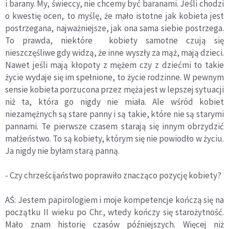
i barany. My, świeccy, nie chcemy być baranami. Jeśli chodzi
o kwestię ocen, to myślę, że mało istotne jak kobieta jest
postrzegana, najważniejsze, jak ona sama siebie postrzega.
To prawda, niektóre kobiety samotne czują się
nieszczęśliwe gdy widzą, że inne wyszły za mąż, mają dzieci.
Nawet jeśli mają kłopoty z mężem czy z dziećmi to takie
życie wydaje się im spełnione, to życie rodzinne. W pewnym
sensie kobieta porzucona przez męża jest w lepszej sytuacji
niż ta, która go nigdy nie miała. Ale wśród kobiet
niezamężnych są stare panny i są takie, które nie są starymi
pannami. Te pierwsze czasem starają się innym obrzydzić
małżeństwo. To są kobiety, którym się nie powiodło w życiu.
Ja nigdy nie byłam starą panną.
- Czy chrześcijaństwo poprawiło znacząco pozycję kobiety?
AŚ: Jestem papirologiem i moje kompetencje kończą się na
początku II wieku po Chr., wtedy kończy się starożytność.
Mało znam historię czasów późniejszych. Więcej niż