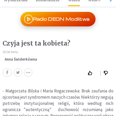
Radio DEON Modlitwa
Czyja jest ta kobieta?
16 lat temu
Anna Świderkówna
- Małgorzata Bilska i Maria Rogaczewska: Brak zaufania do
ojcostwa jest syndromem naszych czasów. Niektórzy negują
potrzebę instytucjonalnej religii, która według nich
ogranicza "autentyczną" duchowość rozumianą jako
intymna relacja z sacrum. Poprawność polityczna woli obraz