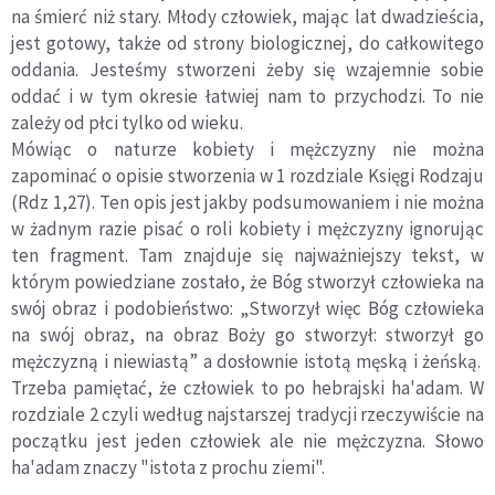
na śmierć niż stary. Młody człowiek, mając lat dwadzieścia,
jest gotowy, także od strony biologicznej, do całkowitego
oddania. Jesteśmy stworzeni żeby się wzajemnie sobie
oddać i w tym okresie łatwiej nam to przychodzi. To nie
zależy od płci tylko od wieku.
Mówiąc o naturze kobiety i mężczyzny nie można
zapominać o opisie stworzenia w 1 rozdziale Księgi Rodzaju
(Rdz 1,27). Ten opis jest jakby podsumowaniem i nie można
w żadnym razie pisać o roli kobiety i mężczyzny ignorując
ten fragment. Tam znajduje się najważniejszy tekst, w
którym powiedziane zostało, że Bóg stworzył człowieka na
swój obraz i podobieństwo: „Stworzył więc Bóg człowieka
na swój obraz, na obraz Boży go stworzył: stworzył go
mężczyzną i niewiastą” a dosłownie istotą męską i żeńską.
Trzeba pamiętać, że człowiek to po hebrajski ha'adam. W
rozdziale 2 czyli według najstarszej tradycji rzeczywiście na
początku jest jeden człowiek ale nie mężczyzna. Słowo
ha'adam znaczy "istota z prochu ziemi".