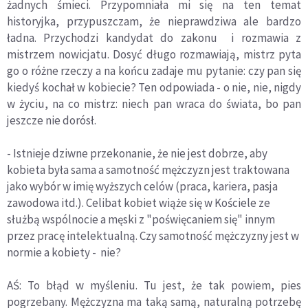
żadnych śmieci. Przypomniała mi się na ten temat
historyjka, przypuszczam, że nieprawdziwa ale bardzo
ładna. Przychodzi kandydat do zakonu i rozmawia z
mistrzem nowicjatu. Dosyć długo rozmawiają, mistrz pyta
go o różne rzeczy a na końcu zadaje mu pytanie: czy pan się
kiedyś kochał w kobiecie? Ten odpowiada - o nie, nie, nigdy
w życiu, na co mistrz: niech pan wraca do świata, bo pan
jeszcze nie dorósł.
- Istnieje dziwne przekonanie, że nie jest dobrze, aby
kobieta była sama a samotność mężczyzn jest traktowana
jako wybór w imię wyższych celów (praca, kariera, pasja
zawodowa itd.). Celibat kobiet wiąże się w Kościele ze
służbą wspólnocie a męski z "poświęcaniem się" innym
przez pracę intelektualną. Czy samotność mężczyzny jest w
normie a kobiety - nie?
AŚ: To błąd w myśleniu. Tu jest, że tak powiem, pies
pogrzebany. Mężczyzna ma taką samą, naturalną potrzebę