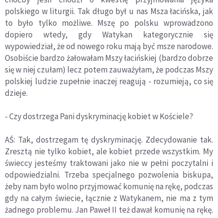
polskiego w liturgii. Tak długo był u nas Msza łacińska, jak
to było tylko możliwe. Mszę po polsku wprowadzono
dopiero wtedy, gdy Watykan kategorycznie się
wypowiedział, że od nowego roku mają być msze narodowe.
Osobiście bardzo żałowałam Mszy łacińskiej (bardzo dobrze
się w niej czułam) lecz potem zauważyłam, że podczas Mszy
polskiej ludzie zupełnie inaczej reagują - rozumieją, co się
dzieje.
- Czy dostrzega Pani dyskryminację kobiet w Kościele?
AŚ: Tak, dostrzegam tę dyskryminację. Zdecydowanie tak.
Zresztą nie tylko kobiet, ale kobiet przede wszystkim. My
świeccy jesteśmy traktowani jako nie w pełni poczytalni i
odpowiedzialni. Trzeba specjalnego pozwolenia biskupa,
żeby nam było wolno przyjmować komunię na rękę, podczas
gdy na całym świecie, łącznie z Watykanem, nie ma z tym
żadnego problemu. Jan Paweł II też dawał komunię na rękę.