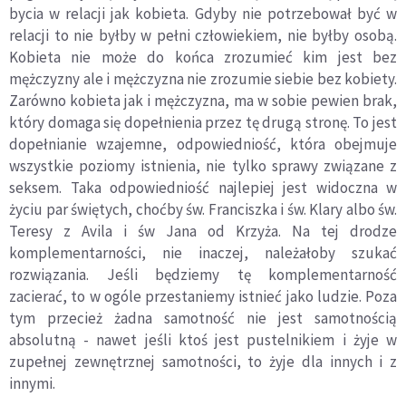
bycia w relacji jak kobieta. Gdyby nie potrzebował być w
relacji to nie byłby w pełni człowiekiem, nie byłby osobą.
Kobieta nie może do końca zrozumieć kim jest bez
mężczyzny ale i mężczyzna nie zrozumie siebie bez kobiety.
Zarówno kobieta jak i mężczyzna, ma w sobie pewien brak,
który domaga się dopełnienia przez tę drugą stronę. To jest
dopełnianie wzajemne, odpowiedniość, która obejmuje
wszystkie poziomy istnienia, nie tylko sprawy związane z
seksem. Taka odpowiedniość najlepiej jest widoczna w
życiu par świętych, choćby św. Franciszka i św. Klary albo św.
Teresy z Avila i św Jana od Krzyża. Na tej drodze
komplementarności, nie inaczej, należałoby szukać
rozwiązania. Jeśli będziemy tę komplementarność
zacierać, to w ogóle przestaniemy istnieć jako ludzie. Poza
tym przecież żadna samotność nie jest samotnością
absolutną - nawet jeśli ktoś jest pustelnikiem i żyje w
zupełnej zewnętrznej samotności, to żyje dla innych i z
innymi.