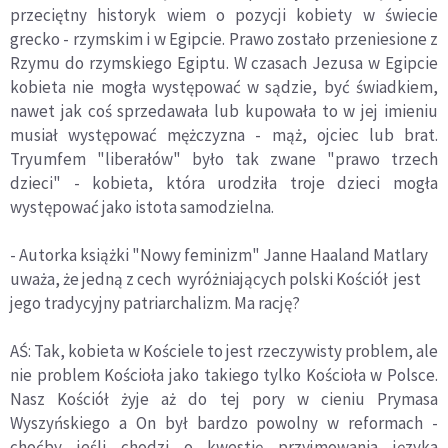
przeciętny historyk wiem o pozycji kobiety w świecie
grecko - rzymskim i w Egipcie. Prawo zostało przeniesione z
Rzymu do rzymskiego Egiptu. W czasach Jezusa w Egipcie
kobieta nie mogła występować w sądzie, być świadkiem,
nawet jak coś sprzedawała lub kupowała to w jej imieniu
musiał występować mężczyzna - mąż, ojciec lub brat.
Tryumfem "liberałów" było tak zwane "prawo trzech
dzieci" - kobieta, która urodziła troje dzieci mogła
występować jako istota samodzielna.
- Autorka książki "Nowy feminizm" Janne Haaland Matlary
uważa, że jedną z cech wyróżniających polski Kościół jest
jego tradycyjny patriarchalizm. Ma rację?
AŚ: Tak, kobieta w Kościele to jest rzeczywisty problem, ale
nie problem Kościoła jako takiego tylko Kościoła w Polsce.
Nasz Kościół żyje aż do tej pory w cieniu Prymasa
Wyszyńskiego a On był bardzo powolny w reformach -
choćby jeśli chodzi o kwestię przyjmowania języka