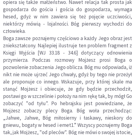
opiera się także małżeństwo. Nawet relacja tak prosta jak
gospodarza do gościa i gościa do gospodarza, wymaga
hesed, gdyż w nim zawiera się też pojęcie uczciwości,
niektórzy mówią - lojalności. Bóg pierwszy wychodzi do
człowieka.
Boga zawsze poznajemy częściowo a każdy Jego obraz jest
zniekształcony. Najlepiej ilustruje ten problem fragment z
Księgi Wyjścia [WJ 33.18 - 34.6] dotyczący odnowienia
przymierza. Podczas rozmowy Mojżesz prosi Boga o
pozwolenie zobaczenia Jego oblicza. Bóg mu odpowiada, iż
nikt nie może ujrzeć Jego chwały, gdyż by tego nie przeżył
ale proponuje co innego. Wskazuje, przy której skale ma
stanąć Mojżesz i obiecuje, że gdy będzie przechodził,
postawi go w szczelinie i położy na nim rękę tak, by mógł Go
zobaczyć "od tyłu". Po hebrajsku jest powiedziane, że
Mojżesz zobaczy plecy Boga. Bóg woła przechodząc:
„Jahwe, Jahwe, Bóg miłosierny i łaskawy, nieskory do
gniewu, bogaty w hesed i emet1.” Wszyscy poznajemy Boga
tak, jak Mojżesz, "od pleców". Bóg nie mówi o swojej istocie,