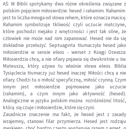
AŚ: W Biblii spotykamy dwa różne określenia związane z
polskim pojęciem miłosierdzie: hesed i rahamim. Rahamim
jest to liczba mnoga od słowa rehem, które oznacza macicę.
Rahamim symbolizuje tkliwość czyli uczucie matczyne,
które pochodzi niejako z wnętrzności i jest tak silne, że
człowiek nie może nad nim zapanować. Hesed nie da się
dokładnie przełożyć. Septuaginta tłumaczyła hesed jako
miłosierdzie w sensie eleos - werset z Księgi Ozeasza:
Miłosierdzia chcę, a nie ofiary pojawia się dwukrotnie u św.
Mateusza, który używa tu właśnie słowa eleos. Biblia
Tysiąclecia tłumaczy już hesed inaczej: Miłości chcę a nie
ofiary. Chodzi tu o miłość specyficzną, miłość czynną. Czym
innym jest miłosierdzie pojmowane jako uczucie
(rahamim), a czym innym jako aktywność (hesed).
Analogicznie w języku polskim można rozróżnóżnić litość,
którą się czuje i miłosierdzie, które się czyni.
Zasadnicze znaczenie ma fakt, że hesed jest z zasady
wzajemny, stanowi filar przymierza. Hesed jest rodzaju
męskiego, choć bardzo często występuje razem z emet, o