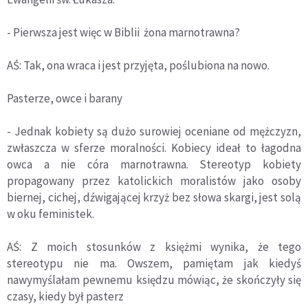
- Pierwsza jest więc w Biblii żona marnotrawna?
AŚ: Tak, ona wraca i jest przyjęta, poślubiona na nowo.
Pasterze, owce i barany
- Jednak kobiety są dużo surowiej oceniane od mężczyzn,
zwłaszcza w sferze moralności. Kobiecy ideał to łagodna
owca a nie córa marnotrawna. Stereotyp kobiety
propagowany przez katolickich moralistów jako osoby
biernej, cichej, dźwigającej krzyż bez słowa skargi, jest solą
w oku feministek.
AŚ: Z moich stosunków z księżmi wynika, że tego
stereotypu nie ma. Owszem, pamiętam jak kiedyś
nawymyślałam pewnemu księdzu mówiąc, że skończyły się
czasy, kiedy był pasterz