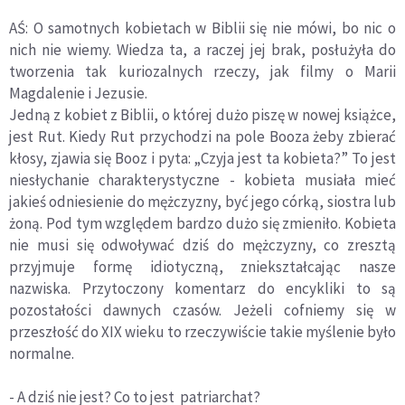
AŚ: O samotnych kobietach w Biblii się nie mówi, bo nic o
nich nie wiemy. Wiedza ta, a raczej jej brak, posłużyła do
tworzenia tak kuriozalnych rzeczy, jak filmy o Marii
Magdalenie i Jezusie.
Jedną z kobiet z Biblii, o której dużo piszę w nowej książce,
jest Rut. Kiedy Rut przychodzi na pole Booza żeby zbierać
kłosy, zjawia się Booz i pyta: „Czyja jest ta kobieta?” To jest
niesłychanie charakterystyczne - kobieta musiała mieć
jakieś odniesienie do mężczyzny, być jego córką, siostra lub
żoną. Pod tym względem bardzo dużo się zmieniło. Kobieta
nie musi się odwoływać dziś do mężczyzny, co zresztą
przyjmuje formę idiotyczną, zniekształcając nasze
nazwiska. Przytoczony komentarz do encykliki to są
pozostałości dawnych czasów. Jeżeli cofniemy się w
przeszłość do XIX wieku to rzeczywiście takie myślenie było
normalne.
- A dziś nie jest? Co to jest patriarchat?