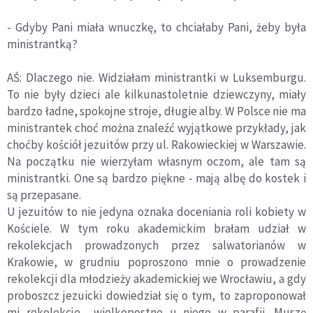
- Gdyby Pani miała wnuczkę, to chciałaby Pani, żeby była
ministrantką?
AŚ: Dlaczego nie. Widziałam ministrantki w Luksemburgu.
To nie były dzieci ale kilkunastoletnie dziewczyny, miały
bardzo ładne, spokojne stroje, długie alby. W Polsce nie ma
ministrantek choć można znaleźć wyjątkowe przykłady, jak
choćby kościół jezuitów przy ul. Rakowieckiej w Warszawie.
Na początku nie wierzyłam własnym oczom, ale tam są
ministrantki. One są bardzo piękne - mają albę do kostek i
są przepasane.
U jezuitów to nie jedyna oznaka doceniania roli kobiety w
Kościele. W tym roku akademickim brałam udział w
rekolekcjach prowadzonych przez salwatorianów w
Krakowie, w grudniu poproszono mnie o prowadzenie
rekolekcji dla młodzieży akademickiej we Wrocławiu, a gdy
proboszcz jezuicki dowiedział się o tym, to zaproponował
mi rekolekcje wielkopostne u niego w parafii. Muszę