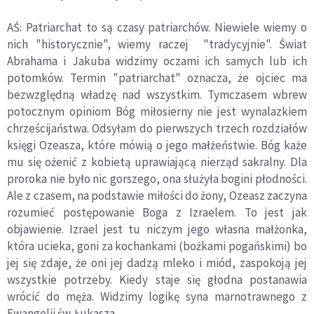
AŚ: Patriarchat to są czasy patriarchów. Niewiele wiemy o
nich "historycznie", wiemy raczej "tradycyjnie". Świat
Abrahama i Jakuba widzimy oczami ich samych lub ich
potomków. Termin "patriarchat" oznacza, że ojciec ma
bezwzględną władzę nad wszystkim. Tymczasem wbrew
potocznym opiniom Bóg miłosierny nie jest wynalazkiem
chrześcijaństwa. Odsyłam do pierwszych trzech rozdziałów
księgi Ozeasza, które mówią o jego małżeństwie. Bóg każe
mu się ożenić z kobietą uprawiającą nierząd sakralny. Dla
proroka nie było nic gorszego, ona służyła bogini płodności.
Ale z czasem, na podstawie miłości do żony, Ozeasz zaczyna
rozumieć postępowanie Boga z Izraelem. To jest jak
objawienie. Izrael jest tu niczym jego własna małżonka,
która ucieka, goni za kochankami (bożkami pogańskimi) bo
jej się zdaje, że oni jej dadzą mleko i miód, zaspokoją jej
wszystkie potrzeby. Kiedy staje się głodna postanawia
wrócić do męża. Widzimy logikę syna marnotrawnego z
Ewangelii św. Łukasza.