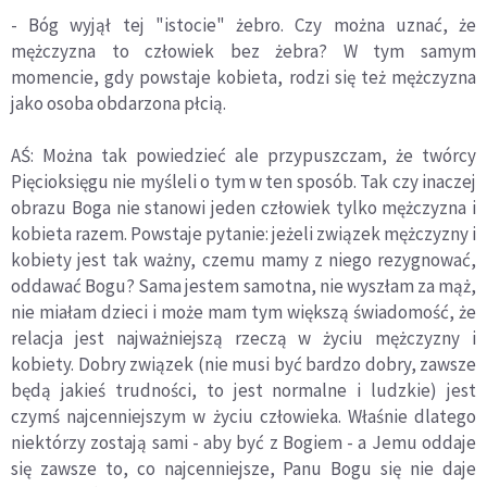
- Bóg wyjął tej "istocie" żebro. Czy można uznać, że
mężczyzna to człowiek bez żebra? W tym samym
momencie, gdy powstaje kobieta, rodzi się też mężczyzna
jako osoba obdarzona płcią.
AŚ: Można tak powiedzieć ale przypuszczam, że twórcy
Pięcioksięgu nie myśleli o tym w ten sposób. Tak czy inaczej
obrazu Boga nie stanowi jeden człowiek tylko mężczyzna i
kobieta razem. Powstaje pytanie: jeżeli związek mężczyzny i
kobiety jest tak ważny, czemu mamy z niego rezygnować,
oddawać Bogu? Sama jestem samotna, nie wyszłam za mąż,
nie miałam dzieci i może mam tym większą świadomość, że
relacja jest najważniejszą rzeczą w życiu mężczyzny i
kobiety. Dobry związek (nie musi być bardzo dobry, zawsze
będą jakieś trudności, to jest normalne i ludzkie) jest
czymś najcenniejszym w życiu człowieka. Właśnie dlatego
niektórzy zostają sami - aby być z Bogiem - a Jemu oddaje
się zawsze to, co najcenniejsze, Panu Bogu się nie daje