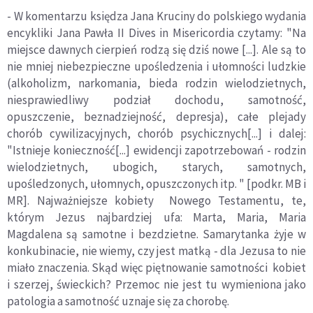
- W komentarzu księdza Jana Kruciny do polskiego wydania
encykliki Jana Pawła II Dives in Misericordia czytamy: "Na
miejsce dawnych cierpień rodzą się dziś nowe [...]. Ale są to
nie mniej niebezpieczne upośledzenia i ułomności ludzkie
(alkoholizm, narkomania, bieda rodzin wielodzietnych,
niesprawiedliwy podział dochodu, samotność,
opuszczenie, beznadziejność, depresja), całe plejady
chorób cywilizacyjnych, chorób psychicznych[...] i dalej:
"Istnieje konieczność[...] ewidencji zapotrzebowań - rodzin
wielodzietnych, ubogich, starych, samotnych,
upośledzonych, ułomnych, opuszczonych itp. " [podkr. MB i
MR]. Najważniejsze kobiety Nowego Testamentu, te,
którym Jezus najbardziej ufa: Marta, Maria, Maria
Magdalena są samotne i bezdzietne. Samarytanka żyje w
konkubinacie, nie wiemy, czy jest matką - dla Jezusa to nie
miało znaczenia. Skąd więc piętnowanie samotności kobiet
i szerzej, świeckich? Przemoc nie jest tu wymieniona jako
patologia a samotność uznaje się za chorobę.