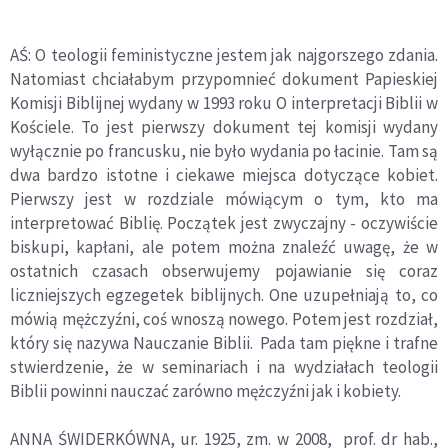
AŚ: O teologii feministyczne jestem jak najgorszego zdania.
Natomiast chciałabym przypomnieć dokument Papieskiej
Komisji Biblijnej wydany w 1993 roku O interpretacji Biblii w
Kościele. To jest pierwszy dokument tej komisji wydany
wyłącznie po francusku, nie było wydania po łacinie. Tam są
dwa bardzo istotne i ciekawe miejsca dotyczące kobiet.
Pierwszy jest w rozdziale mówiącym o tym, kto ma
interpretować Biblię. Początek jest zwyczajny - oczywiście
biskupi, kapłani, ale potem można znaleźć uwagę, że w
ostatnich czasach obserwujemy pojawianie się coraz
liczniejszych egzegetek biblijnych. One uzupełniają to, co
mówią mężczyźni, coś wnoszą nowego. Potem jest rozdział,
który się nazywa Nauczanie Biblii. Pada tam piękne i trafne
stwierdzenie, że w seminariach i na wydziałach teologii
Biblii powinni nauczać zarówno mężczyźni jak i kobiety.
ANNA ŚWIDERKÓWNA, ur. 1925, zm. w 2008, prof. dr hab.,