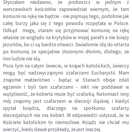
Słyszałam niedawno, że proboszcz w jednym z
warszawskich kościołów zapowiedział wiernym, że tam
komunii na rękę nie będzie - nie pojmuję tego, podobnie jak
całej burzy jaka się z tego powodu rozpętała w Polsce.
Odkąd mogę, staram się przyjmować komunię na rękę
właśnie ze względu na krytyków w mojej parafii a nie księży
jezuitów, bo ci są bardzo otwarci. Świadomie idę do ołtarza
po komunię ze specjalnie złożonymi dłońmi, dlatego, że
inni ludzie nie idą.
Poza tym na całym świecie, w krajach katolickich, świeccy
mogą być nadzwyczajnymi szafarzami Eucharystii. Mam
znajome małżeństwo - będąc w Stanach oboje zdali
egzamin i byli tam szafarzami - nikt nie poddawał w
wątpliwość, że kobieta może być szafarką. Natomiast inny
mój znajomy jest szafarzem w diecezji śląskiej i kiedyś
spytał księdza, dlaczego na spotkaniu szafarzy
diecezjalnych nie ma kobiet. W odpowiedzi usłyszał, że w
Kościele katolickim to niemożliwe. Ksiądz nie chciał mu
wierzyć, kiedy dawał przykłady, że jest inaczej.