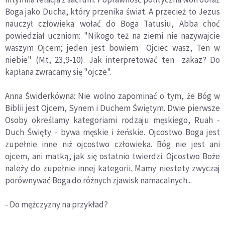
Boga jako Ducha, który przenika świat. A przecież to Jezus
nauczył człowieka wołać do Boga Tatusiu, Abba choć
powiedział uczniom: "Nikogo też na ziemi nie nazywajcie
waszym Ojcem; jeden jest bowiem Ojciec wasz, Ten w
niebie" (Mt, 23,9-10). Jak interpretować ten zakaz? Do
kapłana zwracamy się "ojcze".
Anna Świderkówna: Nie wolno zapominać o tym, że Bóg w
Biblii jest Ojcem, Synem i Duchem Świętym. Dwie pierwsze
Osoby określamy kategoriami rodzaju męskiego, Ruah -
Duch Święty - bywa męskie i żeńskie. Ojcostwo Boga jest
zupełnie inne niż ojcostwo człowieka. Bóg nie jest ani
ojcem, ani matką, jak się ostatnio twierdzi. Ojcostwo Boże
należy do zupełnie innej kategorii. Mamy niestety zwyczaj
porównywać Boga do różnych zjawisk namacalnych...
- Do mężczyzny na przykład?