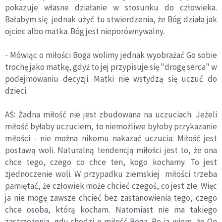
pokazuje własne działanie w stosunku do człowieka.
Bałabym się jednak użyć tu stwierdzenia, że Bóg działa jak
ojciec albo matka. Bóg jest nieporównywalny.
- Mówiąc o miłości Boga wolimy jednak wyobrażać Go sobie
trochę jako matkę, gdyż to jej przypisuje się "drogę serca" w
podejmowaniu decyzji. Matki nie wstydzą się uczuć do
dzieci.
AŚ: Żadna miłość nie jest zbudowana na uczuciach. Jeżeli
miłość byłaby uczuciem, to niemożliwe byłoby przykazanie
miłości - nie można nikomu nakazać uczucia. Miłość jest
postawą woli. Naturalną tendencją miłości jest to, że ona
chce tego, czego co chce ten, kogo kochamy. To jest
zjednoczenie woli. W przypadku ziemskiej miłości trzeba
pamiętać, że człowiek może chcieć czegoś, co jest złe. Więc
ja nie mogę zawsze chcieć bez zastanowienia tego, czego
chce osoba, którą kocham. Natomiast nie ma takiego
zastrzeżenia, gdy chodzi o miłość Boga. Bo ja wiem, że On