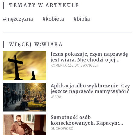
TEMATY W ARTYKULE
#mężczyzna
#kobieta
#biblia
WIĘCEJ W:
WIARA
Jezus pokazuje, czym naprawdę
jest wiara. Nie chodzi o jej
wielkość
KOMENTARZE DO EWANGELII
Aplikacja albo wykluczenie. Czy
jeszcze naprawdę mamy wybór?
WIARA
Samotność osób
konsekrowanych. Kapucyn:
Życie w pojedynkę rzadko jest
DUCHOWOŚĆ
sielanką