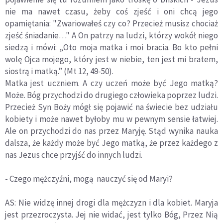
nie ma nawet czasu, żeby coś zjeść i oni chcą jego
opamiętania: "Zwariowałeś czy co? Przecież musisz chociaż
zjeść śniadanie…" A On patrzy na ludzi, którzy wokół niego
siedzą i mówi: „Oto moja matka i moi bracia. Bo kto pełni
wolę Ojca mojego, który jest w niebie, ten jest mi bratem,
siostrą i matką.” (Mt 12, 49-50).
Matka jest uczniem. A czy uczeń może być Jego matką?
Może. Bóg przychodzi do drugiego człowieka poprzez ludzi.
Przecież Syn Boży mógł się pojawić na świecie bez udziału
kobiety i może nawet byłoby mu w pewnym sensie łatwiej.
Ale on przychodzi do nas przez Maryję. Stąd wynika nauka
dalsza, że każdy może być Jego matką, że przez każdego z
nas Jezus chce przyjść do innych ludzi.
- Czego mężczyźni, mogą nauczyć się od Maryi?
AS: Nie widzę innej drogi dla mężczyzn i dla kobiet. Maryja
jest przezroczysta. Jej nie widać, jest tylko Bóg, Przez Nią