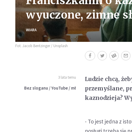
Franciszkanin o ka
wyuczone, zimne s
WIARA
Fot. Jacob Bentzinger / Unsplash
3 lata temu
Ludzie chcą, że
przemyślane, pr
Bez sloganu / YouTube / mł
kaznodzieja? Wy
- To jest jedna z is
posługi trzeba się 