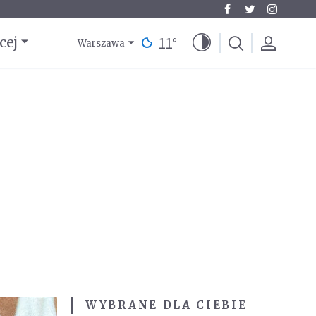
11
°
cej
Warszawa
WYBRANE DLA CIEBIE