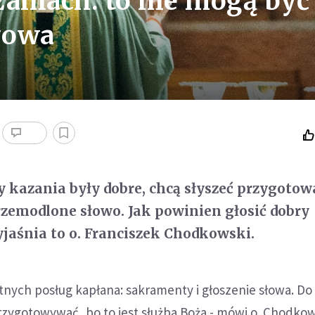
zaniach: to nie mogą być
łowa
by kazania były dobre, chcą słyszeć przygotow
zemodlone słowo. Jak powinien głosić dobry
jaśnia to o. Franciszek Chodkowski.
totnych posług kapłana: sakramenty i głoszenie słowa. Do 
przygotowywać, bo to jest służba Boża - mówi o. Chodko