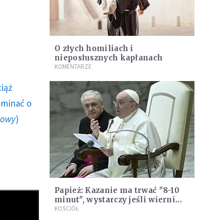
O złych homiliach i
nieposłusznych kapłanach
KOMENTARZE
ciąż
ominać o
howy
)
Papież: Kazanie ma trwać "8-10
minut", wystarczy jeśli wierni
zapamiętają "jedną myśl"
KOŚCIÓŁ