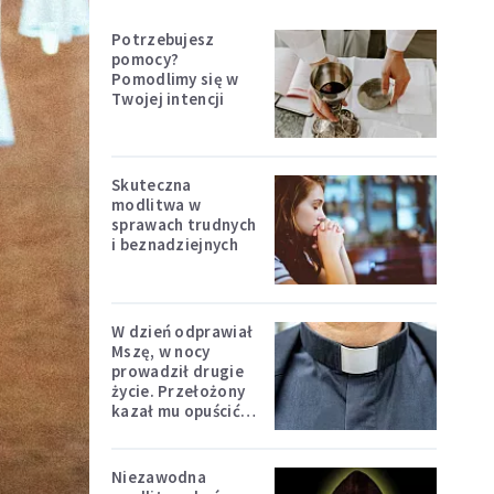
Potrzebujesz
pomocy?
Pomodlimy się w
Twojej intencji
Skuteczna
modlitwa w
sprawach trudnych
i beznadziejnych
W dzień odprawiał
Mszę, w nocy
prowadził drugie
życie. Przełożony
kazał mu opuścić
zakon
Niezawodna