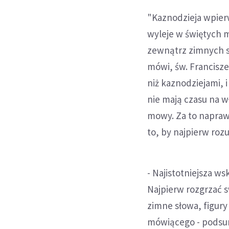
"Kaznodzieja wpier
wyleje w świętych m
zewnątrz zimnych sł
mówi, św. Francisze
niż kaznodziejami, 
nie mają czasu na 
mowy. Za to naprawd
to, by najpierw roz
- Najistotniejsza w
Najpierw rozgrzać 
zimne słowa, figury
mówiącego - podsum