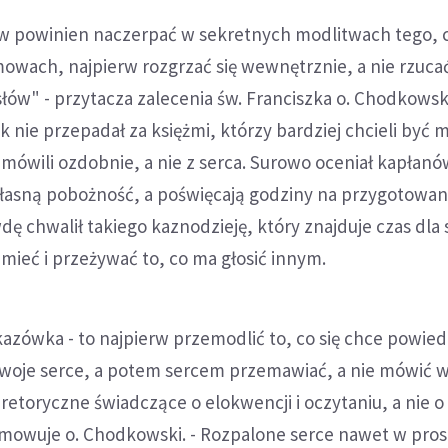
w powinien naczerpać w sekretnych modlitwach tego,
owach, najpierw rozgrzać się wewnętrznie, a nie rzuca
ów" - przytacza zalecenia św. Franciszka o. Chodkowski
k nie przepadał za księżmi, którzy bardziej chcieli być
i mówili ozdobnie, a nie z serca. Surowo oceniał kapłanó
własną pobożność, a poświęcają godziny na przygotowan
ę chwalił takiego kaznodzieję, który znajduje czas dla 
umieć i przeżywać to, co ma głosić innym.
skazówka - to najpierw przemodlić to, co się chce powied
swoje serce, a potem sercem przemawiać, a nie mówić 
 retoryczne świadczące o elokwencji i oczytaniu, a nie o
owuje o. Chodkowski. - Rozpalone serce nawet w pro