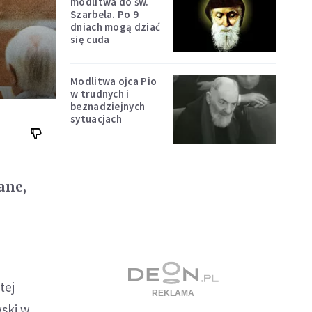
modlitwa do św.
Szarbela. Po 9
dniach mogą dziać
się cuda
Modlitwa ojca Pio
w trudnych i
beznadziejnych
sytuacjach
ane,
tej
wski w