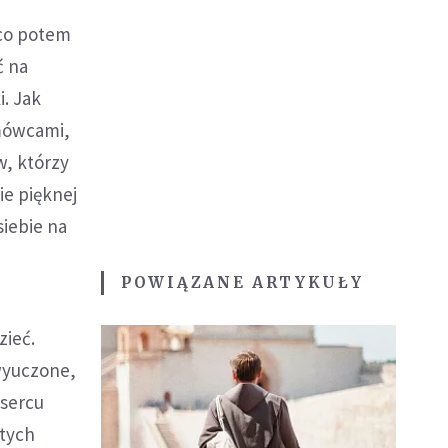
 co potem
ć na
. Jak
 mówcami,
w, którzy
ie pięknej
siebie na
POWIĄZANE ARTYKUŁY
zieć.
wyuczone,
 sercu
stych