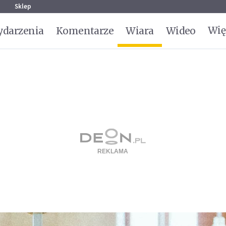
g
Sklep
Wię
darzenia
Komentarze
Wiara
Wideo