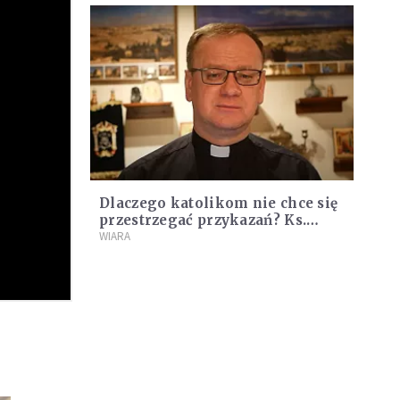
Dlaczego katolikom nie chce się
przestrzegać przykazań? Ks.
Węgrzyniak wymienia 10
WIARA
powodów