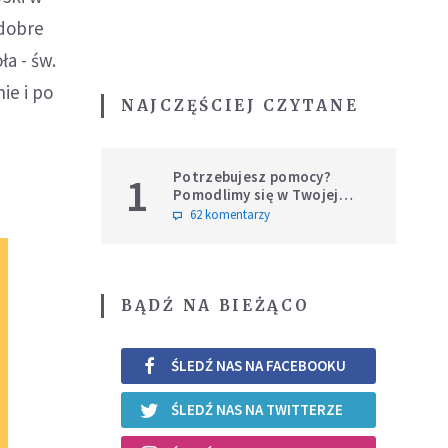
 dobre
a - św.
ie i po
NAJCZĘŚCIEJ CZYTANE
Potrzebujesz pomocy?
1
Pomodlimy się w Twojej
intencji
62 komentarzy
BĄDŹ NA BIEŻĄCO
ŚLEDŹ NAS NA FACEBOOKU
ŚLEDŹ NAS NA TWITTERZE