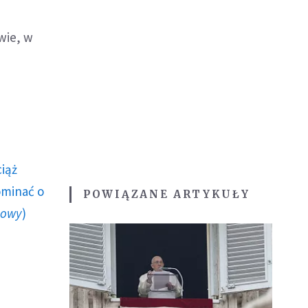
wie, w
ciąż
ominać o
POWIĄZANE ARTYKUŁY
howy
)