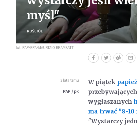
wystarczy jeśli wie
myśl"
KOŚCIÓŁ
fot. PAP/EPA/MAURIZIO BRAMBATTI
3 lata temu
W piątek
papież
przebywających
PAP / pk
wygłaszanych
h
ma trwać "8-10 
"Wystarczy jedna