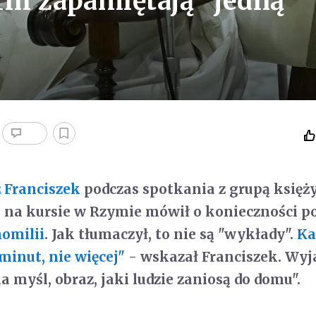
rni zapamiętają "jedną
 Franciszek
podczas spotkania z grupą księży
 na kursie w Rzymie mówił o konieczności 
omilii
. Jak tłumaczył, to nie są "wykłady".
Ka
minut, nie więcej"
- wskazał Franciszek. Wyja
 myśl, obraz, jaki ludzie zaniosą do domu".