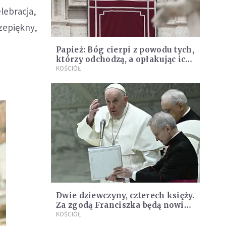
lebracja,
rzepiękny,
Papież: Bóg cierpi z powodu tych,
którzy odchodzą, a opłakując ich,
tym bardziej ich miłuje
KOŚCIÓŁ
Dwie dziewczyny, czterech księży.
Za zgodą Franciszka będą nowi
błogosławieni
KOŚCIÓŁ