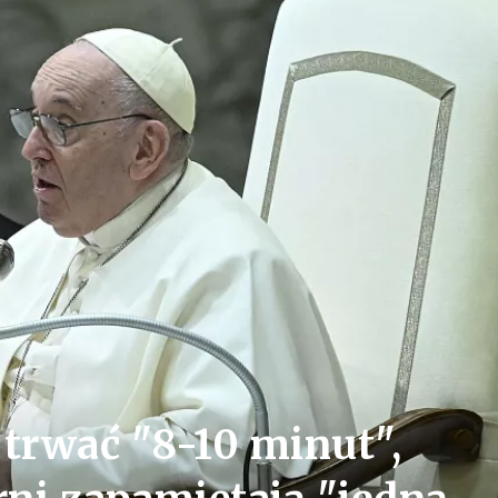
 trwać "8-10 minut",