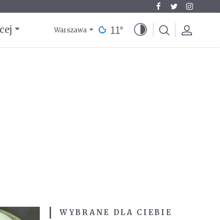
11
°
cej
Warszawa
WYBRANE DLA CIEBIE