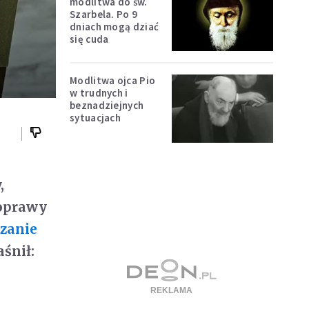
modlitwa do św.
Szarbela. Po 9
dniach mogą dziać
się cuda
Modlitwa ojca Pio
w trudnych i
beznadziejnych
sytuacjach
,
poprawy
zanie
śnił: