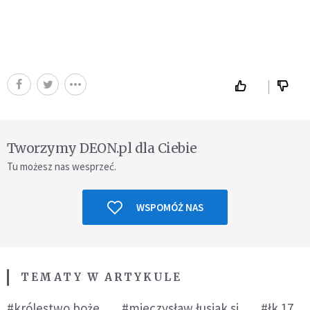
Tworzymy DEON.pl dla Ciebie
Tu możesz nas wesprzeć.
WSPOMÓŻ NAS
TEMATY W ARTYKULE
#królestwo boże
#mieczysław łusiak sj
#łk 17