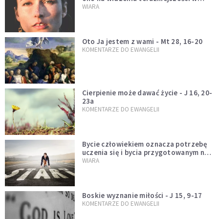
świetle przeszłości Jezusa
WIARA
Oto Ja jestem z wami - Mt 28, 16-20
KOMENTARZE DO EWANGELII
Cierpienie może dawać życie - J 16, 20-
23a
KOMENTARZE DO EWANGELII
Bycie człowiekiem oznacza potrzebę
uczenia się i bycia przygotowanym na
nowość każdej sytuacji
WIARA
Boskie wyznanie miłości - J 15, 9-17
KOMENTARZE DO EWANGELII