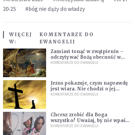
20-25
#bóg nie dąży do władzy
WIĘCEJ
KOMENTARZE DO
W:
EWANGELII
Zamiast tonąć w zwątpieniu –
odczytywać Bożą obecność w
burzach codziennego życia
KOMENTARZE DO EWANGELII
Jezus pokazuje, czym naprawdę
jest wiara. Nie chodzi o jej
wielkość
KOMENTARZE DO EWANGELII
Chcesz zrobić dla Boga
wszystko? Uważaj, by nie wpaść
w groźną pułapkę
KOMENTARZE DO EWANGELII