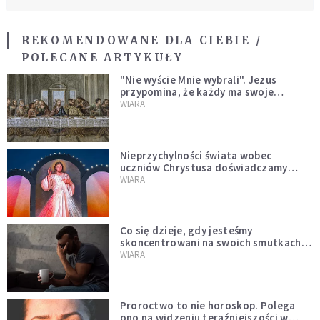
REKOMENDOWANE DLA CIEBIE /
POLECANE ARTYKUŁY
"Nie wyście Mnie wybrali". Jezus
przypomina, że każdy ma swoje
miejsce i swoją misję
WIARA
Nieprzychylności świata wobec
uczniów Chrystusa doświadczamy
wszyscy, również dzisiaj
WIARA
Co się dzieje, gdy jesteśmy
skoncentrowani na swoich smutkach?
Mówi o tym św. Jan
WIARA
Proroctwo to nie horoskop. Polega
ono na widzeniu teraźniejszości w