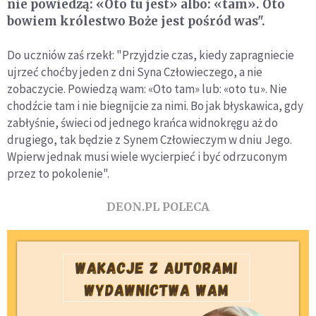
nie powiedzą: «Oto tu jest» albo: «tam». Oto
bowiem królestwo Boże jest pośród was".
Do uczniów zaś rzekł: "Przyjdzie czas, kiedy zapragniecie
ujrzeć choćby jeden z dni Syna Człowieczego, a nie
zobaczycie. Powiedzą wam: «Oto tam» lub: «oto tu». Nie
chodźcie tam i nie biegnijcie za nimi. Bo jak błyskawica, gdy
zabłyśnie, świeci od jednego krańca widnokręgu aż do
drugiego, tak będzie z Synem Człowieczym w dniu Jego.
Wpierw jednak musi wiele wycierpieć i być odrzuconym
przez to pokolenie".
DEON.PL POLECA