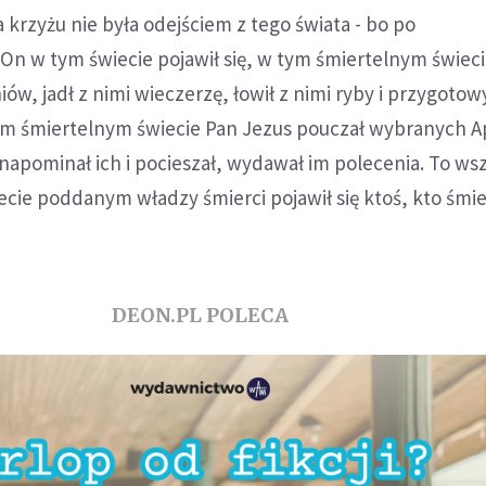
 krzyżu nie była odejściem z tego świata - bo po
n w tym świecie pojawił się, w tym śmiertelnym świec
ów, jadł z nimi wieczerzę, łowił z nimi ryby i przygotow
tym śmiertelnym świecie Pan Jezus pouczał wybranych A
 napominał ich i pocieszał, wydawał im polecenia. To ws
ecie poddanym władzy śmierci pojawił się ktoś, kto śmier
DEON.PL POLECA