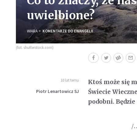
Co to znaczy, że nas
uwielbione?
WIARA
KOMENTARZE DO EWANGELII
(fot. shutterstock.com)
10 lat temu
Ktoś może się 
Świecie Wieczne
Piotr Lenartowicz SJ
podobni. Będzie
/…