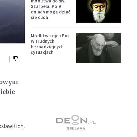
modlitwa do św.
Szarbela. Po 9
dniach mogą dziać
się cuda
Modlitwa ojca Pio
w trudnych i
beznadziejnych
sytuacjach
 Nowym
iebie
sławił ich.