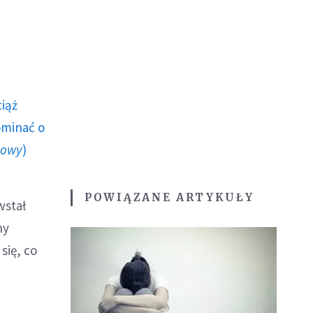
ciąż
ominać o
howy
)
POWIĄZANE ARTYKUŁY
wstał
ny
się, co