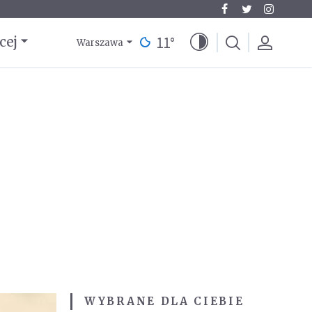
11
°
cej
Warszawa
WYBRANE DLA CIEBIE