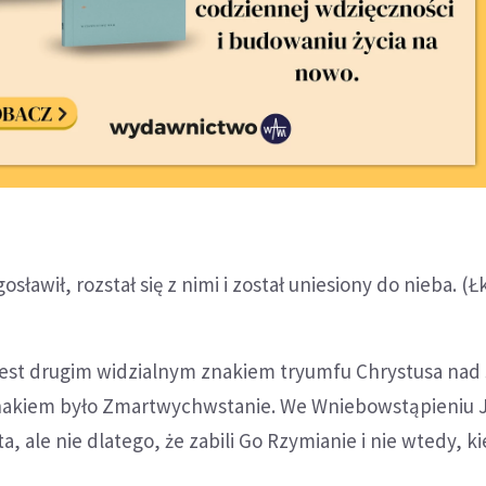
osławił, rozstał się z nimi i został uniesiony do nieba. (Łk
est drugim widzialnym znakiem tryumfu Chrystusa nad 
nakiem było Zmartwychwstanie. We Wniebowstąpieniu 
a, ale nie dlatego, że zabili Go Rzymianie i nie wtedy, k