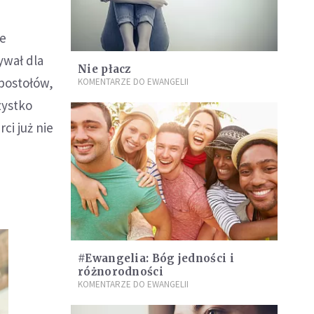
ie
ywał dla
Nie płacz
postołów,
KOMENTARZE DO EWANGELII
zystko
ci już nie
#Ewangelia: Bóg jedności i
różnorodności
KOMENTARZE DO EWANGELII