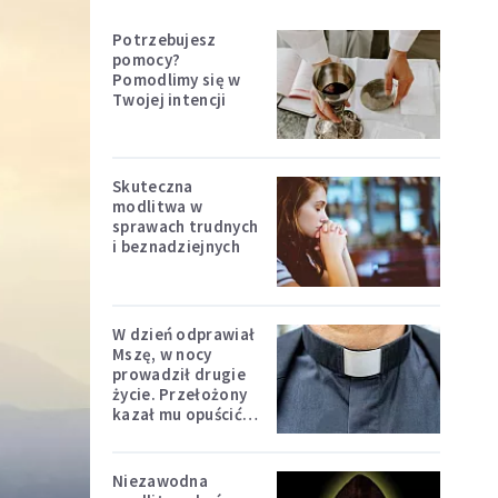
Potrzebujesz
pomocy?
Pomodlimy się w
Twojej intencji
Skuteczna
modlitwa w
sprawach trudnych
i beznadziejnych
W dzień odprawiał
Mszę, w nocy
prowadził drugie
życie. Przełożony
kazał mu opuścić
zakon
Niezawodna