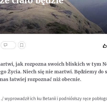
ze ciało będzie
martwi, jak rozpozna swoich bliskich w tym
go Życia. Niech się nie martwi. Będziemy do s
 nas łatwiej rozpoznać niż obecnie.
/ wyprowadził ich ku Betanii i podniósłszy ręce pobłogo