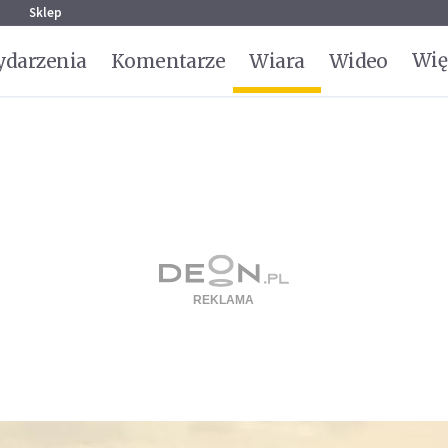
g
Sklep
Wię
darzenia
Komentarze
Wiara
Wideo