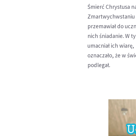
Śmierć Chrystusa na
Zmartwychwstaniu O
przemawiał do uczni
nich śniadanie. W 
umacniał ich wiarę,
oznaczało, że w świ
podlegał.