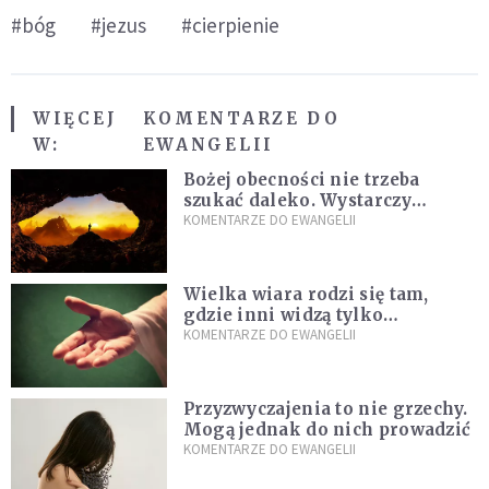
#bóg
#jezus
#cierpienie
WIĘCEJ
KOMENTARZE DO
W:
EWANGELII
Bożej obecności nie trzeba
szukać daleko. Wystarczy
nauczyć się słuchać
KOMENTARZE DO EWANGELII
Wielka wiara rodzi się tam,
gdzie inni widzą tylko
przeszkody
KOMENTARZE DO EWANGELII
Przyzwyczajenia to nie grzechy.
Mogą jednak do nich prowadzić
KOMENTARZE DO EWANGELII