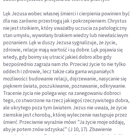
Lęk Jezusa wobec własnej śmierci i cierpienia powinien być
dla nas zarówno przestrogą jak i pokrzepieniem. Chrystus
nie jest stoikiem, który uważałby uczucia za patologiczny
stan umysłu, wywołany brakiem wiedzy lub niewłaściwym
poznaniem. Lęk w duszy Jezusa sygnalizuje, że życie,
zdrowie, relacje mają wartość i są dobre. Lęk pojawia się
wtedy, gdy boimy się utracić jakieś dobro albo gdy
bezpośrednio zagraża nam zło. Przecież życie to nie tylko
oddech i zdrowie, lecz także cała gama wspaniałych
możliwości: budowanie relacji, dojrzewanie, nasycanie się
pięknem świata, poszukiwanie, poznawanie, odkrywanie.
Tracenie życia nie polega więc na zanegowaniu dobroci
tego, co stworzone na rzecz jakiegoś rzeczywistego dobra,
ale ukrytego poza tym światem. Jezus nie uważa, że życie
ziemskie jest chorobą, której wyleczenie następuje przez
śmierć. Przeciwnie wyraźnie mówi: "Ja życie moje oddaję,
aby je potem znów odzyskać" (J 10, 17). Zbawienie