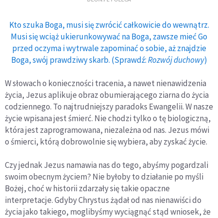
Kto szuka Boga, musi się zwrócić całkowicie do wewnątrz.
Musi się wciąż ukierunkowywać na Boga, zawsze mieć Go
przed oczyma i wytrwale zapominać o sobie, aż znajdzie
Boga, swój prawdziwy skarb. (Sprawdź:
Rozwój duchowy
)
W słowach o konieczności tracenia, a nawet nienawidzenia
życia, Jezus aplikuje obraz obumierającego ziarna do życia
codziennego. To najtrudniejszy paradoks Ewangelii. W nasze
życie wpisana jest śmierć. Nie chodzi tylko o tę biologiczną,
która jest zaprogramowana, niezależna od nas. Jezus mówi
o śmierci, którą dobrowolnie się wybiera, aby zyskać życie.
Czy jednak Jezus namawia nas do tego, abyśmy pogardzali
swoim obecnym życiem? Nie byłoby to działanie po myśli
Bożej, choć w historii zdarzały się takie opaczne
interpretacje. Gdyby Chrystus żądał od nas nienawiści do
życia jako takiego, moglibyśmy wyciągnąć stąd wniosek, że