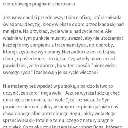
chorobliwego pragnienia cierpienia.
Jezusowi chodzi przede wszystkim o ofiarę, która zakłada
świadomą decyzję, kiedy większe dobro przedkłada się nad
mniejsze. Na przykład, życie wielu nad życie moje. Ale
właśnie w tym punkcie musimy uważać, aby nie utożsamiać
każdej formy cierpienia z traceniem życia, np. choroby,
której często nie wybieramy. Nierzadko dzieci rodzą się
chore, upośledzone, i to ciężko. Czy wtedy można o nich
powiedzieć, że to dobrze, bo w ten sposób "nienawidzą
swojego życia" i zachowają je na życie wieczne?
Nie możemy też wpadać w pułapkę, a bardzo łatwo to
uczynić, że skoro "moja wola" Jezusa wyraża ludzką chęć
uniknięcia cierpienia, to "wola Ojca" oznacza, że Syn
powinien cierpieć, jakby w samym cierpieniu jaśniało coś
chwalebnego albo potrzebnego Bogu, jakby wola Boga
sprzeciwiała się totalnie temu, czego z natury pragnie
człowiek. Co za okrutny i przerażający obraz Boga, którego