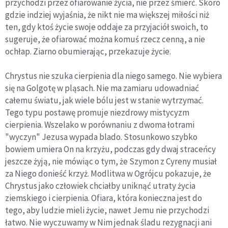
przychodzi przez ofiarowanie życia, nie przez śmierć. Skoro
gdzie indziej wyjaśnia, że nikt nie ma większej miłości niż
ten, gdy ktoś życie swoje oddaje za przyjaciół swoich, to
sugeruje, że ofiarować można komuś rzecz cenną, a nie
ochłap. Ziarno obumierając, przekazuje życie.
Chrystus nie szuka cierpienia dla niego samego. Nie wybiera
się na Golgotę w pląsach. Nie ma zamiaru udowadniać
całemu światu, jak wiele bólu jest w stanie wytrzymać.
Tego typu postawę promuje niezdrowy mistycyzm
cierpienia. Wszelako w porównaniu z dwoma łotrami
"wyczyn" Jezusa wypada blado. Stosunkowo szybko
bowiem umiera On na krzyżu, podczas gdy dwaj straceńcy
jeszcze żyją, nie mówiąc o tym, że Szymon z Cyreny musiał
za Niego donieść krzyż. Modlitwa w Ogrójcu pokazuje, że
Chrystus jako człowiek chciałby uniknąć utraty życia
ziemskiego i cierpienia. Ofiara, która konieczna jest do
tego, aby ludzie mieli życie, nawet Jemu nie przychodzi
łatwo. Nie wyczuwamy w Nim jednak śladu rezygnacji ani