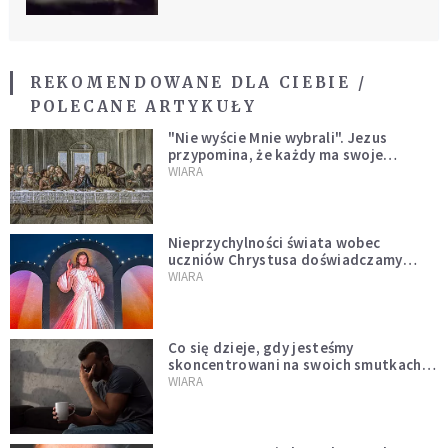
REKOMENDOWANE DLA CIEBIE /
POLECANE ARTYKUŁY
"Nie wyście Mnie wybrali". Jezus
przypomina, że każdy ma swoje
miejsce i swoją misję
WIARA
Nieprzychylności świata wobec
uczniów Chrystusa doświadczamy
wszyscy, również dzisiaj
WIARA
Co się dzieje, gdy jesteśmy
skoncentrowani na swoich smutkach?
Mówi o tym św. Jan
WIARA