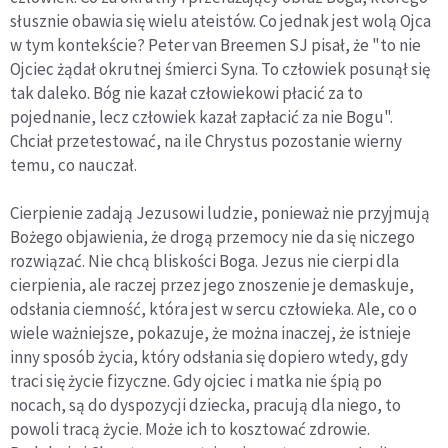
słusznie obawia się wielu ateistów. Co jednak jest wolą Ojca
w tym kontekście? Peter van Breemen SJ pisał, że "to nie
Ojciec żądał okrutnej śmierci Syna. To człowiek posunął się
tak daleko. Bóg nie kazał człowiekowi płacić za to
pojednanie, lecz człowiek kazał zapłacić za nie Bogu".
Chciał przetestować, na ile Chrystus pozostanie wierny
temu, co nauczał.
Cierpienie zadają Jezusowi ludzie, ponieważ nie przyjmują
Bożego objawienia, że drogą przemocy nie da się niczego
rozwiązać. Nie chcą bliskości Boga. Jezus nie cierpi dla
cierpienia, ale raczej przez jego znoszenie je demaskuje,
odsłania ciemność, która jest w sercu człowieka. Ale, co o
wiele ważniejsze, pokazuje, że można inaczej, że istnieje
inny sposób życia, który odsłania się dopiero wtedy, gdy
traci się życie fizyczne. Gdy ojciec i matka nie śpią po
nocach, są do dyspozycji dziecka, pracują dla niego, to
powoli tracą życie. Może ich to kosztować zdrowie.