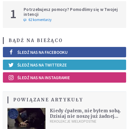
1
Potrzebujesz pomocy? Pomodlimy się w Twojej
intencji
62 komentarzy
BĄDŹ NA BIEŻĄCO
ŚLEDŹ NAS NA FACEBOOKU
ŚLEDŹ NAS NA TWITTERZE
ŚLEDŹ NAS NA INSTAGRAMIE
POWIĄZANE ARTYKUŁY
Kiedy ćpałem, nie byłem sobą.
Dzisiaj nie noszę już żadnej
maski
REKOLEKCJE WIELKOPOSTNE