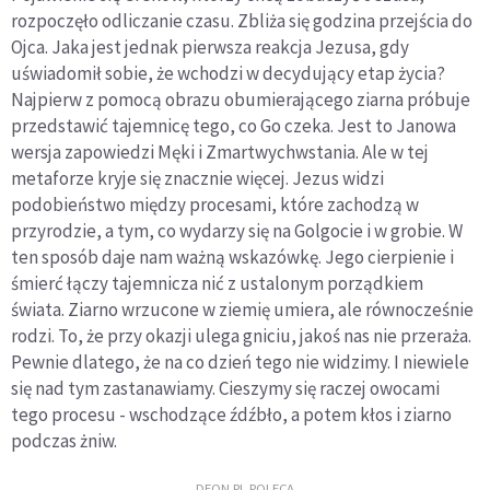
rozpoczęło odliczanie czasu. Zbliża się godzina przejścia do
Ojca. Jaka jest jednak pierwsza reakcja Jezusa, gdy
uświadomił sobie, że wchodzi w decydujący etap życia?
Najpierw z pomocą obrazu obumierającego ziarna próbuje
przedstawić tajemnicę tego, co Go czeka. Jest to Janowa
wersja zapowiedzi Męki i Zmartwychwstania. Ale w tej
metaforze kryje się znacznie więcej. Jezus widzi
podobieństwo między procesami, które zachodzą w
przyrodzie, a tym, co wydarzy się na Golgocie i w grobie. W
ten sposób daje nam ważną wskazówkę. Jego cierpienie i
śmierć łączy tajemnicza nić z ustalonym porządkiem
świata. Ziarno wrzucone w ziemię umiera, ale równocześnie
rodzi. To, że przy okazji ulega gniciu, jakoś nas nie przeraża.
Pewnie dlatego, że na co dzień tego nie widzimy. I niewiele
się nad tym zastanawiamy. Cieszymy się raczej owocami
tego procesu - wschodzące źdźbło, a potem kłos i ziarno
podczas żniw.
DEON.PL POLECA