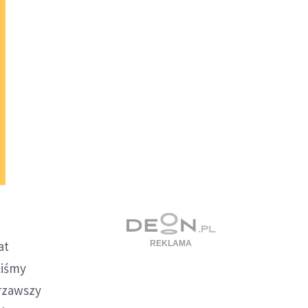
at
liśmy
jrzawszy