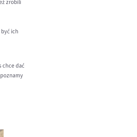
ż zrobili
 być ich
s chce dać
, poznamy