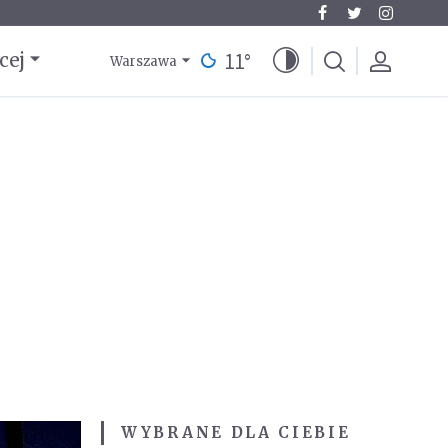
11
°
cej
Warszawa
WYBRANE DLA CIEBIE