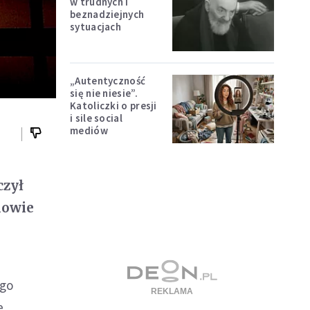
w trudnych i
beznadziejnych
sytuacjach
„Autentyczność
się nie niesie”.
Katoliczki o presji
i sile social
mediów
czył
iowie
ego
e