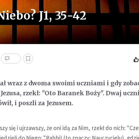
iebo? J1, 35-42
stał wraz z dwoma swoimi uczniami i gdy zoba
Jezusa, rzekł: "Oto Baranek Boży". Dwaj uczn
ówił, i poszli za Jezusem.
y się i ujrzawszy, że oni idą za Nim, rzekł do nich: "Cz
edzieli do Niego: "Rabbi! (to znaczy: Nauczycielu), gdzi