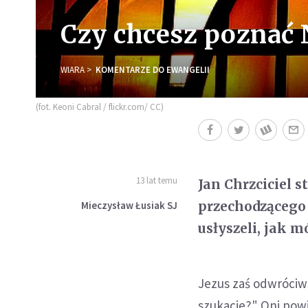
Czy chcesz poznać N
WIARA
KOMENTARZE DO EWANGELII
(fot. Keoni Cabral / flickr.com/ CC)
13 lat temu
Jan Chrzciciel 
przechodzącego 
Mieczysław Łusiak SJ
usłyszeli, jak m
Jezus zaś odwróciwsz
szukacie?" Oni powi