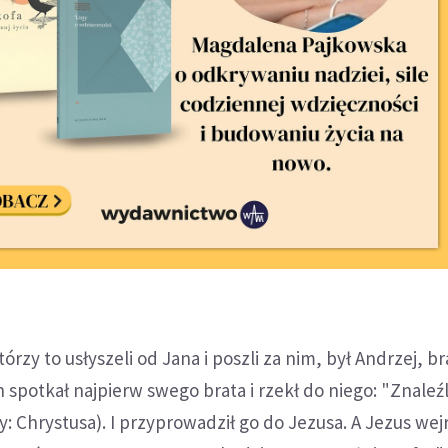
zy to usłyszeli od Jana i poszli za nim, był Andrzej, br
 spotkał najpierw swego brata i rzekł do niego: "Znaleź
y: Chrystusa). I przyprowadził go do Jezusa. A Jezus we