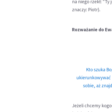
na niego rzekł: "Ty
znaczy: Piotr).
Rozważanie do Ewa
Kto szuka Bo
ukierunkowywać n
sobie, aż znaj
Jeżeli chcemy kogoś