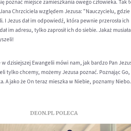
się poznać miejsce zamieszkania owego człowieka. Tak te
Jana Chrzciciela względem Jezusa: "Nauczycielu, gdzie
li. I Jezus dał im odpowiedź, która pewnie przerosła ich
ał im adresu, tylko zaprosił ich do siebie. Jakaż musiała
yszeli!
w dzisiejszej Ewangelii mówi nam, jak bardzo Pan Jezu
żeli tylko chcemy, możemy Jezusa poznać. Poznając Go
a. A jako że On teraz mieszka w Niebie, poznamy Niebo.
DEON.PL POLECA