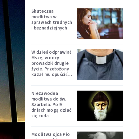
Skuteczna
modlitwa w
sprawach trudnych
i beznadziejnych
W dzień odprawiał
Mszę, w nocy
prowadził drugie
życie. Przełożony
kazał mu opuścić
zakon
Niezawodna
modlitwa do św.
Szarbela. Po 9
dniach mogą dziać
się cuda
Modlitwa ojca Pio