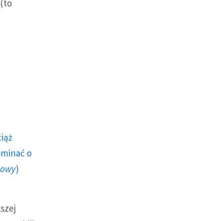
 (to
ciąż
ominać o
howy
)
szej