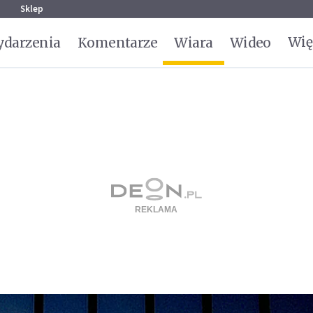
g
Sklep
Wię
darzenia
Komentarze
Wiara
Wideo