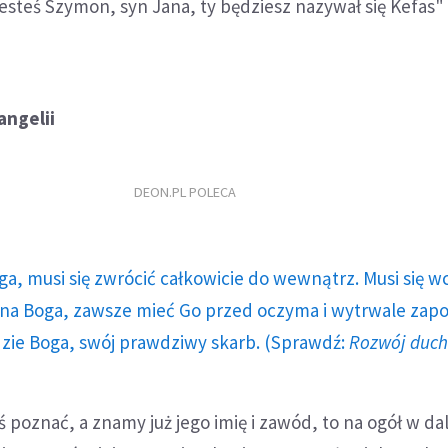
 jesteś Szymon, syn Jana, ty będziesz nazywał się Kefas"
ngelii
DEON.PL POLECA
ga, musi się zwrócić całkowicie do wewnątrz. Musi się w
a Boga, zawsze mieć Go przed oczyma i wytrwale zap
dzie Boga, swój prawdziwy skarb. (Sprawdź:
Rozwój duc
 poznać, a znamy już jego imię i zawód, to na ogół w dal