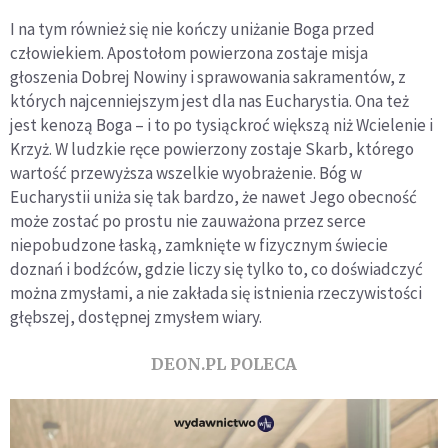
I na tym również się nie kończy uniżanie Boga przed
człowiekiem. Apostołom powierzona zostaje misja
głoszenia Dobrej Nowiny i sprawowania sakramentów, z
których najcenniejszym jest dla nas Eucharystia. Ona też
jest kenozą Boga – i to po tysiąckroć większą niż Wcielenie i
Krzyż. W ludzkie ręce powierzony zostaje Skarb, którego
wartość przewyższa wszelkie wyobrażenie. Bóg w
Eucharystii uniża się tak bardzo, że nawet Jego obecność
może zostać po prostu nie zauważona przez serce
niepobudzone łaską, zamknięte w fizycznym świecie
doznań i bodźców, gdzie liczy się tylko to, co doświadczyć
można zmysłami, a nie zakłada się istnienia rzeczywistości
głębszej, dostępnej zmysłem wiary.
DEON.PL POLECA