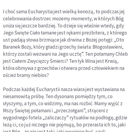
I choć sama Eucharystia jest wielką kenozą, to podczas jej
celebrowania dostrzec możemy momenty, w których Bóg
uniża się jeszcze bardziej. To dzieje się właśnie wtedy, gdy
Jego Święte Ciało łamane jest rękami prezbitera, z którego
ust padają słowa brzmiące jak drwina z Bożej potęgi: „Oto
Baranek Boży, który gładzi grzechy świata. Błogosławieni,
którzy zostali wezwani na Jego ucztę”. Ten połamany Chleb
jest Ciałem Zwycięzcy Śmierci? Ten łyk Wina jest Krwią,
która obmywa z grzechów i otwiera przed człowiekiem na
oścież bramy niebios?
Podczas każdej Eucharystii nasza wiara jest wystawiana na
niesamowitą próbę. Ten dysonans pomiędzy tym, co
słyszymy, a tym, co widzimy, ma nas rozbić. Mamy wyjść z
Mszy Świętej połamani i „przeczołgani”, strąceni z
wygodnego fotela „zaliczaczy” rytuałów na podłogę, gdzie
leżą ci, co już niczego nie pojmują, bo przerasta ich to, jaki
jest Bóg – że nie jest taki, jaki powinien być, czyli