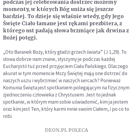
podczas jej celebrowania dostrzec możemy
momenty, w których Bóg uniża się jeszcze
bardziej. To dzieje się właśnie wtedy, gdy Jego
Święte Ciało łamane jest rękami prezbitera, z
którego ust padają słowa brzmiące jak drwina z
Bożej potęgi.
„
Oto Baranek Boży, który gładzi grzech świata” (J 1,29). To
słowa dobrze nam znane, słyszymy je podczas każdej
Eucharystii tuż przed przyjęciem Ciała Pańskiego. Dlaczego
akurat w tym momencie Mszy Świętej mają one dotrzeć do
naszych uszu i wybrzmieć w naszych sercach? Ponieważ
Komunia Święta jest spotkaniem polegającym na fizycznym
zjednoczeniu człowieka z Chrystusem. Jest to jednak
spotkanie, w którym mam sobie uświadomić, kim ja jestem
oraz kim jest Ten, który karmi mnie swoim Ciałem, i po co to
robi.
DEON.PL POLECA