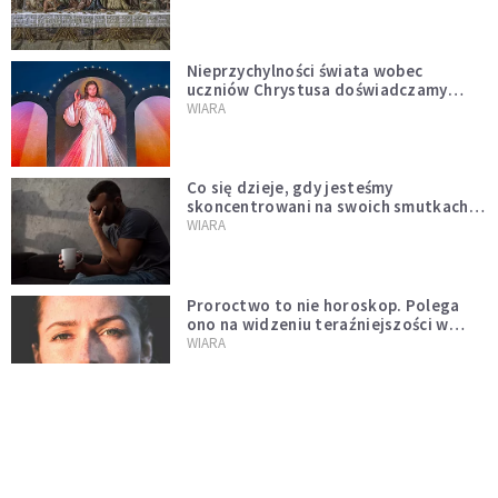
Nieprzychylności świata wobec
uczniów Chrystusa doświadczamy
wszyscy, również dzisiaj
WIARA
Co się dzieje, gdy jesteśmy
skoncentrowani na swoich smutkach?
Mówi o tym św. Jan
WIARA
Proroctwo to nie horoskop. Polega
ono na widzeniu teraźniejszości w
świetle przeszłości Jezusa
WIARA
Oto Ja jestem z wami - Mt 28, 16-20
KOMENTARZE DO EWANGELII