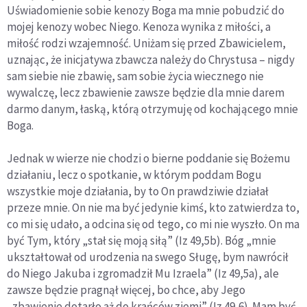
Uświadomienie sobie kenozy Boga ma mnie pobudzić do
mojej kenozy wobec Niego. Kenoza wynika z miłości, a
miłość rodzi wzajemność. Uniżam się przed Zbawicielem,
uznając, że inicjatywa zbawcza należy do Chrystusa – nigdy
sam siebie nie zbawię, sam sobie życia wiecznego nie
wywalczę, lecz zbawienie zawsze będzie dla mnie darem
darmo danym, łaską, którą otrzymuję od kochającego mnie
Boga.
Jednak w wierze nie chodzi o bierne poddanie się Bożemu
działaniu, lecz o spotkanie, w którym poddam Bogu
wszystkie moje działania, by to On prawdziwie działał
przeze mnie. On nie ma być jedynie kimś, kto zatwierdza to,
co mi się udało, a odcina się od tego, co mi nie wyszło. On ma
być Tym, który „stał się moją siłą” (Iz 49,5b). Bóg „mnie
ukształtował od urodzenia na swego Sługę, bym nawrócił
do Niego Jakuba i zgromadził Mu Izraela” (Iz 49,5a), ale
zawsze będzie pragnął więcej, bo chce, aby Jego
„zbawienie dotarło aż do krańców ziemi” (Iz 49,6). Mam być