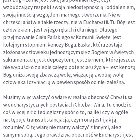
wzbudzający respekt swoją niedostępnością i oddaleniem,
swoją innością względem marnego stworzenia. Nie w
chrześcijaństwie takie rzeczy, nie w Eucharystii. Tu Bóg jest
człowiekiem, jest w jego rękach i dla niego. Dlatego
przyjmowanie Ciała Pańskiego w Komunii Świętej jest
kolejnym stopniem kenozy Boga. Łaska, która zostaje
złożona w człowieku jednoczącym się z Bogiem w świętych
sakramentach, jest depozytem, jest ziarnem, które jeszcze
nie wypuściło z siebie całego potencjału życia – jest kenozą.
Bóg uniża swoją zbawczą wolę, wiążąc ją z wolną wolą
człowieka i czyniąc ją w pewien sposób od niej zależną.
Musimy więc walczyć o wiarę w realną obecność Chrystusa
w eucharystycznych postaciach Chleba i Wina. Tu chodzi o
coś więcej niż o teologiczny spór o to, na ile i czy w ogóle
następuje transsubstancjacja, czym ona jest i jak ją
rozumieć. O tę wiarę nie mamy walczyć z innymi, ale z
samymi sobą. Jego prawdziwa obecność w Eucharystii jest