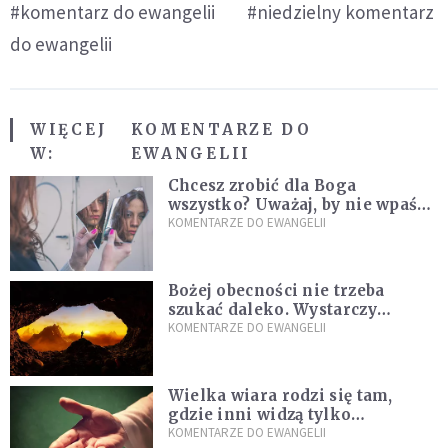
#komentarz do ewangelii
#niedzielny komentarz
do ewangelii
WIĘCEJ
KOMENTARZE DO
W:
EWANGELII
Chcesz zrobić dla Boga
wszystko? Uważaj, by nie wpaść
w groźną pułapkę
KOMENTARZE DO EWANGELII
Bożej obecności nie trzeba
szukać daleko. Wystarczy
nauczyć się słuchać
KOMENTARZE DO EWANGELII
Wielka wiara rodzi się tam,
gdzie inni widzą tylko
przeszkody
KOMENTARZE DO EWANGELII