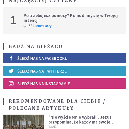
NAJCZĘŚCIEJ CZYTANE
1
Potrzebujesz pomocy? Pomodlimy się w Twojej
intencji
62 komentarzy
BĄDŹ NA BIEŻĄCO
ŚLEDŹ NAS NA FACEBOOKU
ŚLEDŹ NAS NA TWITTERZE
ŚLEDŹ NAS NA INSTAGRAMIE
REKOMENDOWANE DLA CIEBIE /
POLECANE ARTYKUŁY
"Nie wyście Mnie wybrali". Jezus
przypomina, że każdy ma swoje
miejsce i swoją misję
WIARA