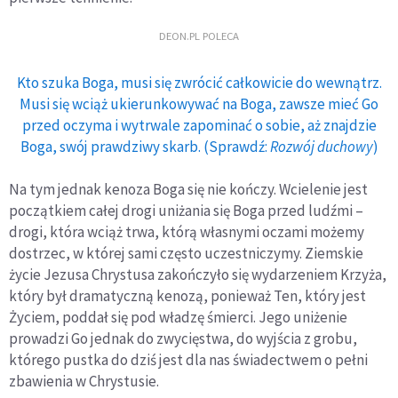
DEON.PL POLECA
Kto szuka Boga, musi się zwrócić całkowicie do wewnątrz.
Musi się wciąż ukierunkowywać na Boga, zawsze mieć Go
przed oczyma i wytrwale zapominać o sobie, aż znajdzie
Boga, swój prawdziwy skarb. (Sprawdź:
Rozwój duchowy
)
Na tym jednak kenoza Boga się nie kończy. Wcielenie jest
początkiem całej drogi uniżania się Boga przed ludźmi –
drogi, która wciąż trwa, którą własnymi oczami możemy
dostrzec, w której sami często uczestniczymy. Ziemskie
życie Jezusa Chrystusa zakończyło się wydarzeniem Krzyża,
który był dramatyczną kenozą, ponieważ Ten, który jest
Życiem, poddał się pod władzę śmierci. Jego uniżenie
prowadzi Go jednak do zwycięstwa, do wyjścia z grobu,
którego pustka do dziś jest dla nas świadectwem o pełni
zbawienia w Chrystusie.