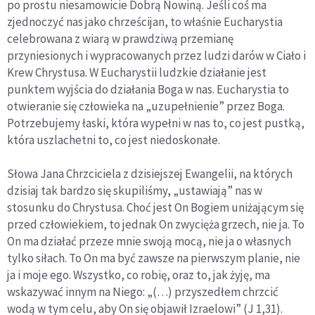
po prostu niesamowicie Dobrą Nowiną. Jeśli coś ma
zjednoczyć nas jako chrześcijan, to właśnie Eucharystia
celebrowana z wiarą w prawdziwą przemianę
przyniesionych i wypracowanych przez ludzi darów w Ciało i
Krew Chrystusa. W Eucharystii ludzkie działanie jest
punktem wyjścia do działania Boga w nas. Eucharystia to
otwieranie się człowieka na „uzupełnienie” przez Boga.
Potrzebujemy łaski, która wypełni w nas to, co jest pustką,
która uszlachetni to, co jest niedoskonałe.
Słowa Jana Chrzciciela z dzisiejszej Ewangelii, na których
dzisiaj tak bardzo się skupiliśmy, „ustawiają” nas w
stosunku do Chrystusa. Choć jest On Bogiem uniżającym się
przed człowiekiem, to jednak On zwycięża grzech, nie ja. To
On ma działać przeze mnie swoją mocą, nie ja o własnych
tylko siłach. To On ma być zawsze na pierwszym planie, nie
ja i moje ego. Wszystko, co robię, oraz to, jak żyję, ma
wskazywać innym na Niego: „(…) przyszedłem chrzcić
wodą w tym celu, aby On się objawił Izraelowi” (J 1,31).