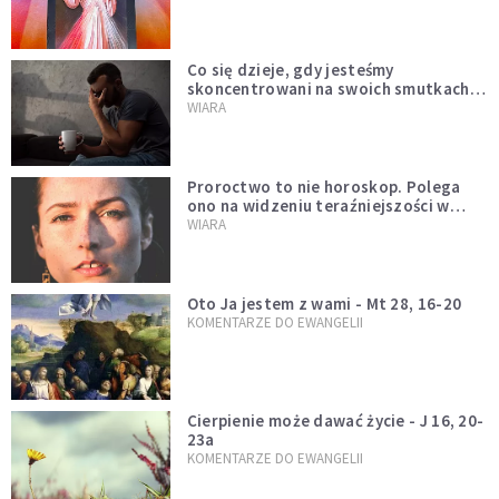
Co się dzieje, gdy jesteśmy
skoncentrowani na swoich smutkach?
Mówi o tym św. Jan
WIARA
Proroctwo to nie horoskop. Polega
ono na widzeniu teraźniejszości w
świetle przeszłości Jezusa
WIARA
Oto Ja jestem z wami - Mt 28, 16-20
KOMENTARZE DO EWANGELII
Cierpienie może dawać życie - J 16, 20-
23a
KOMENTARZE DO EWANGELII