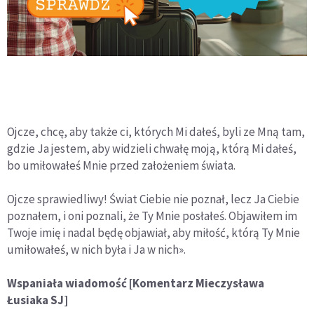
Ojcze, chcę, aby także ci, których Mi dałeś, byli ze Mną tam,
gdzie Ja jestem, aby widzieli chwałę moją, którą Mi dałeś,
bo umiłowałeś Mnie przed założeniem świata.
Ojcze sprawiedliwy! Świat Ciebie nie poznał, lecz Ja Ciebie
poznałem, i oni poznali, że Ty Mnie posłałeś. Objawiłem im
Twoje imię i nadal będę objawiał, aby miłość, którą Ty Mnie
umiłowałeś, w nich była i Ja w nich».
Wspaniała wiadomość [Komentarz Mieczysława
Łusiaka SJ]