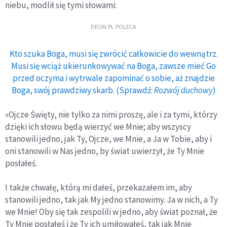
niebu, modlił się tymi słowami:
DEON.PL POLECA
Kto szuka Boga, musi się zwrócić całkowicie do wewnątrz.
Musi się wciąż ukierunkowywać na Boga, zawsze mieć Go
przed oczyma i wytrwale zapominać o sobie, aż znajdzie
Boga, swój prawdziwy skarb. (Sprawdź:
Rozwój duchowy
)
«Ojcze Święty, nie tylko za nimi proszę, ale i za tymi, którzy
dzięki ich słowu będą wierzyć we Mnie; aby wszyscy
stanowili jedno, jak Ty, Ojcze, we Mnie, a Ja w Tobie, aby i
oni stanowili w Nas jedno, by świat uwierzył, że Ty Mnie
posłałeś.
I także chwałę, którą mi dałeś, przekazałem im, aby
stanowili jedno, tak jak My jedno stanowimy. Ja w nich, a Ty
we Mnie! Oby się tak zespolili w jedno, aby świat poznał, że
Ty Mnie posłałeś i że Ty ich umiłowałeś, tak jak Mnie