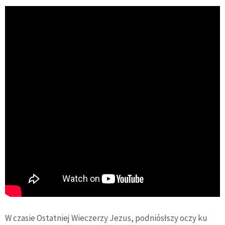
W czasie Ostatniej Wieczerzy Jezus, podniósłszy oczy ku