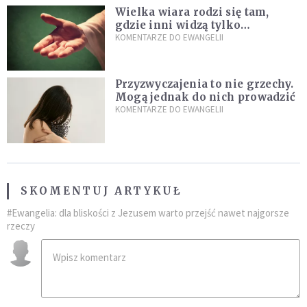
Wielka wiara rodzi się tam,
gdzie inni widzą tylko
przeszkody
KOMENTARZE DO EWANGELII
Przyzwyczajenia to nie grzechy.
Mogą jednak do nich prowadzić
KOMENTARZE DO EWANGELII
SKOMENTUJ ARTYKUŁ
#Ewangelia: dla bliskości z Jezusem warto przejść nawet najgorsze
rzeczy