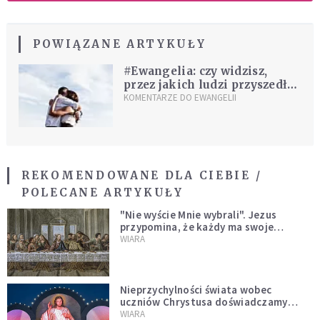
POWIĄZANE ARTYKUŁY
#Ewangelia: czy widzisz,
przez jakich ludzi przyszedł
do ciebie Bóg?
KOMENTARZE DO EWANGELII
REKOMENDOWANE DLA CIEBIE /
POLECANE ARTYKUŁY
"Nie wyście Mnie wybrali". Jezus
przypomina, że każdy ma swoje
miejsce i swoją misję
WIARA
Nieprzychylności świata wobec
uczniów Chrystusa doświadczamy
wszyscy, również dzisiaj
WIARA