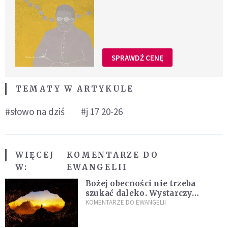
SPRAWDŹ CENĘ
TEMATY W ARTYKULE
#słowo na dziś
#j 17 20-26
WIĘCEJ
KOMENTARZE DO
W:
EWANGELII
Bożej obecności nie trzeba
szukać daleko. Wystarczy
nauczyć się słuchać
KOMENTARZE DO EWANGELII