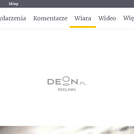
g
Sklep
Wię
darzenia
Komentarze
Wiara
Wideo