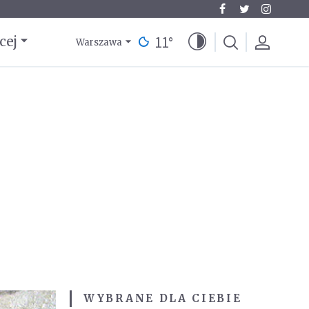
11
°
cej
Warszawa
WYBRANE DLA CIEBIE