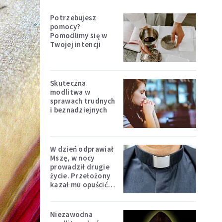
Potrzebujesz
pomocy?
Pomodlimy się w
Twojej intencji
Skuteczna
modlitwa w
sprawach trudnych
i beznadziejnych
W dzień odprawiał
Mszę, w nocy
prowadził drugie
życie. Przełożony
kazał mu opuścić
zakon
Niezawodna