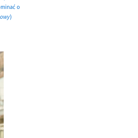
ominać o
howy
)