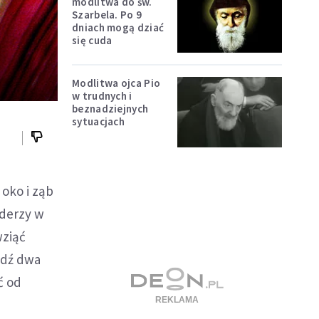
modlitwa do św.
Szarbela. Po 9
dniach mogą dziać
się cuda
Modlitwa ojca Pio
w trudnych i
beznadziejnych
sytuacjach
 oko i ząb
uderzy w
wziąć
 idź dwa
ć od