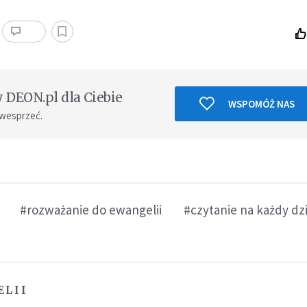
DEON.pl dla Ciebie
WSPOMÓŻ NAS
 wesprzeć.
#rozważanie do ewangelii
#czytanie na każdy dz
ELII