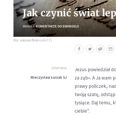
Jak czynić świat le
WIARA
KOMENTARZE DO EWANGELII
(fot. sukisuki/flickr.com/CC)
14 lat temu
Jezus powiedział do
za ząb». A Ja wam p
Mieczysław Łusiak SJ
prawy policzek, nad
twoją szatę, odstąp 
tysiące. Daj temu, k
ciebie".