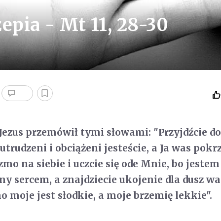
epia - Mt 11, 28-30
ezus przemówił tymi słowami: "Przyjdźcie d
utrudzeni i obciążeni jesteście, a Ja was pokr
mo na siebie i uczcie się ode Mnie, bo jestem
ny sercem, a znajdziecie ukojenie dla dusz wa
 moje jest słodkie, a moje brzemię lekkie".