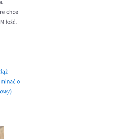
a.
re chce
Miłość.
ciąż
ominać o
howy
)