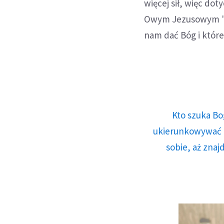
więcej sił, więc dot
Owym Jezusowym "ja
nam dać Bóg i które
Kto szuka Bo
ukierunkowywać n
sobie, aż znaj