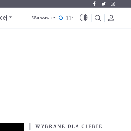
11
°
cej
Warszawa
WYBRANE DLA CIEBIE