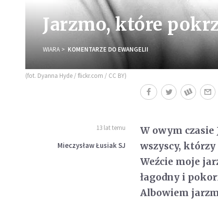
Jarzmo, które pokrz
WIARA
KOMENTARZE DO EWANGELII
(fot. Dyanna Hyde / flickr.com / CC BY)
13 lat temu
W owym czasie J
wszyscy, którzy 
Mieczysław Łusiak SJ
Weźcie moje jarz
łagodny i pokor
Albowiem jarzmo