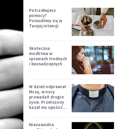
Potrzebujesz
pomocy?
Pomodlimy się w
Twojej intencji
Skuteczna
modlitwa w
sprawach trudnych
i beznadziejnych
W dzień odprawiał
Mszę, w nocy
prowadził drugie
życie. Przełożony
kazał mu opuścić
zakon
Niezawodna