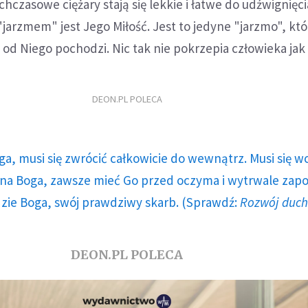
ychczasowe ciężary stają się lekkie i łatwe do udźwignięci
rzmem" jest Jego Miłość. Jest to jedyne "jarzmo", któ
 od Niego pochodzi. Nic tak nie pokrzepia człowieka jak 
DEON.PL POLECA
ga, musi się zwrócić całkowicie do wewnątrz. Musi się w
a Boga, zawsze mieć Go przed oczyma i wytrwale zap
dzie Boga, swój prawdziwy skarb. (Sprawdź:
Rozwój duc
DEON.PL POLECA