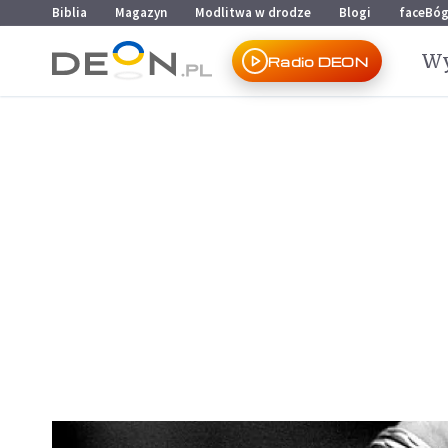
Przejdź do menu głównego
Przejdź do treści
Biblia
Magazyn
Modlitwa w drodze
Blogi
faceBó
Wy
Radio DEON