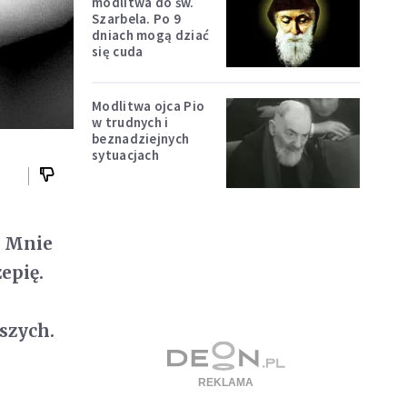
modlitwa do św.
Szarbela. Po 9
dniach mogą dziać
się cuda
Modlitwa ojca Pio
w trudnych i
beznadziejnych
sytuacjach
o Mnie
zepię.
szych.