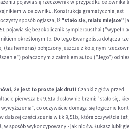
ażeniu pojawia się rzeczownik w przypadku celownika 
zajnikiem w celowniku. Konstrukcja gramatycznie jest
oczysty sposób ogłasza, iż
"stało się, miało miejsce"
ja
51 pojawia się bezokolicznik symplerousthai ("wypełniać
nikiem określonym to. Do tego Ewangelista dołącza rz
ej (tas hemeras) połączony jeszcze z kolejnym rzeczow
szenie") połączonym z zaimkiem autou ("Jego") odnie
 mówi, że jest to proste jak drut!
Czapki z głów przed
tacie pierwsza Łk 9,51a dosłownie brzmi: "stało się, kie
 wywyższenia", co oczywiście domaga się logicznie kont
 dalszej części zdania w Łk 9,51b, która oczywiście też 
, w sposób wykoncypowany - jak nic św. Łukasz lubił gie