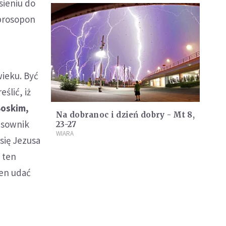
sieniu do
 prosopon
ieku. Być
ślić, iż
Boskim,
Na dobranoc i dzień dobry - Mt 8,
asownik
23-27
WIARA
się Jezusa
 ten
en udać