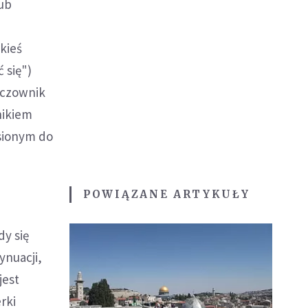
lub
kieś
 się")
eczownik
nikiem
sionym do
POWIĄZANE ARTYKUŁY
dy się
ynuacji,
jest
rki