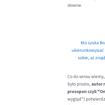
słowne.
Kto szuka Bo
ukierunkowywać n
sobie, aż znaj
Co do sensu wiemy, 
było prosto,
autor 
prosopon czyli "O
wygląd") potwierdzo