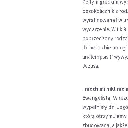
Po tym greckim wyr
bezokolicznik z rod
wyrafinowana i w ur
wydarzenie. W Łk 9,
poprzedzony rodzaj
dni w liczbie mnogi
analempsis ("wywyż
Jezusa.
I niech mi nikt nie
Ewangelistą! W rezul
wypełniały dni Jego
którą otrzymujemy w
zbudowana, a jakże!