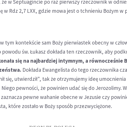
 że w Septuagincie po raz pierwszy rzeczownik w odnie
ię w Rdz 2,7 LXX, gdzie mowa jest o tchnieniu Bożym w
w tym kontekście sam Boży pierwiastek obecny w człow
 powodu św. Łukasz dokłada ten rzeczownik, aby podkre
onała się na najbardziej intymnym, a równocześnie 
czeństwa.
Dokłada Ewangelista do tego rzeczownika cz
ił się, utwierdził", tak że otrzymujemy ideę umocnienia 
z Niego pewności, że powinien udać się do Jerozolimy. W
 zaznacza pewne wahanie obecne w Jezusie czy powini
sta, które zostało w Boży sposób przezwyciężone.