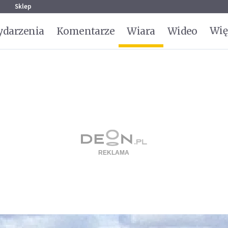
g
Sklep
Wię
darzenia
Komentarze
Wiara
Wideo