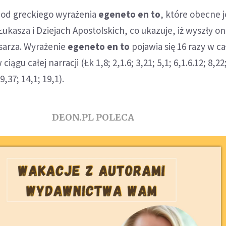
 od greckiego wyrażenia
egeneto en
to
, które obecne j
Łukasza i Dziejach Apostolskich, co ukazuje, iż wyszły o
sarza. Wyrażenie
egeneto en
to
pojawia się 16 razy w c
iągu całej narracji (Łk 1,8; 2,1.6; 3,21; 5,1; 6,1.6.12; 8,22
9,37; 14,1; 19,1).
DEON.PL POLECA