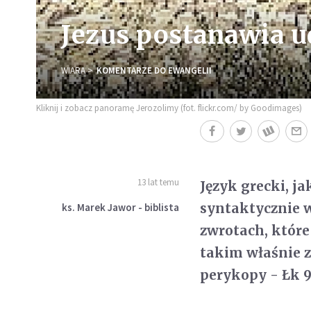
Jezus postanawia u
WIARA
KOMENTARZE DO EWANGELII
Kliknij i zobacz panoramę Jerozolimy (fot. flickr.com/ by Goodimages)
13 lat temu
Język grecki, ja
syntaktycznie 
ks. Marek Jawor - biblista
zwrotach, które
takim właśnie z
perykopy - Łk 9,