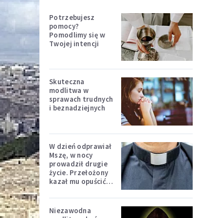
Potrzebujesz
pomocy?
Pomodlimy się w
Twojej intencji
Skuteczna
modlitwa w
sprawach trudnych
i beznadziejnych
W dzień odprawiał
Mszę, w nocy
prowadził drugie
życie. Przełożony
kazał mu opuścić
zakon
Niezawodna