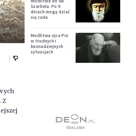
modlitwa do św.
Szarbela. Po 9
dniach mogą dziać
się cuda
Modlitwa ojca Pio
w trudnych i
beznadziejnych
sytuacjach
owych
 Z
ejszej