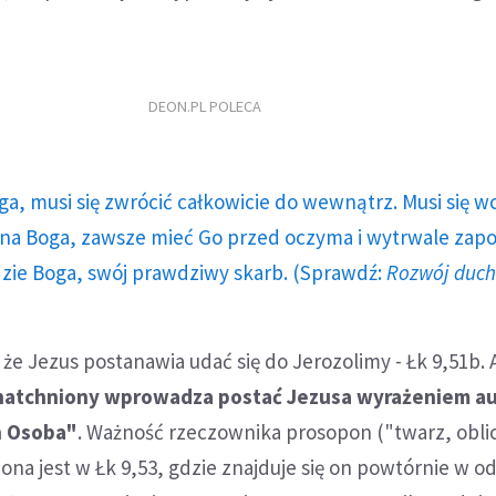
DEON.PL POLECA
ga, musi się zwrócić całkowicie do wewnątrz. Musi się w
a Boga, zawsze mieć Go przed oczyma i wytrwale zap
dzie Boga, swój prawdziwy skarb. (Sprawdź:
Rozwój duc
że Jezus postanawia udać się do Jerozolimy - Łk 9,51b. 
natchniony wprowadza postać Jezusa wyrażeniem au
n Osoba"
. Ważność rzeczownika prosopon ("twarz, obli
na jest w Łk 9,53, gdzie znajduje się on powtórnie w od