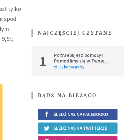
est tylko
ne spod
ałym
NAJCZĘŚCIEJ CZYTANE
; 9,51;
Potrzebujesz pomocy?
1
Pomodlimy się w Twojej
intencji
62 komentarzy
BĄDŹ NA BIEŻĄCO
ŚLEDŹ NAS NA FACEBOOKU
ŚLEDŹ NAS NA TWITTERZE