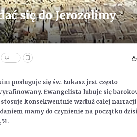
dać się do Jerozolimy
kim posługuje się św. Łukasz jest często
wyrafinowany. Ewangelista lubuje się barok
 stosuje konsekwentnie wzdłuż całej narracji.
daniem mamy do czynienie na początku dzisi
51.