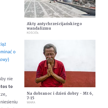
Akty antychrześcijańskiego
wandalizmu
KOŚCIÓŁ
ciąż
ominać o
howy
)
Aby nie
tos to
cze,
Na dobranoc i dzień dobry - Mt 6,
7-15
niesieniu
WIARA