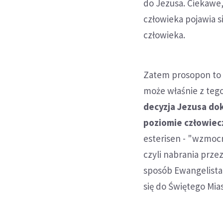
do Jezusa. Ciekawe,
człowieka pojawia s
człowieka.
Zatem prosopon to 
może właśnie z tego
decyzja Jezusa dok
poziomie człowie
esterisen - "wzmocn
czyli nabrania prze
sposób Ewangelista
się do Świętego Mia