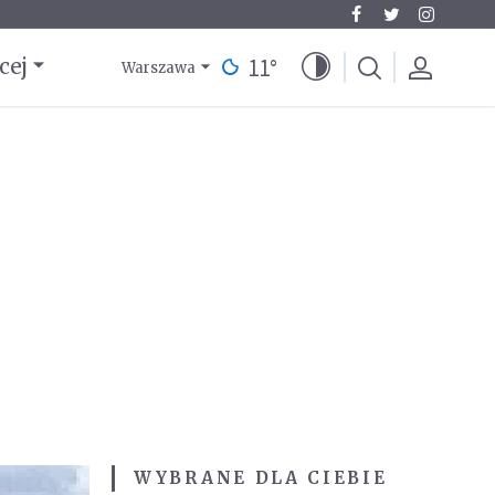
11
°
cej
Warszawa
WYBRANE DLA CIEBIE