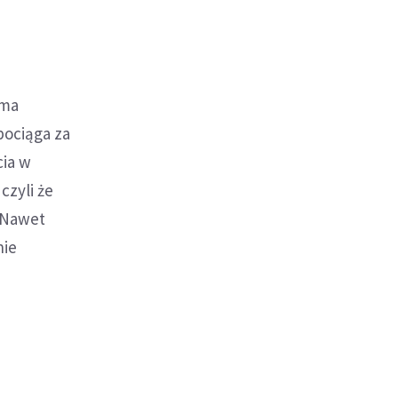
 ma
pociąga za
cia w
czyli że
 Nawet
nie