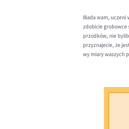
Biada wam, uczeni w
zdobicie grobowce 
przodków, nie byli
przyznajecie, że je
wy miary waszych 