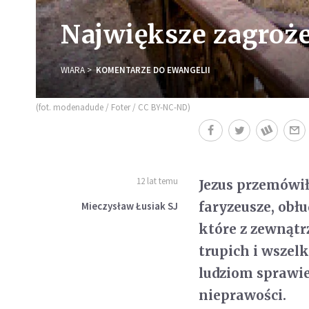
Największe zagrożen
WIARA
KOMENTARZE DO EWANGELII
(fot. modenadude / Foter / CC BY-NC-ND)
12 lat temu
Jezus przemówił
faryzeusze, obł
Mieczysław Łusiak SJ
które z zewnątr
trupich i wszel
ludziom sprawied
nieprawości.