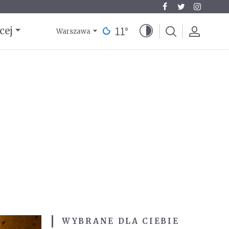
11
°
cej
Warszawa
WYBRANE DLA CIEBIE