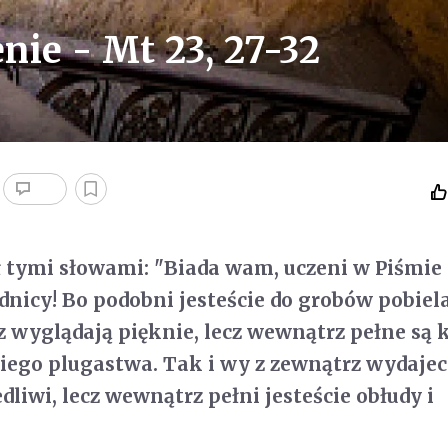
ie - Mt 23, 27-32
 tymi słowami: "Biada wam, uczeni w Piśmie 
udnicy! Bo podobni jesteście do grobów pobiel
z wyglądają pięknie, lecz wewnątrz pełne są 
kiego plugastwa. Tak i wy z zewnątrz wydajeci
liwi, lecz wewnątrz pełni jesteście obłudy i