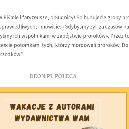
 Piśmie i faryzeusze, obłudnicy! Bo budujecie groby pr
sprawiedliwych, i mówicie: «Gdybyśmy żyli za czasów n
byśmy ich wspólnikami w zabójstwie proroków». Przez t
steście potomkami tych, którzy mordowali proroków. Dope
przodków".
DEON.PL POLECA