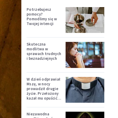
Potrzebujesz
pomocy?
Pomodlimy się w
Twojej intencji
Skuteczna
modlitwa w
sprawach trudnych
i beznadziejnych
W dzień odprawiał
Mszę, w nocy
prowadził drugie
życie. Przełożony
kazał mu opuścić
zakon
Niezawodna