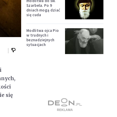
modlitwa do św.
Szarbela. Po 9
dniach mogą dziać
się cuda
Modlitwa ojca Pio
w trudnych i
beznadziejnych
sytuacjach
i
anych,
kości
e się