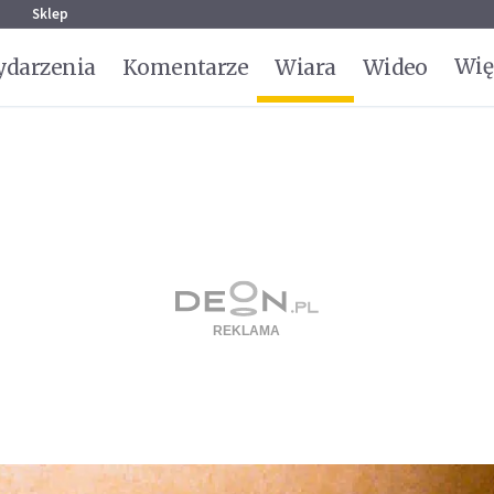
g
Sklep
Wię
darzenia
Komentarze
Wiara
Wideo