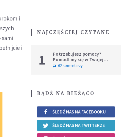
orokom i
aszych
NAJCZĘŚCIEJ CZYTANE
o sami
łnijcie i
Potrzebujesz pomocy?
1
Pomodlimy się w Twojej
intencji
62 komentarzy
BĄDŹ NA BIEŻĄCO
ŚLEDŹ NAS NA FACEBOOKU
ŚLEDŹ NAS NA TWITTERZE