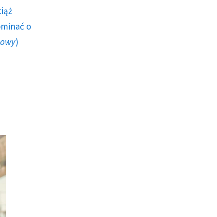
ciąż
ominać o
howy
)