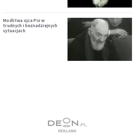
Modlitwa ojca Pio w
trudnych i beznadziejnych
sytuacjach