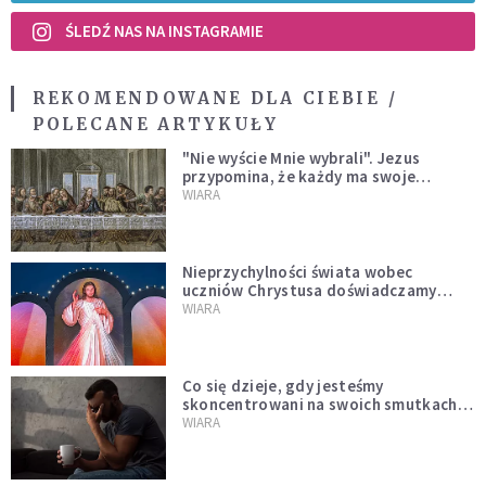
ŚLEDŹ NAS NA INSTAGRAMIE
REKOMENDOWANE DLA CIEBIE /
POLECANE ARTYKUŁY
"Nie wyście Mnie wybrali". Jezus
przypomina, że każdy ma swoje
miejsce i swoją misję
WIARA
Nieprzychylności świata wobec
uczniów Chrystusa doświadczamy
wszyscy, również dzisiaj
WIARA
Co się dzieje, gdy jesteśmy
skoncentrowani na swoich smutkach?
Mówi o tym św. Jan
WIARA