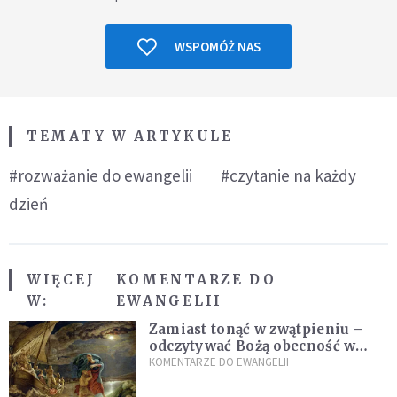
WSPOMÓŻ NAS
TEMATY W ARTYKULE
#rozważanie do ewangelii
#czytanie na każdy
dzień
WIĘCEJ
KOMENTARZE DO
W:
EWANGELII
Zamiast tonąć w zwątpieniu –
odczytywać Bożą obecność w
burzach codziennego życia
KOMENTARZE DO EWANGELII