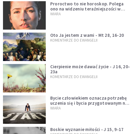
Proroctwo to nie horoskop. Polega
ono na widzeniu teraźniejszości w
świetle przeszłości Jezusa
WIARA
Oto Ja jestem z wami - Mt 28, 16-20
KOMENTARZE DO EWANGELII
Cierpienie może dawać życie - J 16, 20-
23a
KOMENTARZE DO EWANGELII
Bycie człowiekiem oznacza potrzebę
uczenia się i bycia przygotowanym na
nowość każdej sytuacji
WIARA
Boskie wyznanie miłości - J 15, 9-17