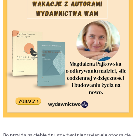
Bo przyjdą na ciebie dni, gdy twoi nieprzyjaciele otoczą cię