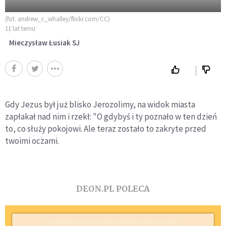
(fot. andrew_r._whalley/flickr.com/CC)
11 lat temu
Mieczysław Łusiak SJ
Gdy Jezus był już blisko Jerozolimy, na widok miasta
zapłakał nad nim i rzekł: "O gdybyś i ty poznało w ten dzień
to, co służy pokojowi. Ale teraz zostało to zakryte przed
twoimi oczami.
DEON.PL POLECA