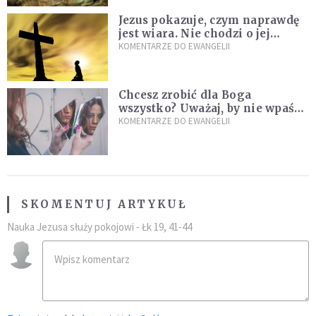
Jezus pokazuje, czym naprawdę
jest wiara. Nie chodzi o jej
wielkość
KOMENTARZE DO EWANGELII
Chcesz zrobić dla Boga
wszystko? Uważaj, by nie wpaść
w groźną pułapkę
KOMENTARZE DO EWANGELII
SKOMENTUJ ARTYKUŁ
Nauka Jezusa służy pokojowi - Łk 19, 41-44