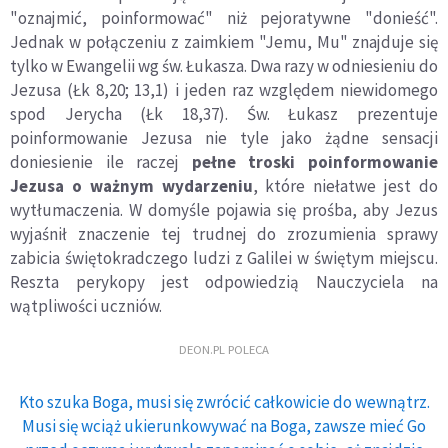
"oznajmić, poinformować" niż pejoratywne "donieść".
Jednak w połączeniu z zaimkiem "Jemu, Mu" znajduje się
tylko w Ewangelii wg św. Łukasza. Dwa razy w odniesieniu do
Jezusa (Łk 8,20; 13,1) i jeden raz względem niewidomego
spod Jerycha (Łk 18,37). Św. Łukasz prezentuje
poinformowanie Jezusa nie tyle jako żądne sensacji
doniesienie ile raczej
pełne troski poinformowanie
Jezusa o ważnym wydarzeniu
, które niełatwe jest do
wytłumaczenia. W domyśle pojawia się prośba, aby Jezus
wyjaśnił znaczenie tej trudnej do zrozumienia sprawy
zabicia świętokradczego ludzi z Galilei w świętym miejscu.
Reszta perykopy jest odpowiedzią Nauczyciela na
wątpliwości uczniów.
DEON.PL POLECA
Kto szuka Boga, musi się zwrócić całkowicie do wewnątrz.
Musi się wciąż ukierunkowywać na Boga, zawsze mieć Go