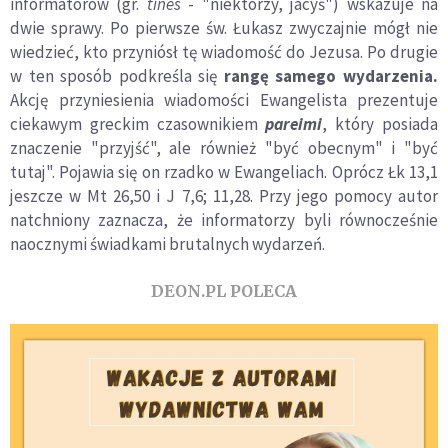
informatorów (gr.
tines
- "niektórzy, jacyś") wskazuje na
dwie sprawy. Po pierwsze św. Łukasz zwyczajnie mógł nie
wiedzieć, kto przyniósł tę wiadomość do Jezusa. Po drugie
w ten sposób podkreśla się
rangę samego wydarzenia.
Akcję przyniesienia wiadomości Ewangelista prezentuje
ciekawym greckim czasownikiem
pareimi
, który posiada
znaczenie "przyjść", ale również "być obecnym" i "być
tutaj". Pojawia się on rzadko w Ewangeliach. Oprócz Łk 13,1
jeszcze w Mt 26,50 i J 7,6; 11,28. Przy jego pomocy autor
natchniony zaznacza, że informatorzy byli równocześnie
naocznymi świadkami brutalnych wydarzeń.
DEON.PL POLECA