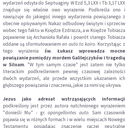
wydarzeń odsyła do Septuaginy. W Ezd 5,3 LXX i Tb 3,17 LXX
znajduje się właśnie owo wyrażenie. Podkreśla ono i
nawiązuje do jakiegoś innego wydarzenia powiązanego z
obecnie opisywanym. Nakaz odbudowy świątyni i sprzeciw
wobec tego faktu w Księdze Ezdrasza, a w Księdze Tobiasza
pojawienie się Archanioła Rafała i powrót starego Tobiasza
oddane są sformułowaniem
en auto to kairo
. Korzystając z
tego wyrażenia
św. Łukasz wprowadza mocne
powiązanie pomiędzy mordem Galilejczyków i tragedią
w Siloam
. "W tym samym czasie" jest zatem nie tylko
literackim podkreśleniem pewnej czasowej zależności
dwóch wydarzeń, ale przede wszystkim ukazaniem ich
głębszego powiązania i znaczenia, jakie za nimi się ukrywa.
Jezus jako adresat wstrząsających informacji
podkreślony jest przez autora natchnionego wyrażeniem
"donieśli Mu" - gr.
apangellontes auto
. Sam czasownik
pojawia się w różnych formach i w wielu miejscach Nowego
Testamentu posiadając znaczenie raczej neutralne