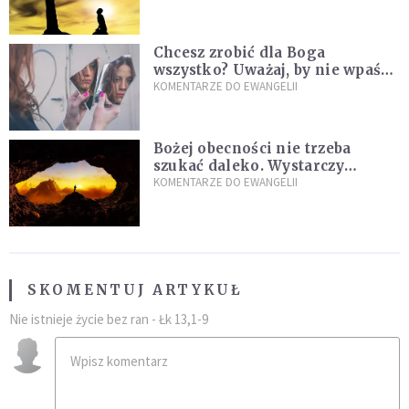
Chcesz zrobić dla Boga
wszystko? Uważaj, by nie wpaść
w groźną pułapkę
KOMENTARZE DO EWANGELII
Bożej obecności nie trzeba
szukać daleko. Wystarczy
nauczyć się słuchać
KOMENTARZE DO EWANGELII
SKOMENTUJ ARTYKUŁ
Nie istnieje życie bez ran - Łk 13,1-9