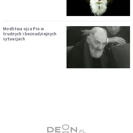
Modlitwa ojca Pio w
trudnych i beznadziejnych
sytuacjach