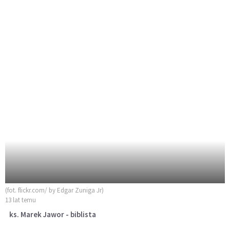
(fot. flickr.com/ by Edgar Zuniga Jr)
13 lat temu
ks. Marek Jawor - biblista