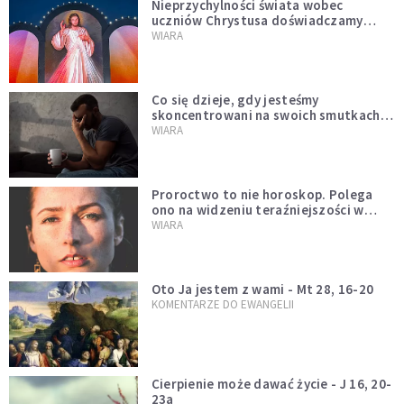
Nieprzychylności świata wobec
uczniów Chrystusa doświadczamy
wszyscy, również dzisiaj
WIARA
Co się dzieje, gdy jesteśmy
skoncentrowani na swoich smutkach?
Mówi o tym św. Jan
WIARA
Proroctwo to nie horoskop. Polega
ono na widzeniu teraźniejszości w
świetle przeszłości Jezusa
WIARA
Oto Ja jestem z wami - Mt 28, 16-20
KOMENTARZE DO EWANGELII
Cierpienie może dawać życie - J 16, 20-
23a