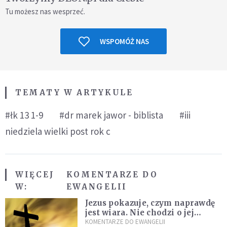
Tu możesz nas wesprzeć.
WSPOMÓŻ NAS
TEMATY W ARTYKULE
#łk 13 1-9
#dr marek jawor - biblista
#iii
niedziela wielki post rok c
WIĘCEJ
KOMENTARZE DO
W:
EWANGELII
Jezus pokazuje, czym naprawdę
jest wiara. Nie chodzi o jej
wielkość
KOMENTARZE DO EWANGELII