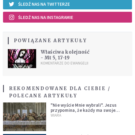
ŚLEDŹ NAS NA TWITTERZE
ŚLEDŹ NAS NA INSTAGRAMIE
POWIĄZANE ARTYKUŁY
Właściwa kolejność
- Mt 5, 17-19
KOMENTARZE DO EWANGELII
REKOMENDOWANE DLA CIEBIE /
POLECANE ARTYKUŁY
"Nie wyście Mnie wybrali". Jezus
przypomina, że każdy ma swoje
miejsce i swoją misję
WIARA