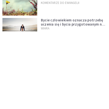
KOMENTARZE DO EWANGELII
Bycie człowiekiem oznacza potrzebę
uczenia się i bycia przygotowanym na
nowość każdej sytuacji
WIARA
Boskie wyznanie miłości - J 15, 9-17
KOMENTARZE DO EWANGELII