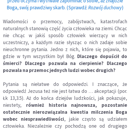
przed oczyma i wytrwale zapominać o sobie, aż znajdzie
Boga, swój prawdziwy skarb. (Sprawdź:
Rozwój duchowy
)
Wiadomości o przemocy, zabójstwach, katastrofach
naturalnych stanowią część życia człowieka na ziemi. Chcąc
nie chcąc w jakiś sposób człowiek wierzący w nich
uczestniczy, a każdym razie słysząc o nich zadaje sobie
nieuchronne pytania. Jedno z nich, które się pojawia, to
gdzie w tym wszystkim był Bóg.
Dlaczego dopuścił do
śmierci? Dlaczego pozwala na cierpienie? Dlaczego
pozwala na przemoc jednych ludzi wobec drugich?
Pytania są niełatwe do odpowiedzi. I znaczące, że
odpowiedź Jezusa też nie jest łatwa do … akceptacji (por.
Łk 13,3.5). Aż do końca dziejów ludzkości, jak pokazuje,
niestety,
również historia najnowsza, pozostanie
ostatecznie nierozwiązalna kwestia milczenia Boga
wobec niesprawiedliwości
, jakie często są udziałem
człowieka. Niezależnie czy pochodzą one od drugiego