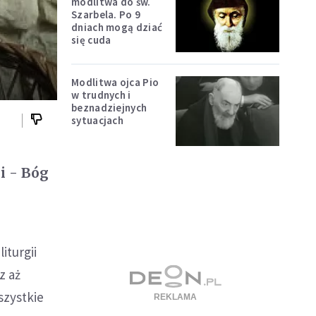
modlitwa do św.
Szarbela. Po 9
dniach mogą dziać
się cuda
Modlitwa ojca Pio
w trudnych i
beznadziejnych
sytuacjach
i - Bóg
iturgii
z aż
szystkie