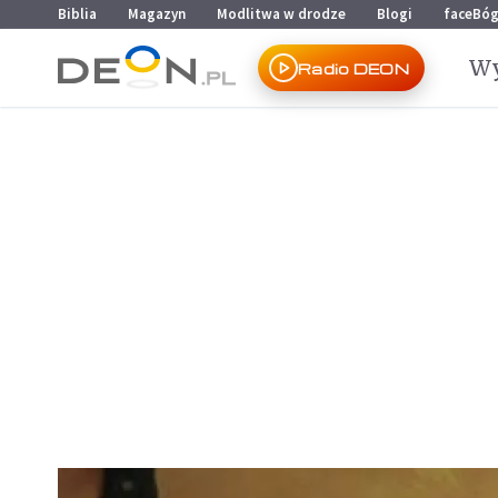
Przejdź do menu głównego
Przejdź do treści
Biblia
Magazyn
Modlitwa w drodze
Blogi
faceBó
Wy
Radio DEON