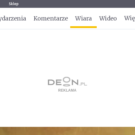
g
Sklep
Wię
darzenia
Komentarze
Wiara
Wideo