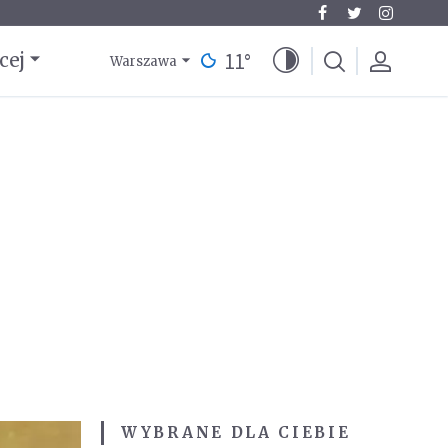
11
°
cej
Warszawa
WYBRANE DLA CIEBIE