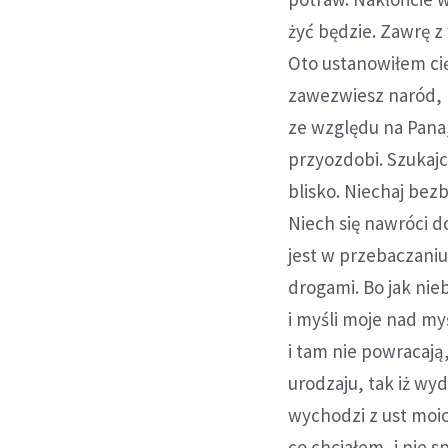
żyć będzie. Zawrę z
Oto ustanowiłem ci
zawezwiesz naród, kt
ze względu na Pana,
przyozdobi. Szukajc
blisko. Niechaj bez
Niech się nawróci d
jest w przebaczaniu
drogami. Bo jak nie
i myśli moje nad my
i tam nie powracają,
urodzaju, tak iż wyd
wychodzi z ust moi
co chciałem, i nie 