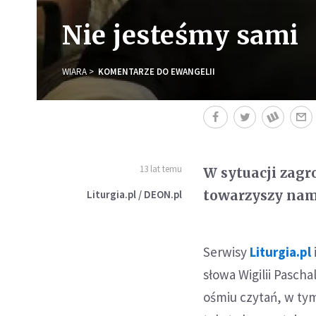
Nie jesteśmy sami
WIARA
KOMENTARZE DO EWANGELII
13 lat temu
W sytuacji zagr
towarzyszy nam 
Liturgia.pl / DEON.pl
Serwisy
Liturgia.pl
słowa Wigilii Paschal
ośmiu czytań, w tym