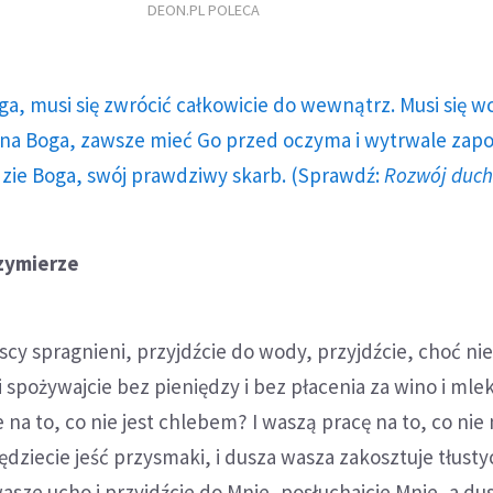
DEON.PL POLECA
ga, musi się zwrócić całkowicie do wewnątrz. Musi się w
a Boga, zawsze mieć Go przed oczyma i wytrwale zap
dzie Boga, swój prawdziwy skarb. (Sprawdź:
Rozwój duc
zymierze
cy spragnieni, przyjdźcie do wody, przyjdźcie, choć ni
 i spożywajcie bez pieniędzy i bez płacenia za wino i ml
 na to, co nie jest chlebem? I waszą pracę na to, co nie 
będziecie jeść przysmaki, i dusza wasza zakosztuje tłust
asze ucho i przyjdźcie do Mnie, posłuchajcie Mnie, a du