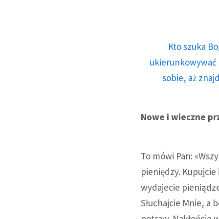
Kto szuka Bo
ukierunkowywać n
sobie, aż znaj
Nowe i wieczne pr
To mówi Pan: «Wszys
pieniędzy. Kupujcie
wydajecie pieniądze
Słuchajcie Mnie, a 
potraw. Nakłońcie w