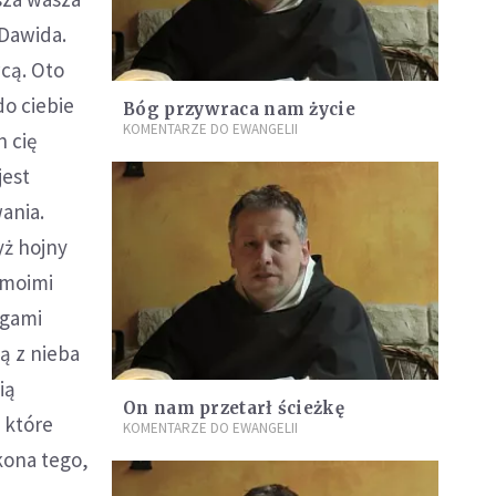
 Dawida.
cą. Oto
do ciebie
Bóg przywraca nam życie
KOMENTARZE DO EWANGELII
 cię
jest
ania.
yż hojny
 moimi
ogami
ą z nieba
ią
On nam przetarł ścieżkę
, które
KOMENTARZE DO EWANGELII
kona tego,