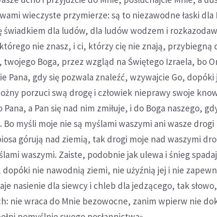
 wami wieczyste przymierze: są to niezawodne łaski dla
ę świadkiem dla ludów, dla ludów wodzem i rozkazodaw
órego nie znasz, i ci, którzy cię nie znają, przybiegną 
 twojego Boga, przez wzgląd na Świętego Izraela, bo On
ie Pana, gdy się pozwala znaleźć, wzywajcie Go, dopóki 
bożny porzuci swą drogę i człowiek nieprawy swoje know
o Pana, a Pan się nad nim zmiłuje, i do Boga naszego, gd
. Bo myśli moje nie są myślami waszymi ani wasze drogi
biosa górują nad ziemią, tak drogi moje nad waszymi dr
ślami waszymi. Zaiste, podobnie jak ulewa i śnieg spadaj
 dopóki nie nawodnią ziemi, nie użyźnią jej i nie zapewn
aje nasienie dla siewcy i chleb dla jedzącego, tak słowo
ch: nie wraca do Mnie bezowocne, zanim wpierw nie do
spełni pomyślnie swego posłannictwa».