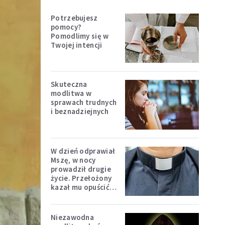
Potrzebujesz
pomocy?
Pomodlimy się w
Twojej intencji
Skuteczna
modlitwa w
sprawach trudnych
i beznadziejnych
W dzień odprawiał
Mszę, w nocy
prowadził drugie
życie. Przełożony
kazał mu opuścić
zakon
Niezawodna