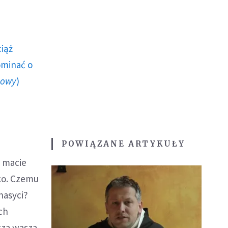
ciąż
ominać o
howy
)
POWIĄZANE ARTYKUŁY
e macie
eko. Czemu
nasyci?
ych
sza wasza