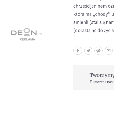
chrześcijaninem ozn
która ma „chody” u 
zmienił (stał się na
(dorastając do życia
Tworzymy 
Tu możesz nas