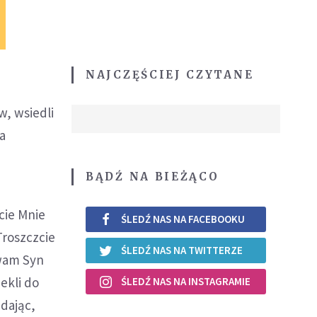
NAJCZĘŚCIEJ CZYTANE
w, wsiedli
na
BĄDŹ NA BIEŻĄCO
cie Mnie
ŚLEDŹ NAS NA FACEBOOKU
 Troszczcie
ŚLEDŹ NAS NA TWITTERZE
 wam Syn
ekli do
ŚLEDŹ NAS NA INSTAGRAMIE
dając,