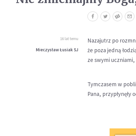
16 lat temu
Nazajutrz po rozmno
że poza jedną łodzi
Mieczysław Łusiak SJ
ze swymi uczniami, 
Tymczasem w pobliż
Pana, przypłynęły o