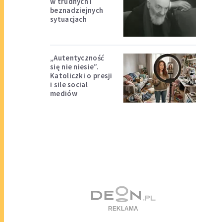
w trudnych i
beznadziejnych
sytuacjach
„Autentyczność
się nie niesie”.
Katoliczki o presji
i sile social
mediów