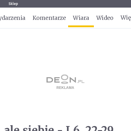
g
Sklep
Wię
darzenia
Komentarze
Wiara
Wideo
le siebie - J 6, 22-29