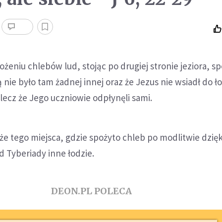
żeniu chlebów lud, stojąc po drugiej stronie jeziora, sp
ą nie było tam żadnej innej oraz że Jezus nie wsiadł do ł
lecz że Jego uczniowie odpłynęli sami.
e tego miejsca, gdzie spożyto chleb po modlitwie dzię
d Tyberiady inne łodzie.
DEON.PL POLECA