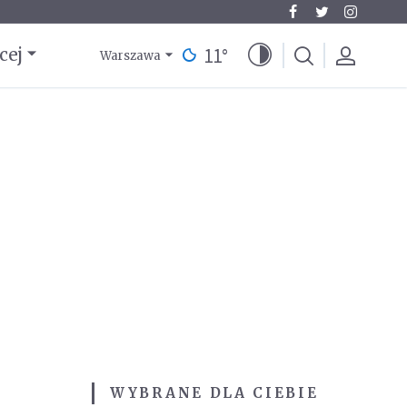
11
°
cej
Warszawa
WYBRANE DLA CIEBIE