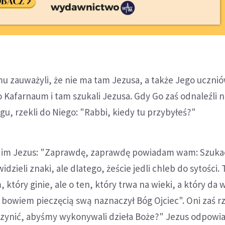
umu zauważyli, że nie ma tam Jezusa, a także Jego ucznió
do Kafarnaum i tam szukali Jezusa. Gdy Go zaś odnaleźli 
u, rzekli do Niego: "Rabbi, kiedy tu przybyłeś?"
 im Jezus: "Zaprawdę, zaprawdę powiadam wam: Szuka
widzieli znaki, ale dlatego, żeście jedli chleb do sytości.
, który ginie, ale o ten, który trwa na wieki, a który da
 bowiem pieczęcią swą naznaczył Bóg Ojciec". Oni zaś rz
zynić, abyśmy wykonywali dzieła Boże?" Jezus odpowia