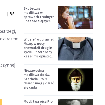
Skuteczna
modlitwa w
sprawach trudnych
i beznadziejnych
ostrzegł,
odzi razem
W dzień odprawiał
Mszę, w nocy
prowadził drugie
życie. Przełożony
kazał mu opuścić
zakon
kczynnej
Niezawodna
modlitwa do św.
Szarbela. Po 9
dniach mogą dziać
się cuda
Modlitwa ojca Pio