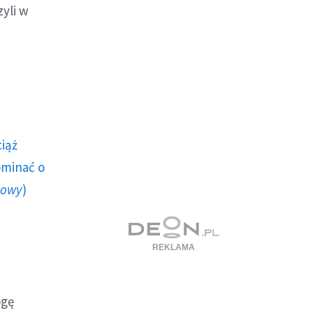
zyli w
ciąż
ominać o
howy
)
ogę