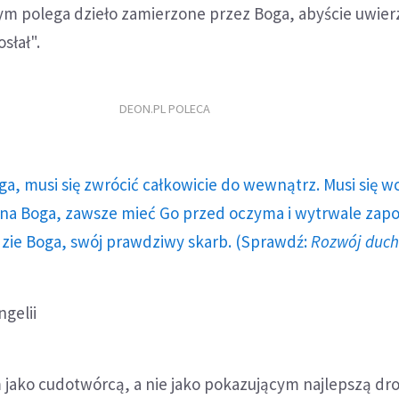
tym polega dzieło zamierzone przez Boga, abyście uwier
słał".
DEON.PL POLECA
ga, musi się zwrócić całkowicie do wewnątrz. Musi się w
a Boga, zawsze mieć Go przed oczyma i wytrwale zap
dzie Boga, swój prawdziwy skarb. (Sprawdź:
Rozwój duc
gelii
 jako cudotwórcą, a nie jako pokazującym najlepszą dr