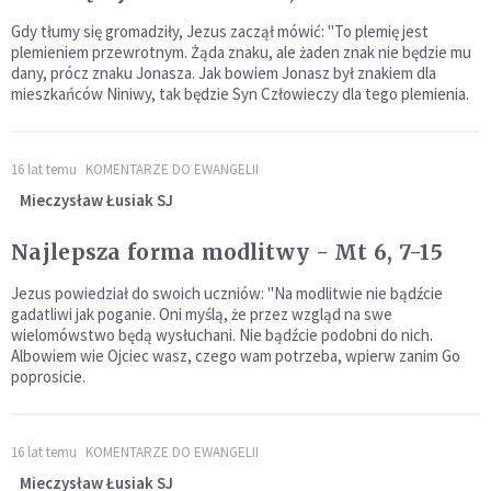
Gdy tłumy się gromadziły, Jezus zaczął mówić: "To plemię jest
plemieniem przewrotnym. Żąda znaku, ale żaden znak nie będzie mu
dany, prócz znaku Jonasza. Jak bowiem Jonasz był znakiem dla
mieszkańców Niniwy, tak będzie Syn Człowieczy dla tego plemienia.
16 lat temu
KOMENTARZE DO EWANGELII
Mieczysław Łusiak SJ
Najlepsza forma modlitwy - Mt 6, 7-15
Jezus powiedział do swoich uczniów: "Na modlitwie nie bądźcie
gadatliwi jak poganie. Oni myślą, że przez wzgląd na swe
wielomówstwo będą wysłuchani. Nie bądźcie podobni do nich.
Albowiem wie Ojciec wasz, czego wam potrzeba, wpierw zanim Go
poprosicie.
16 lat temu
KOMENTARZE DO EWANGELII
Mieczysław Łusiak SJ