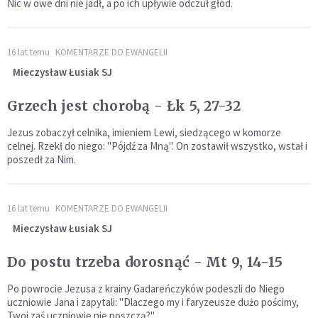
Nic w owe dni nie jadł, a po ich upływie odczuł głód.
16 lat temu
KOMENTARZE DO EWANGELII
Mieczysław Łusiak SJ
Grzech jest chorobą - Łk 5, 27-32
Jezus zobaczył celnika, imieniem Lewi, siedzącego w komorze
celnej. Rzekł do niego: "Pójdź za Mną". On zostawił wszystko, wstał i
poszedł za Nim.
16 lat temu
KOMENTARZE DO EWANGELII
Mieczysław Łusiak SJ
Do postu trzeba dorosnąć - Mt 9, 14-15
Po powrocie Jezusa z krainy Gadareńczyków podeszli do Niego
uczniowie Jana i zapytali: "Dlaczego my i faryzeusze dużo pościmy,
Twoi zaś uczniowie nie poszczą?"