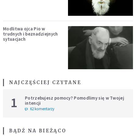
Modlitwa ojca Pio w
trudnych i beznadziejnych
sytuacjach
NAJCZĘŚCIEJ CZYTANE
1
Potrzebujesz pomocy? Pomodlimy się w Twojej
intencji
62 komentarzy
BĄDŹ NA BIEŻĄCO