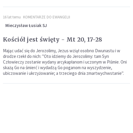
16 lat temu
KOMENTARZE DO EWANGELII
Mieczysław Łusiak SJ
Kościół jest święty - Mt 20, 17-28
Mając udać się do Jerozolimy, Jezus wziął osobno Dwunastu i w
drodze rzekł do nich: "Oto idziemy do Jerozolimy: tam Syn
Człowieczy zostanie wydany arcykapłanom i uczonym w Piśmie. Oni
skażą Go na śmierć i wydadzą Go poganom na wyszydzenie,
ubiczowanie i ukrzyżowanie; a trzeciego dnia zmartwychwstanie".