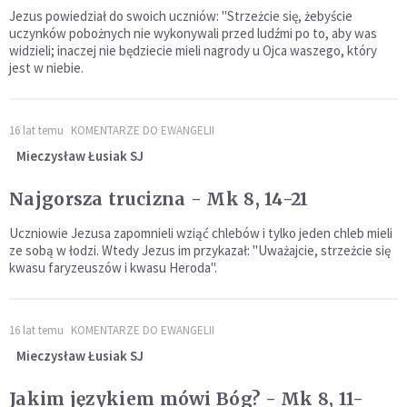
Jezus powiedział do swoich uczniów: "Strzeżcie się, żebyście
uczynków pobożnych nie wykonywali przed ludźmi po to, aby was
widzieli; inaczej nie będziecie mieli nagrody u Ojca waszego, który
jest w niebie.
16 lat temu
KOMENTARZE DO EWANGELII
Mieczysław Łusiak SJ
Najgorsza trucizna - Mk 8, 14-21
Uczniowie Jezusa zapomnieli wziąć chlebów i tylko jeden chleb mieli
ze sobą w łodzi. Wtedy Jezus im przykazał: "Uważajcie, strzeżcie się
kwasu faryzeuszów i kwasu Heroda".
16 lat temu
KOMENTARZE DO EWANGELII
Mieczysław Łusiak SJ
Jakim językiem mówi Bóg? - Mk 8, 11-