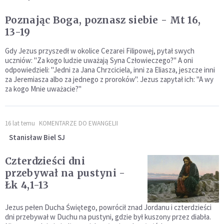
Poznając Boga, poznasz siebie - Mt 16,
13-19
Gdy Jezus przyszedł w okolice Cezarei Filipowej, pytał swych
uczniów: "Za kogo ludzie uważają Syna Człowieczego?" A oni
odpowiedzieli: "Jedni za Jana Chrzciciela, inni za Eliasza, jeszcze inni
za Jeremiasza albo za jednego z proroków". Jezus zapytał ich: "A wy
za kogo Mnie uważacie?"
16 lat temu
KOMENTARZE DO EWANGELII
Stanisław Biel SJ
Czterdzieści dni
przebywał na pustyni -
Łk 4,1-13
Jezus pełen Ducha Świętego, powrócił znad Jordanu i czterdzieści
dni przebywał w Duchu na pustyni, gdzie był kuszony przez diabła.