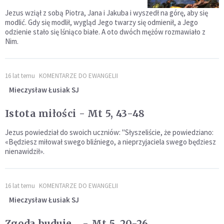
Jezus wziął z sobą Piotra, Jana i Jakuba i wyszedł na górę, aby się
modlić. Gdy się modlił, wygląd Jego twarzy się odmienił, a Jego
odzienie stało się lśniąco białe. A oto dwóch mężów rozmawiało z
Nim.
16 lat temu
KOMENTARZE DO EWANGELII
Mieczysław Łusiak SJ
Istota miłości - Mt 5, 43-48
Jezus powiedział do swoich uczniów: "Słyszeliście, że powiedziano:
«Będziesz miłował swego bliźniego, a nieprzyjaciela swego będziesz
nienawidził».
16 lat temu
KOMENTARZE DO EWANGELII
Mieczysław Łusiak SJ
Zgoda buduje… - Mt 5, 20-26