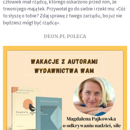
człowiek miał rządcę, którego oskarżono przed nim, że
trwoni jego majątek. Przywołał go do siebie i rzekł mu: «Cóż
to słyszę o tobie? Zdaj sprawę z twego zarządu, bo już nie
będziesz mógł być rządcą».
DEON.PL POLECA