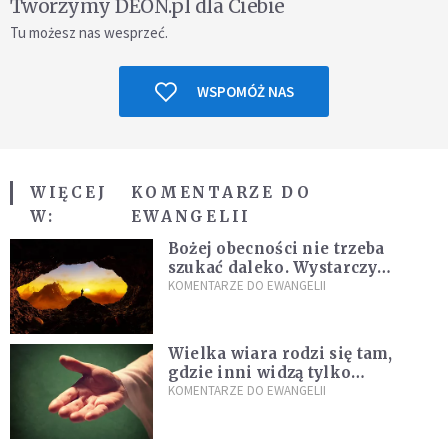
Tworzymy DEON.pl dla Ciebie
Tu możesz nas wesprzeć.
WSPOMÓŻ NAS
WIĘCEJ
KOMENTARZE DO
W:
EWANGELII
Bożej obecności nie trzeba
szukać daleko. Wystarczy
nauczyć się słuchać
KOMENTARZE DO EWANGELII
Wielka wiara rodzi się tam,
gdzie inni widzą tylko
przeszkody
KOMENTARZE DO EWANGELII