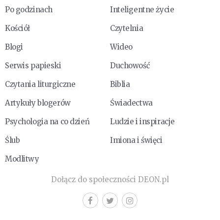
Po godzinach
Inteligentne życie
Kościół
Czytelnia
Blogi
Wideo
Serwis papieski
Duchowość
Czytania liturgiczne
Biblia
Artykuły blogerów
Świadectwa
Psychologia na co dzień
Ludzie i inspiracje
Ślub
Imiona i święci
Modlitwy
Dołącz do społeczności DEON.pl