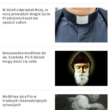
W dzień odprawiał Mszę, w
nocy prowadził drugie życie.
Przełożony kazał mu
opuścić zakon
Niezawodna modlitwa do
św. Szarbela. Po 9 dniach
mogą dziać się cuda
Modlitwa ojca Pio w
trudnych i beznadziejnych
sytuacjach