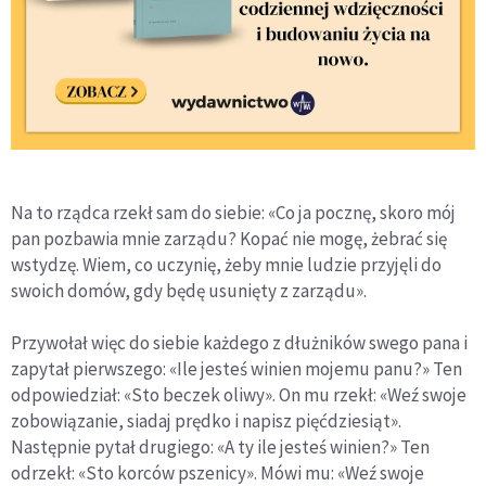
Na to rządca rzekł sam do siebie: «Co ja pocznę, skoro mój
pan pozbawia mnie zarządu? Kopać nie mogę, żebrać się
wstydzę. Wiem, co uczynię, żeby mnie ludzie przyjęli do
swoich domów, gdy będę usunięty z zarządu».
Przywołał więc do siebie każdego z dłużników swego pana i
zapytał pierwszego: «Ile jesteś winien mojemu panu?» Ten
odpowiedział: «Sto beczek oliwy». On mu rzekł: «Weź swoje
zobowiązanie, siadaj prędko i napisz pięćdziesiąt».
Następnie pytał drugiego: «A ty ile jesteś winien?» Ten
odrzekł: «Sto korców pszenicy». Mówi mu: «Weź swoje