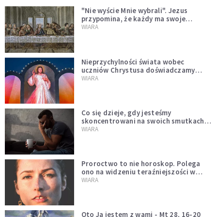
"Nie wyście Mnie wybrali". Jezus
przypomina, że każdy ma swoje
miejsce i swoją misję
WIARA
Nieprzychylności świata wobec
uczniów Chrystusa doświadczamy
wszyscy, również dzisiaj
WIARA
Co się dzieje, gdy jesteśmy
skoncentrowani na swoich smutkach?
Mówi o tym św. Jan
WIARA
Proroctwo to nie horoskop. Polega
ono na widzeniu teraźniejszości w
świetle przeszłości Jezusa
WIARA
Oto Ja jestem z wami - Mt 28, 16-20