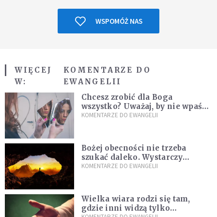
WSPOMÓŻ NAS
WIĘCEJ
KOMENTARZE DO
W:
EWANGELII
Chcesz zrobić dla Boga
wszystko? Uważaj, by nie wpaść
w groźną pułapkę
KOMENTARZE DO EWANGELII
Bożej obecności nie trzeba
szukać daleko. Wystarczy
nauczyć się słuchać
KOMENTARZE DO EWANGELII
Wielka wiara rodzi się tam,
gdzie inni widzą tylko
KOMENTARZE DO EWANGELII