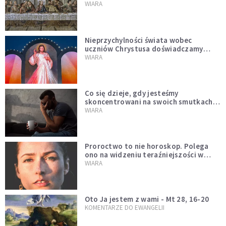
miejsce i swoją misję
WIARA
Nieprzychylności świata wobec
uczniów Chrystusa doświadczamy
wszyscy, również dzisiaj
WIARA
Co się dzieje, gdy jesteśmy
skoncentrowani na swoich smutkach?
Mówi o tym św. Jan
WIARA
Proroctwo to nie horoskop. Polega
ono na widzeniu teraźniejszości w
świetle przeszłości Jezusa
WIARA
Oto Ja jestem z wami - Mt 28, 16-20
KOMENTARZE DO EWANGELII