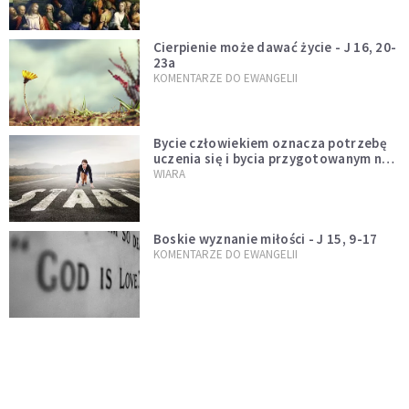
Cierpienie może dawać życie - J 16, 20-
23a
KOMENTARZE DO EWANGELII
Bycie człowiekiem oznacza potrzebę
uczenia się i bycia przygotowanym na
nowość każdej sytuacji
WIARA
Boskie wyznanie miłości - J 15, 9-17
KOMENTARZE DO EWANGELII