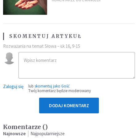
przeszkody
SKOMENTUJ ARTYKUŁ
Rozważania na temat Słowa – Łk 16, 9-15
Zaloguj się
lub
skomentuj jako Gość
Twój komentarz będzie moderowany
DODAJ KOMENTARZ
Komentarze (
)
Najnowsze
Najpopularniejsze