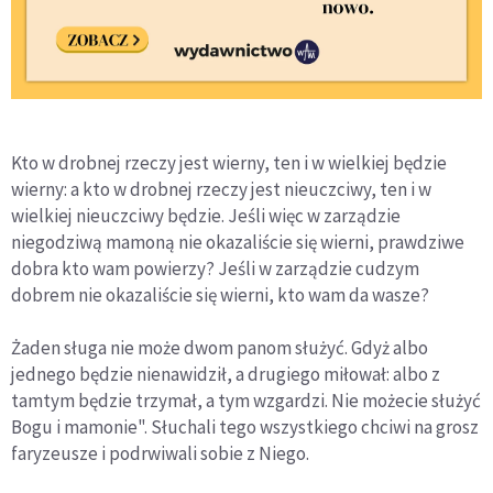
Kto w drobnej rzeczy jest wierny, ten i w wielkiej będzie
wierny: a kto w drobnej rzeczy jest nieuczciwy, ten i w
wielkiej nieuczciwy będzie. Jeśli więc w zarządzie
niegodziwą mamoną nie okazaliście się wierni, prawdziwe
dobra kto wam powierzy? Jeśli w zarządzie cudzym
dobrem nie okazaliście się wierni, kto wam da wasze?
Żaden sługa nie może dwom panom służyć. Gdyż albo
jednego będzie nienawidził, a drugiego miłował: albo z
tamtym będzie trzymał, a tym wzgardzi. Nie możecie służyć
Bogu i mamonie". Słuchali tego wszystkiego chciwi na grosz
faryzeusze i podrwiwali sobie z Niego.