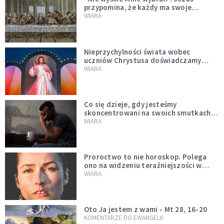
przypomina, że każdy ma swoje
miejsce i swoją misję
WIARA
Nieprzychylności świata wobec
uczniów Chrystusa doświadczamy
wszyscy, również dzisiaj
WIARA
Co się dzieje, gdy jesteśmy
skoncentrowani na swoich smutkach?
Mówi o tym św. Jan
WIARA
Proroctwo to nie horoskop. Polega
ono na widzeniu teraźniejszości w
świetle przeszłości Jezusa
WIARA
Oto Ja jestem z wami - Mt 28, 16-20
KOMENTARZE DO EWANGELII