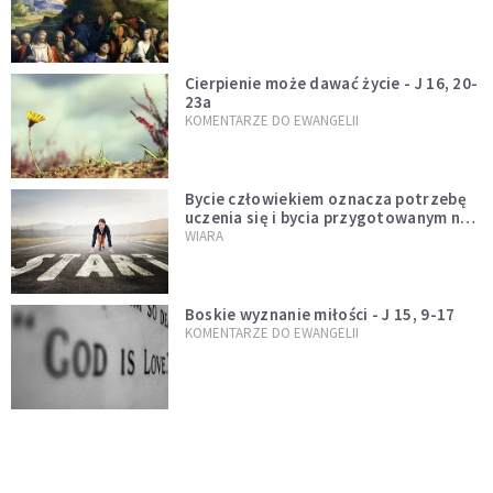
Cierpienie może dawać życie - J 16, 20-
23a
KOMENTARZE DO EWANGELII
Bycie człowiekiem oznacza potrzebę
uczenia się i bycia przygotowanym na
nowość każdej sytuacji
WIARA
Boskie wyznanie miłości - J 15, 9-17
KOMENTARZE DO EWANGELII