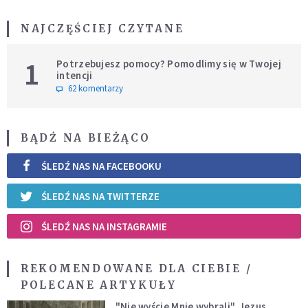
NAJCZĘŚCIEJ CZYTANE
1
Potrzebujesz pomocy? Pomodlimy się w Twojej
intencji
62 komentarzy
BĄDŹ NA BIEŻĄCO
ŚLEDŹ NAS NA FACEBOOKU
ŚLEDŹ NAS NA TWITTERZE
ŚLEDŹ NAS NA INSTAGRAMIE
REKOMENDOWANE DLA CIEBIE /
POLECANE ARTYKUŁY
"Nie wyście Mnie wybrali". Jezus