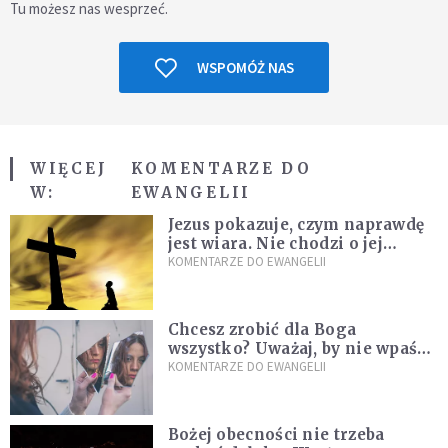
Tu możesz nas wesprzeć.
WSPOMÓŻ NAS
WIĘCEJ
KOMENTARZE DO
W:
EWANGELII
Jezus pokazuje, czym naprawdę
jest wiara. Nie chodzi o jej
wielkość
KOMENTARZE DO EWANGELII
Chcesz zrobić dla Boga
wszystko? Uważaj, by nie wpaść
w groźną pułapkę
KOMENTARZE DO EWANGELII
Bożej obecności nie trzeba