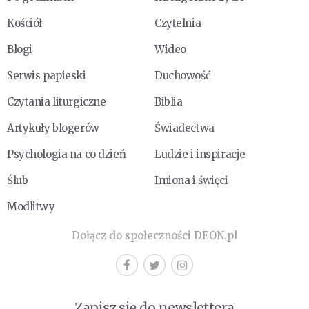
Kościół
Czytelnia
Blogi
Wideo
Serwis papieski
Duchowość
Czytania liturgiczne
Biblia
Artykuły blogerów
Świadectwa
Psychologia na co dzień
Ludzie i inspiracje
Ślub
Imiona i święci
Modlitwy
Dołącz do społeczności DEON.pl
Zapisz się do newslettera