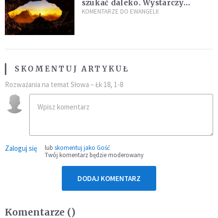
szukać daleko. Wystarczy
nauczyć się słuchać
KOMENTARZE DO EWANGELII
SKOMENTUJ ARTYKUŁ
Rozważania na temat Słowa – Łk 18, 1-8
Zaloguj się
lub
skomentuj jako Gość
Twój komentarz będzie moderowany
DODAJ KOMENTARZ
Komentarze (
)