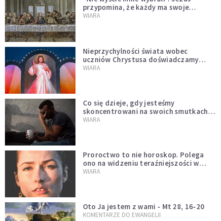
przypomina, że każdy ma swoje
miejsce i swoją misję
WIARA
Nieprzychylności świata wobec
uczniów Chrystusa doświadczamy
wszyscy, również dzisiaj
WIARA
Co się dzieje, gdy jesteśmy
skoncentrowani na swoich smutkach?
Mówi o tym św. Jan
WIARA
Proroctwo to nie horoskop. Polega
ono na widzeniu teraźniejszości w
świetle przeszłości Jezusa
WIARA
Oto Ja jestem z wami - Mt 28, 16-20
KOMENTARZE DO EWANGELII