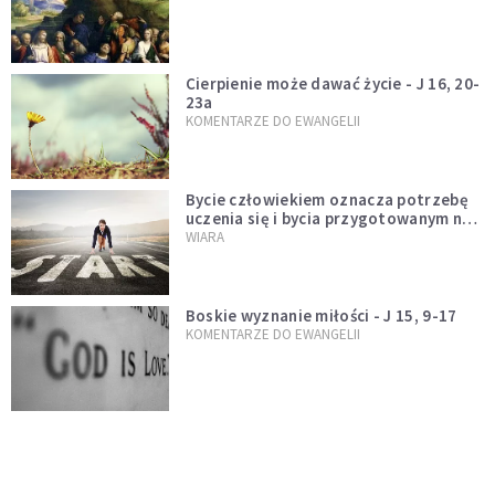
Cierpienie może dawać życie - J 16, 20-
23a
KOMENTARZE DO EWANGELII
Bycie człowiekiem oznacza potrzebę
uczenia się i bycia przygotowanym na
nowość każdej sytuacji
WIARA
Boskie wyznanie miłości - J 15, 9-17
KOMENTARZE DO EWANGELII