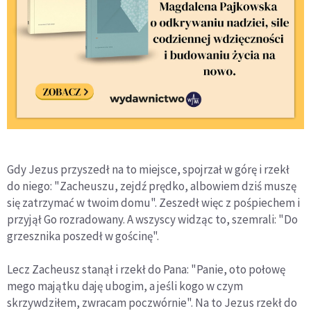
Gdy Jezus przyszedł na to miejsce, spojrzał w górę i rzekł
do niego: "Zacheuszu, zejdź prędko, albowiem dziś muszę
się zatrzymać w twoim domu". Zeszedł więc z pośpiechem i
przyjął Go rozradowany. A wszyscy widząc to, szemrali: "Do
grzesznika poszedł w gościnę".
Lecz Zacheusz stanął i rzekł do Pana: "Panie, oto połowę
mego majątku daję ubogim, a jeśli kogo w czym
skrzywdziłem, zwracam poczwórnie". Na to Jezus rzekł do