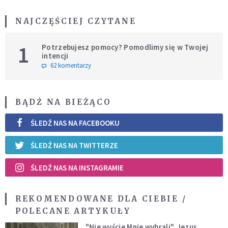
NAJCZĘŚCIEJ CZYTANE
1
Potrzebujesz pomocy? Pomodlimy się w Twojej
intencji
62 komentarzy
BĄDŹ NA BIEŻĄCO
ŚLEDŹ NAS NA FACEBOOKU
ŚLEDŹ NAS NA TWITTERZE
ŚLEDŹ NAS NA INSTAGRAMIE
REKOMENDOWANE DLA CIEBIE /
POLECANE ARTYKUŁY
"Nie wyście Mnie wybrali". Jezus