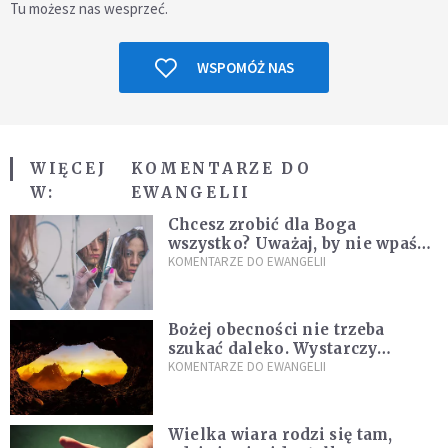
Tu możesz nas wesprzeć.
WSPOMÓŻ NAS
WIĘCEJ
KOMENTARZE DO
W:
EWANGELII
Chcesz zrobić dla Boga
wszystko? Uważaj, by nie wpaść
w groźną pułapkę
KOMENTARZE DO EWANGELII
Bożej obecności nie trzeba
szukać daleko. Wystarczy
nauczyć się słuchać
KOMENTARZE DO EWANGELII
Wielka wiara rodzi się tam,