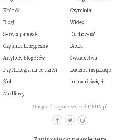
Kościół
Czytelnia
Blogi
Wideo
Serwis papieski
Duchowość
Czytania liturgiczne
Biblia
Artykuły blogerów
Świadectwa
Psychologia na co dzień
Ludzie i inspiracje
Ślub
Imiona i święci
Modlitwy
Dołącz do społeczności DEON.pl
Zapisz się do newslettera