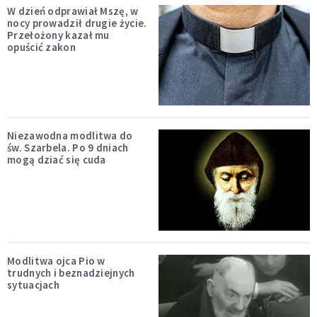
W dzień odprawiał Mszę, w
nocy prowadził drugie życie.
Przełożony kazał mu
opuścić zakon
Niezawodna modlitwa do
św. Szarbela. Po 9 dniach
mogą dziać się cuda
Modlitwa ojca Pio w
trudnych i beznadziejnych
sytuacjach