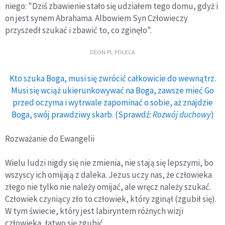
niego: "Dziś zbawienie stało się udziałem tego domu, gdyż i
on jest synem Abrahama. Albowiem Syn Człowieczy
przyszedł szukać i zbawić to, co zginęło".
DEON.PL POLECA
Kto szuka Boga, musi się zwrócić całkowicie do wewnątrz.
Musi się wciąż ukierunkowywać na Boga, zawsze mieć Go
przed oczyma i wytrwale zapominać o sobie, aż znajdzie
Boga, swój prawdziwy skarb. (Sprawdź:
Rozwój duchowy
)
Rozważanie do Ewangelii
Wielu ludzi nigdy się nie zmienia, nie stają się lepszymi, bo
wszyscy ich omijają z daleka. Jezus uczy nas, że człowieka
złego nie tylko nie należy omijać, ale wręcz należy szukać.
Człowiek czyniący zło to człowiek, który zginął (zgubił się).
W tym świecie, który jest labiryntem różnych wizji
człowieka, łatwo się zgubić.