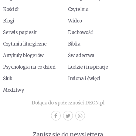
Kościół
Czytelnia
Blogi
Wideo
Serwis papieski
Duchowość
Czytania liturgiczne
Biblia
Artykuły blogerów
Świadectwa
Psychologia na co dzień
Ludzie i inspiracje
Ślub
Imiona i święci
Modlitwy
Dołącz do społeczności DEON.pl
Zapisz się do newslettera