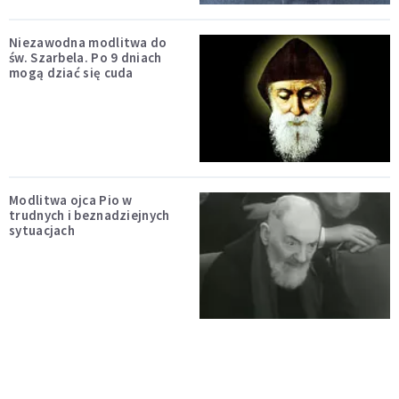
Niezawodna modlitwa do
św. Szarbela. Po 9 dniach
mogą dziać się cuda
Modlitwa ojca Pio w
trudnych i beznadziejnych
sytuacjach