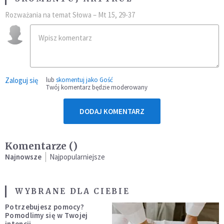
Rozważania na temat Słowa – Mt 15, 29-37
Zaloguj się
lub
skomentuj jako Gość
Twój komentarz będzie moderowany
DODAJ KOMENTARZ
Komentarze (
)
Najnowsze
Najpopularniejsze
WYBRANE DLA CIEBIE
Potrzebujesz pomocy?
Pomodlimy się w Twojej
intencji