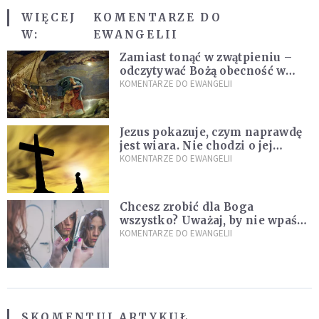
WIĘCEJ
KOMENTARZE DO
W:
EWANGELII
Zamiast tonąć w zwątpieniu –
odczytywać Bożą obecność w
burzach codziennego życia
KOMENTARZE DO EWANGELII
Jezus pokazuje, czym naprawdę
jest wiara. Nie chodzi o jej
wielkość
KOMENTARZE DO EWANGELII
Chcesz zrobić dla Boga
wszystko? Uważaj, by nie wpaść
w groźną pułapkę
KOMENTARZE DO EWANGELII
SKOMENTUJ ARTYKUŁ