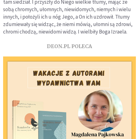
tam siedział. I przyszły do Niego wielkie tłumy, mając ze
sobą chromych, ułomnych, niewidomych, niemych i wielu
innych, i położyli ich u nóg Jego, a On ich uzdrowił. Tłumy
zdumiewały się widząc, że niemi mówią, ułomni są zdrowi,
chromi chodzą, niewidomi widzą. I wielbiły Boga Izraela.
DEON.PL POLECA