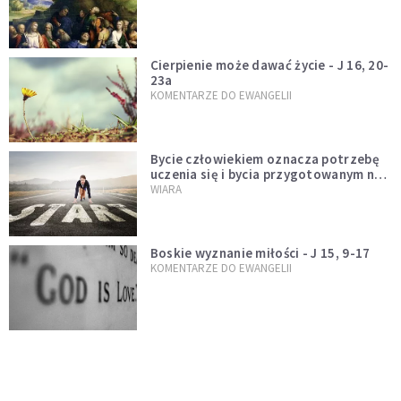
Cierpienie może dawać życie - J 16, 20-
23a
KOMENTARZE DO EWANGELII
Bycie człowiekiem oznacza potrzebę
uczenia się i bycia przygotowanym na
nowość każdej sytuacji
WIARA
Boskie wyznanie miłości - J 15, 9-17
KOMENTARZE DO EWANGELII