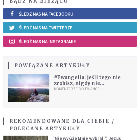
BĄDŹ NA BIEŻĄCO
ŚLEDŹ NAS NA FACEBOOKU
ŚLEDŹ NAS NA TWITTERZE
ŚLEDŹ NAS NA INSTAGRAMIE
POWIĄZANE ARTYKUŁY
#Ewangelia: jeśli tego nie
zrobisz, nigdy nie
doświadczysz cudów
KOMENTARZE DO EWANGELII
REKOMENDOWANE DLA CIEBIE /
POLECANE ARTYKUŁY
"Nie wyście Mnie wybrali". Jezus