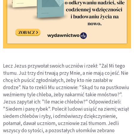
Lecz Jezus przywołał swoich uczniów i rzekł: "Żal Mi tego
tłumu. Już trzy dni trwają przy Mnie, a nie mają co jeść. Nie
chcę ich puścić zgłodniałych, żeby kto nie zasłabł w
drodze". Na to rzekli Mu uczniowie: "Skąd tu na pustkowiu
weźmiemy tyle chleba, żeby nakarmić takie mnóstwo?".
Jezus zapytał ich: "Ile macie chlebów?" Odpowiedzieli:
"Siedem i parę rybek". Polecił ludowi usiąść na ziemi; wziął
siedem chlebów i ryby, i odmówiwszy dziękczynienie,
połamał, dawał uczniom, uczniowie zaś tłumom. Jedli
wszyscy do sytości, a pozostałych ułomków zebrano