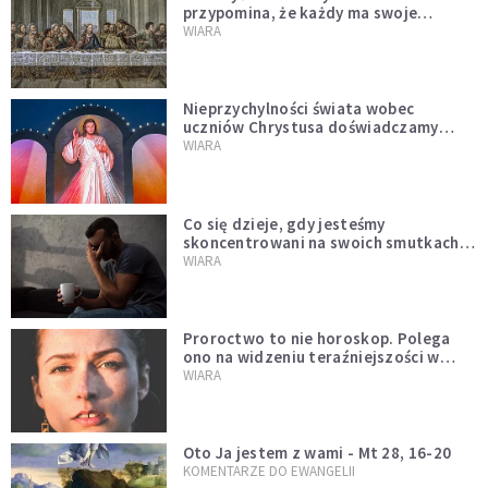
przypomina, że każdy ma swoje
miejsce i swoją misję
WIARA
Nieprzychylności świata wobec
uczniów Chrystusa doświadczamy
wszyscy, również dzisiaj
WIARA
Co się dzieje, gdy jesteśmy
skoncentrowani na swoich smutkach?
Mówi o tym św. Jan
WIARA
Proroctwo to nie horoskop. Polega
ono na widzeniu teraźniejszości w
świetle przeszłości Jezusa
WIARA
Oto Ja jestem z wami - Mt 28, 16-20
KOMENTARZE DO EWANGELII